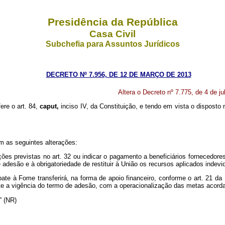
Presidência da República
Casa Civil
Subchefia para Assuntos Jurídicos
DECRETO Nº 7.956, DE 12 DE MARÇO DE 2013
Altera o Decreto nº 7.775, de 4 de 
ere o art. 84,
caput,
inciso IV, da Constituição, e tendo em vista o disposto 
om as seguintes alterações:
ões previstas no art. 32 ou indicar o pagamento a beneficiários fornecedor
desão e à obrigatoriedade de restituir à União os recursos aplicados indevi
te à Fome transferirá, na forma de apoio financeiro, conforme o art. 21 da
ante a vigência do termo de adesão, com a operacionalização das metas acor
..” (NR)