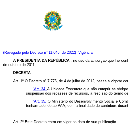
(Revogado pelo Decreto nº 11.045, de 2022)
Vigência
A PRESIDENTA DA REPÚBLICA
, no uso da atribuição que lhe conf
de outubro de 2011,
DECRETA
:
Art. 1º O Decreto nº 7.775, de 4 de julho de 2012, passa a vigorar c
“Art. 34.
A Unidade Executora que não cumprir as obrigaç
suspensão dos repasses de recursos, à rescisão do termo de a
“Art. 35.
O Ministério do Desenvolvimento Social e Comba
tenham aderido ao PAA, com a finalidade de contribuir, dur
.................................................................................
Art. 2º Este Decreto entra em vigor na data de sua publicação.