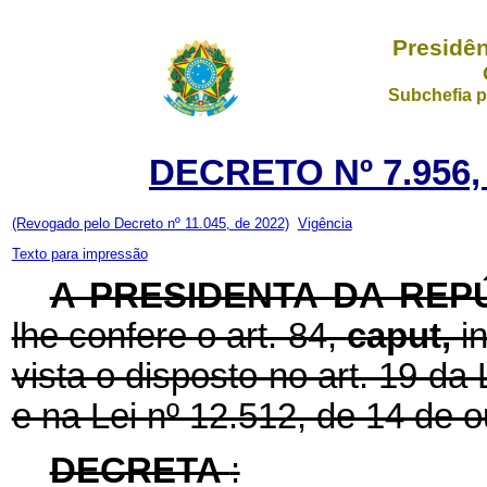
Presidên
Subchefia p
DECRETO Nº 7.956,
(Revogado pelo Decreto nº 11.045, de 2022)
Vigência
Texto para impressão
A PRESIDENTA DA REP
lhe confere o art. 84,
caput,
i
vista o disposto no art. 19 da 
e na Lei nº 12.512, de 14 de 
DECRETA
: