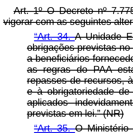
Art. 1º O Decreto nº 7.77
vigorar com as seguintes alte
“Art. 34.
A Unidade E
obrigações previstas no 
a beneficiários fornec
as regras do PAA esta
repasses de recursos, 
e à obrigatoriedade de 
aplicados indevidamen
previstas em lei.” (NR)
“Art. 35.
O Ministério