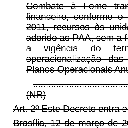
Combate à Fome trans
financeiro, conforme o
2011, recursos às uni
aderido ao PAA, com a fi
a vigência do te
operacionalização da
Planos Operacionais Anu
....................................
(NR)
Art. 2º Este Decreto entra 
Brasília, 12 de março de 