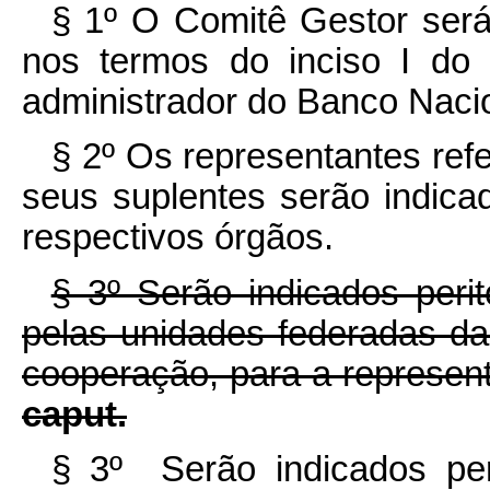
§ 1º O Comitê Gestor ser
nos termos do inciso I d
administrador do Banco Nacio
§ 2º Os representantes refer
seus suplentes serão indica
respectivos órgãos.
§ 3º Serão indicados perit
pelas unidades federadas da
cooperação, para a representa
caput.
§ 3º Serão indicados peri