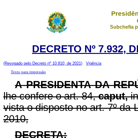
Presidên
Subchefia p
DECRETO Nº 7.932, D
(Revogado pelo Decreto nº 10.810, de 2021)
Vigência
Texto para impressão
A PRESIDENTA DA REP
lhe confere o art. 84,
caput,
i
vista o disposto no art. 7º da
2010,
DECRETA: