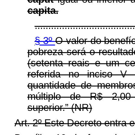
capita.
.....................................
§ 3º
O valor do benefí
pobreza será o resultad
(setenta reais e um 
referida no inciso 
quantidade de membros
múltiplo de R$ 2,00 
superior.” (NR)
Art. 2º Este Decreto entra 