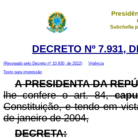
Presidên
Subchefia p
DECRETO Nº 7.931, D
(Revogado pelo Decreto nº 10.930, de 2022)
Vigência
Texto para impressão
A PRESIDENTA DA REP
lhe confere o art. 84,
cap
Constituição, e tendo em vist
de janeiro de 2004,
DECRETA: