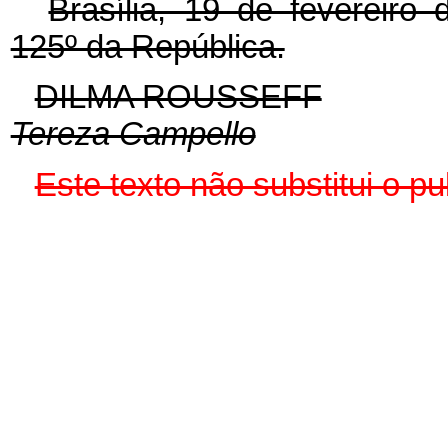
Brasília, 19 de fevereiro
125º da República.
DILMA ROUSSEFF
Tereza Campello
Este texto não substitui o 