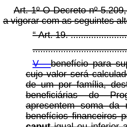
Art. 1º O Decreto nº 5.209
a vigorar com as seguintes al
“
Art. 19. ........................
.....................................
V -
benefício para s
cujo valor será calculad
de um por família, des
beneficiárias do Pr
apresentem soma da r
benefícios financeiros p
caput
igual ou inferior