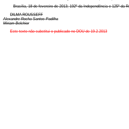
Brasília, 18 de fevereiro de 2013; 192º da Independência e 125º da R
DILMA ROUSSEFF
Alexandre Rocha Santos Padilha
Miriam Belchior
Este texto não substitui o publicado no DOU de 19.2.2013