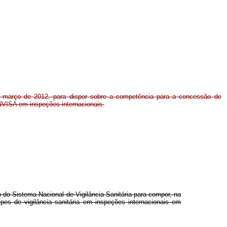
e março de 2012, para dispor sobre a competência para a concessão de
NVISA em inspeções internacionais.
 do Sistema Nacional de Vigilância Sanitária para compor, na
pes de vigilância sanitária em inspeções internacionais em