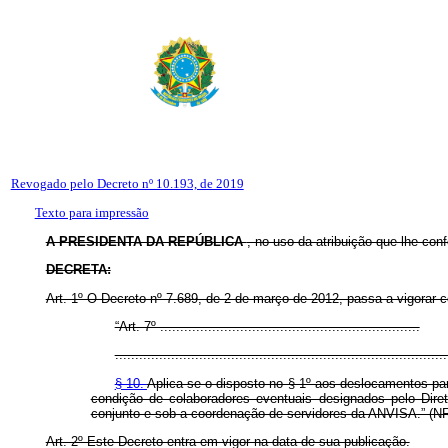
Revogado pelo Decreto nº 10.193, de 2019
Texto para impressão
A PRESIDENTA DA REPÚBLICA
, no uso da atribuição que lhe conf
DECRETA:
Art. 1º O Decreto nº 7.689, de 2 de março de 2012, passa a vigorar 
“Art. 7º .................................................................
...................................................................................
§ 10.
Aplica-se o disposto no § 1º aos deslocamentos par
condição de colaboradores eventuais designados pelo Diret
conjunto e sob a coordenação de servidores da ANVISA.” (N
Art. 2º Este Decreto entra em vigor na data de sua publicação.