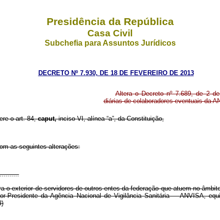
Presidência da República
Casa Civil
Subchefia para Assuntos Jurídicos
DECRETO Nº 7.930, DE 18 DE FEVEREIRO DE 2013
Altera o Decreto nº 7.689, de 2 d
diárias de colaboradores eventuais da A
ere o art. 84,
caput,
inciso VI, alínea “a”, da Constituição,
com as seguintes alterações:
..........
a o exterior de servidores de outros entes da federação que atuem no âmbito
or-Presidente da Agência Nacional de Vigilância Sanitária ─ ANVISA, equi
R)