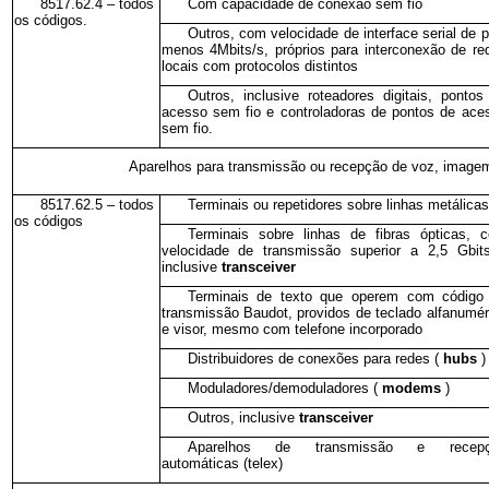
8517.62.4 – todos
Com capacidade de conexão sem fio
os códigos.
Outros, com velocidade de interface serial de p
menos 4Mbits/s, próprios para interconexão de re
locais com protocolos distintos
Outros, inclusive roteadores digitais, pontos
acesso sem fio e controladoras de pontos de ace
sem fio.
Aparelhos para transmissão ou recepção de voz, imagem
8517.62.5 – todos
Terminais ou repetidores sobre linhas metálicas
os códigos
Terminais sobre linhas de fibras ópticas, 
velocidade de transmissão superior a 2,5 Gbits
inclusive
transceiver
Terminais de texto que operem com código
transmissão Baudot, providos de teclado alfanumér
e visor, mesmo com telefone incorporado
Distribuidores de conexões para redes (
hubs
)
Moduladores/demoduladores (
modems
)
Outros, inclusive
transceiver
Aparelhos de transmissão e recepç
automáticas (telex)