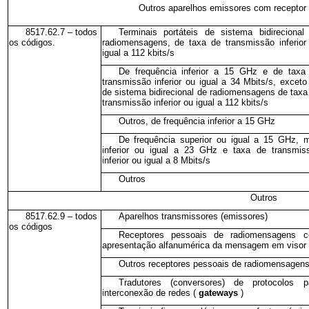
Outros aparelhos emissores com receptor i
8517.62.7 – todos
Terminais portáteis de sistema bidirecional
os códigos.
radiomensagens, de taxa de transmissão inferior
igual a 112 kbits/s
De frequência inferior a 15 GHz e de taxa
transmissão inferior ou igual a 34 Mbits/s, exceto
de sistema bidirecional de radiomensagens de taxa
transmissão inferior ou igual a 112 kbits/s
Outros, de frequência inferior a 15 GHz
De frequência superior ou igual a 15 GHz, 
inferior ou igual a 23 GHz e taxa de transmis
inferior ou igual a 8 Mbits/s
Outros
Outros
8517.62.9 – todos
Aparelhos transmissores (emissores)
os códigos
Receptores pessoais de radiomensagens 
apresentação alfanumérica da mensagem em visor
Outros receptores pessoais de radiomensagen
Tradutores (conversores) de protocolos p
interconexão de redes (
gateways
)