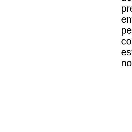
pr
e
pe
co
es
no