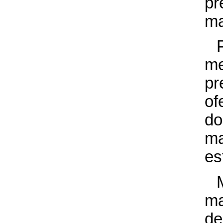
pr
m
me
pr
of
do
ma
es
m
de