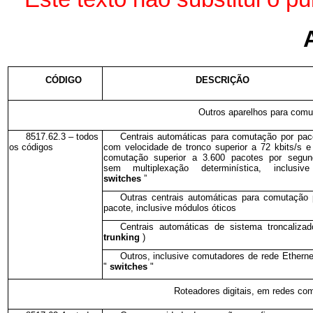
CÓDIGO
DESCRIÇÃO
Outros aparelhos para com
8517.62.3 – todos
Centrais automáticas para comutação por pac
os códigos
com velocidade de tronco superior a 72 kbits/s e
comutação superior a 3.600 pacotes por segun
sem multiplexação determinística, inclusiv
switches
”
Outras centrais automáticas para comutação 
pacote, inclusive módulos óticos
Centrais automáticas de sistema troncalizad
trunking
)
Outros, inclusive comutadores de rede Etherne
"
switches
"
Roteadores digitais, em redes co