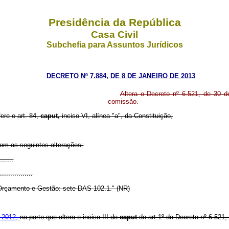
Presidência da República
Casa Civil
Subchefia para Assuntos Jurídicos
DECRETO Nº 7.884, DE 8 DE JANEIRO DE 2013
Altera o Decreto nº 6.521, de 30 
comissão.
fere o art. 84,
caput,
inciso VI, alínea "a", da Constituição,
com as seguintes alterações:
.......
.................
, Orçamento e Gestão: sete DAS 102.1." (NR)
e 2012,
na parte que altera o inciso III do
caput
do art.1º do Decreto nº 6.521,