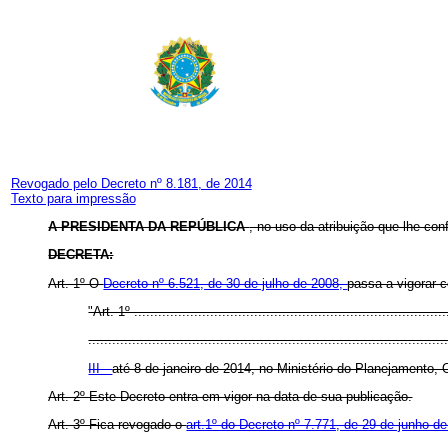
Revogado pelo Decreto nº 8.181, de 2014
Texto para impressão
A PRESIDENTA DA REPÚBLICA
, no uso da atribuição que lhe con
DECRETA:
Art. 1º O
Decreto nº 6.521, de 30 de julho de 2008,
passa a vigorar 
"Art. 1º ..............................................................................
.........................................................................................
III -
até 8 de janeiro de 2014, no Ministério do Planejamento
Art. 2º Este Decreto entra em vigor na data de sua publicação.
Art. 3º Fica revogado o
art.1º do Decreto nº 7.771, de 29 de junho d