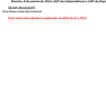
Brasília, 8 de janeiro de 2013; 192º da Independência e 125º da Repú
DILMA ROUSSEFF
Eva Maria Cella Dal Chiavon
Este texto não substitui o publicado no DOU de 9.1.2013