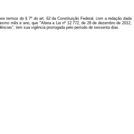
nos termos do § 7º do art. 62 da Constituição Federal, com a redação dada
 mesmo mês e ano, que "Altera a Lei nº 12.772, de 28 de dezembro de 2012,
idências", tem sua vigência prorrogada pelo período de sessenta dias.