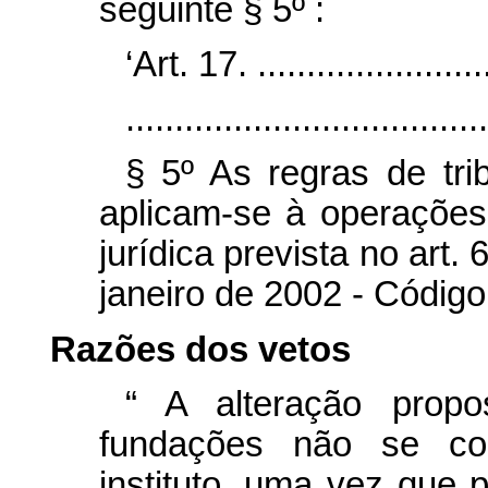
seguinte § 5º :
‘Art. 17. .........................
.....................................
§ 5º As regras de tri
aplicam-se à operaçõe
jurídica prevista no art.
janeiro de 2002 - Código 
Razões dos vetos
“
A alteração propo
fundações não se c
instituto, uma vez que p