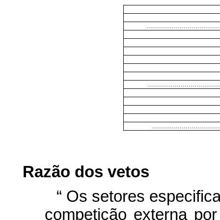
.....................................
.....................................
..................................
Razão dos vetos
“
Os setores especific
competição externa po