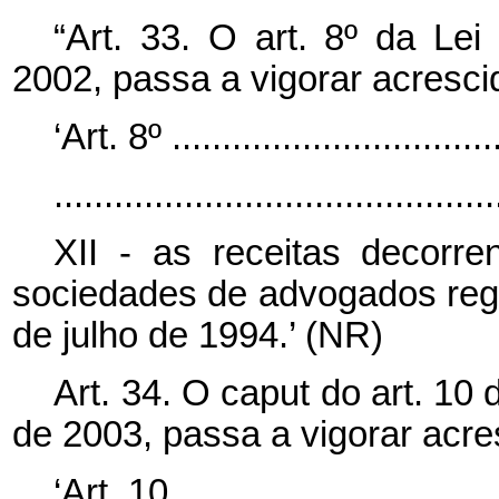
“Art. 33. O art. 8º da Le
2002, passa a vigorar acrescid
‘Art. 8º .................................
............................................
XII - as receitas decorre
sociedades de advogados regu
de julho de 1994.’ (NR)
Art. 34. O
caput
do art. 10
de 2003, passa a vigorar acre
‘Art. 10. ................................