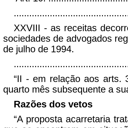
............................................
XXVIII - as receitas decor
sociedades de advogados regu
de julho de 1994.
..........................................
“II - em relação aos arts. 
quarto mês subsequente a sua
Razões dos vetos
“A proposta acarretaria tra