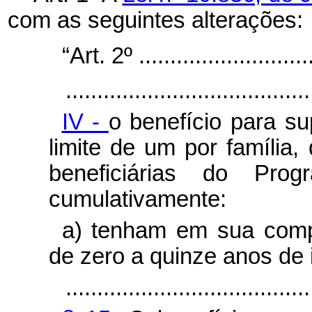
com as seguintes alterações:
“Art. 2º .............................
.......................................
IV -
o benefício para s
limite de um por família,
beneficiárias do Pro
cumulativamente:
a) tenham em sua comp
de zero a quinze anos de 
.......................................