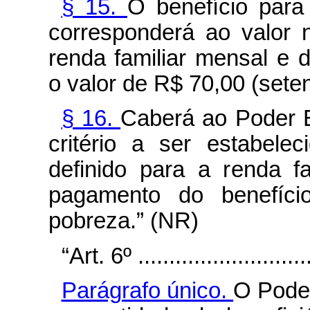
§ 15.
O benefício par
corresponderá ao valor
renda familiar mensal e d
o valor de R$ 70,00 (sete
§ 16.
Caberá ao Poder E
critério a ser estabele
definido para a renda f
pagamento do benefíci
pobreza.” (NR)
“Art. 6º .............................
Parágrafo único.
O Poder