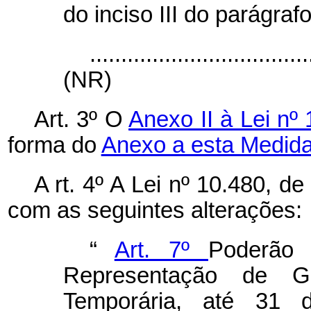
do inciso III do parágraf
...................................
(NR)
Art. 3º O
Anexo II à Lei nº
forma do
Anexo a esta Medida
A
rt. 4º A Lei nº 10.480, d
com as seguintes alterações:
“
Art. 7º
Poderão 
Representação de Ga
Temporária, até 31