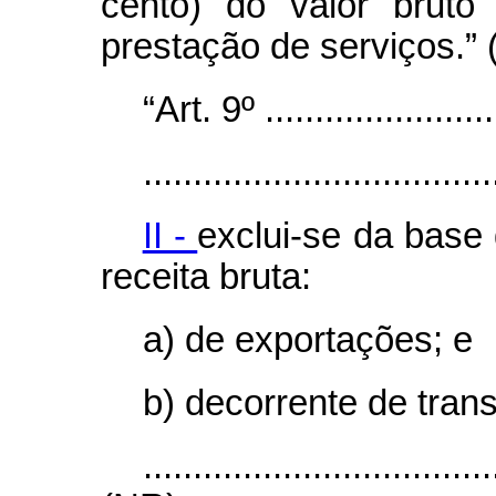
cento) do valor bruto
prestação de serviços.”
“Art. 9º .........................
...................................
II -
exclui-se da base 
receita bruta:
a) de exportações; e
b) decorrente de trans
...................................