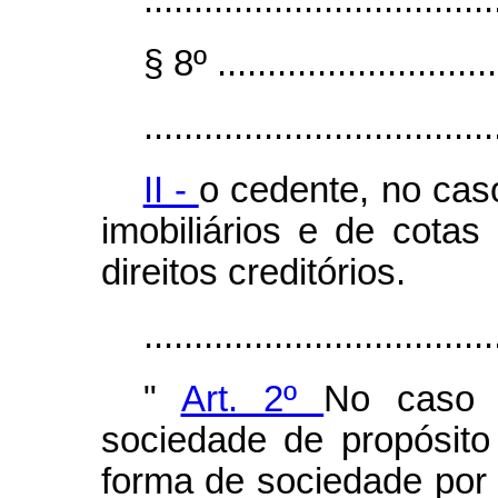
§ 8º .............................
...................................
II -
o cedente, no caso
imobiliários e de cota
direitos creditórios.
.................................
"
Art. 2º
No caso 
sociedade de propósito 
forma de sociedade por