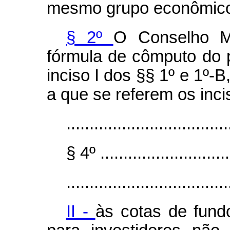
mesmo grupo econômic
§ 2º
O Conselho Mo
fórmula de cômputo do 
inciso I dos §§ 1º e 1º-B
a que se referem os incis
...................................
§ 4º .............................
...................................
II -
às cotas de fund