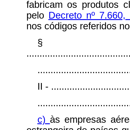
fabricam os produtos cl
pelo
Decreto nº 7.660,
nos códigos referidos n
§
.......................................
...................................
II - ..............................
...................................
c)
às empresas aérea