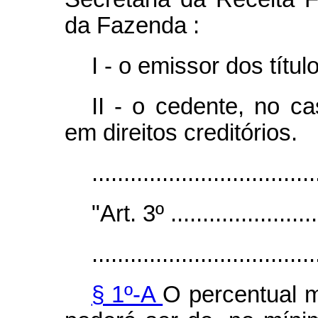
da Fazenda :
I - o emissor dos títul
II - o cedente, no c
em direitos creditórios.
.................................
"Art. 3º .........................
...................................
§ 1º-A
O percentual m