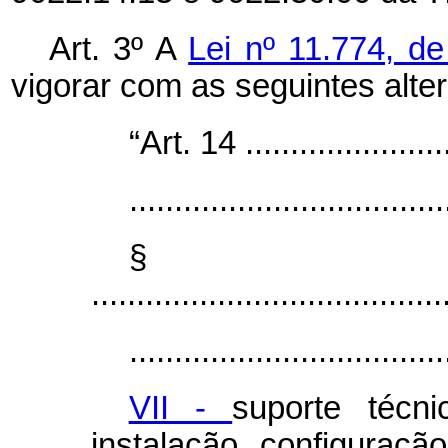
Art. 3º A
Lei nº 11.774, d
vigorar com as seguintes alte
“Art. 14 ........................
...................................
§
.......................................
...................................
VII -
suporte técni
instalação, configuraç