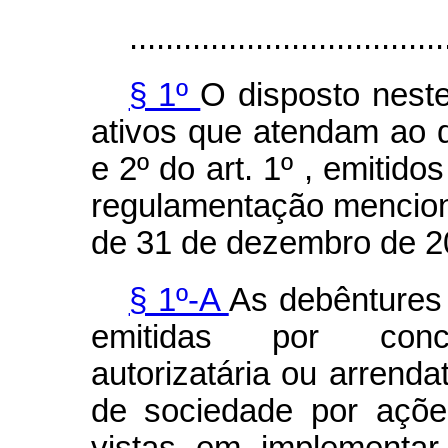
...................................
§ 1º
O disposto neste
ativos que atendam ao d
e 2º do art. 1º , emitido
regulamentação menciona
de 31 de dezembro de 2
§ 1º-A
As debêntures 
emitidas por conces
autorizatária ou arrenda
de sociedade por açõe
vistas em implementar