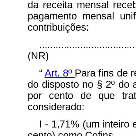
da receita mensal rece
pagamento mensal unif
contribuições:
...................................
(NR)
“
Art. 8º
Para fins de r
do disposto no § 2º do a
por cento de que tr
considerado:
I - 1,71% (um inteiro
cento) como Cofins