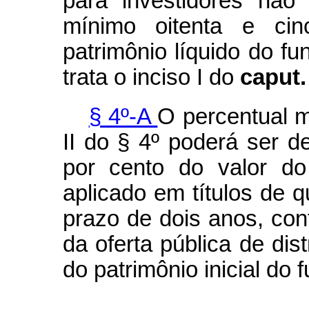
para investidores não
mínimo oitenta e ci
patrimônio líquido do fu
trata o inciso I do
caput.
§ 4º-A
O percentual m
II do § 4º poderá ser d
por cento do valor do
aplicado em títulos de q
prazo de dois anos, co
da oferta pública de dist
do patrimônio inicial do 
...................................