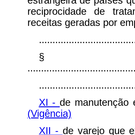
estrangeira de países 
reciprocidade de trata
receitas geradas por emp
...................................
§
.......................................
...................................
XI -
de manutenção 
(Vigência)
XII -
de varejo que e