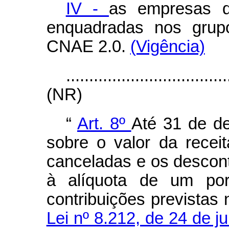
IV -
as empresas do
enquadradas nos grup
CNAE 2.0.
(Vigência)
...................................
(NR)
“
Art. 8º
Até 31 de de
sobre o valor da recei
canceladas e os descont
à alíquota de um por
contribuições previstas
Lei nº 8.212, de 24 de j