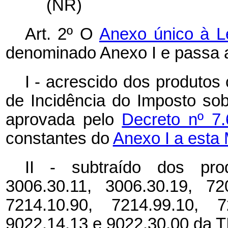
(NR)
Art. 2º O
Anexo único à L
denominado Anexo I e passa a
I - acrescido dos produtos
de Incidência do Imposto sobr
aprovada pelo
Decreto nº 7
constantes do
Anexo I a esta 
II - subtraído dos pro
3006.30.11, 3006.30.19, 72
7214.10.90, 7214.99.10, 7
9022.14.13 e 9022.30.00 da TI