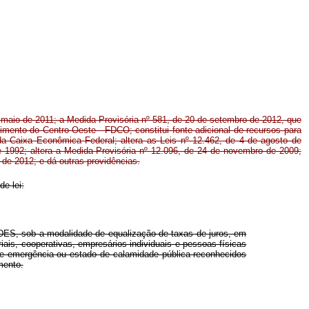
e maio de 2011; a Medida Provisória nº 581, de 20 de setembro de 2012, que
mento do Centro-Oeste - FDCO; constitui fonte adicional de recursos para
da Caixa Econômica Federal; altera as Leis nº 12.462, de 4 de agosto de
de 1992; altera a Medida Provisória nº 12.096, de 24 de novembro de 2009;
o de 2012; e dá outras providências.
de lei:
ES, sob a modalidade de equalização de taxas de juros, em
ais, cooperativas, empresários individuais e pessoas físicas
o de emergência ou estado de calamidade pública reconhecidos
mento.