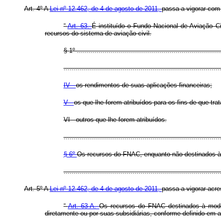
Art. 4º A
Lei nº 12.462, de 4 de agosto de 2011,
passa a vigorar com 
“
Art. 63.
É instituído o Fundo Nacional de Aviação Ci
recursos do sistema de aviação civil.
§ 1º .........................................................................
...............................................................................
IV -
os rendimentos de suas aplicações financeiras;
V -
os que lhe forem atribuídos para os fins de que trat
VI - outros que lhe forem atribuídos.
...............................................................................
§ 6º
Os recursos do FNAC, enquanto não destinados às 
.............................................................................
Art. 5º A
Lei nº 12.462, de 4 de agosto de 2011,
passa a vigorar acre
“
Art. 63-A.
Os recursos do FNAC destinados à moder
diretamente ou por suas subsidiárias, conforme definido em a