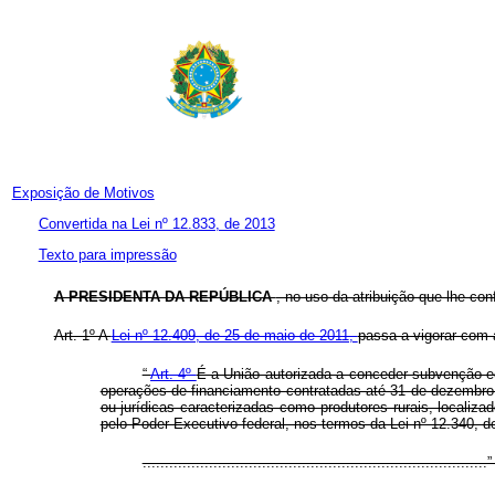
Exposição de Motivos
Convertida na Lei nº 12.833, de 2013
Texto para impressão
A PRESIDENTA DA REPÚBLICA
, no uso da atribuição que lhe con
Art. 1º A
Lei nº 12.409, de 25 de maio de 2011,
passa a vigorar com 
“
Art. 4º
É a União autorizada a conceder subvenção 
operações de financiamento contratadas até 31 de dezembro d
ou jurídicas caracterizadas como produtores rurais, localiz
pelo Poder Executivo federal, nos termos da Lei nº 12.340, 
.............................................................................