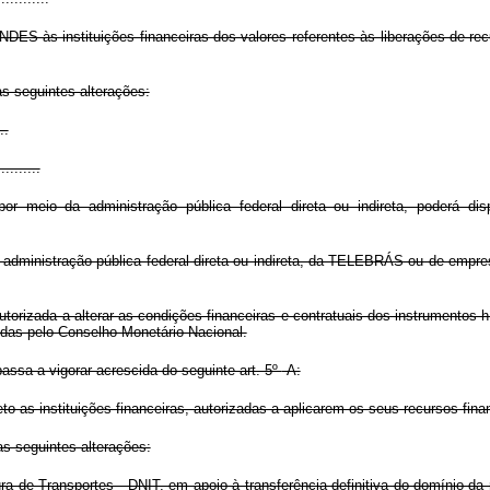
DES às instituições financeiras dos valores referentes às liberações de recu
s seguintes alterações:
..
..........
por meio da administração pública federal direta ou indireta, poderá disp
a administração pública federal direta ou indireta, da TELEBRÁS ou de empresa
utorizada a alterar as condições financeiras e contratuais dos instrumentos hí
das pelo Conselho Monetário Nacional.
passa a vigorar acrescida do seguinte art. 5º
-A:
o as instituições financeiras, autorizadas a aplicarem os seus recursos fin
s seguintes alterações:
ra de Transportes - DNIT, em apoio à transferência definitiva do domínio da