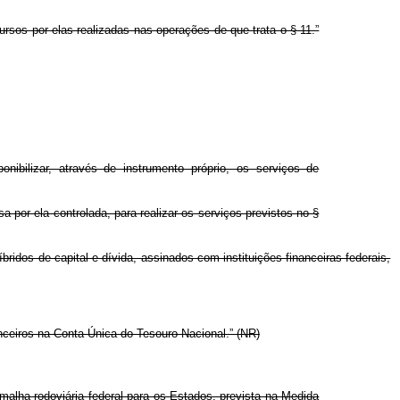
rsos por elas realizadas nas operações de que trata o § 11.”
onibilizar, através de instrumento próprio, os serviços de
 por ela controlada, para realizar os serviços previstos no §
bridos de capital e dívida, assinados com instituições financeiras federais,
anceiros na Conta Única do Tesouro Nacional.” (NR)
 malha rodoviária federal para os Estados, prevista na Medida