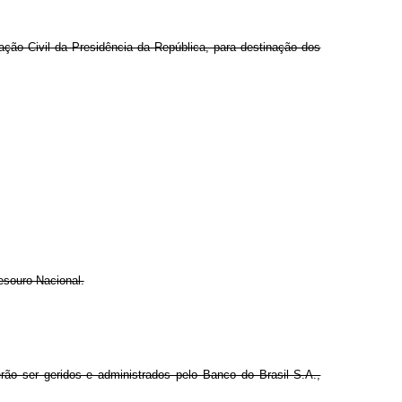
iação Civil da Presidência da República, para destinação dos
esouro Nacional.
ão ser geridos e administrados pelo Banco do Brasil S.A.,