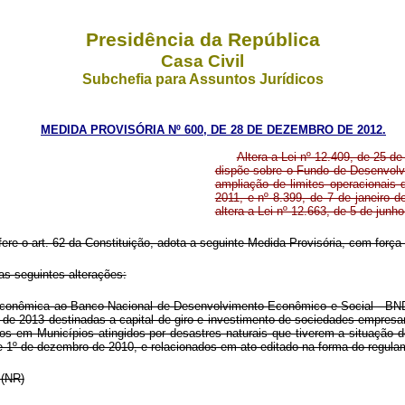
Presidência da República
Casa Civil
Subchefia para Assuntos Jurídicos
MEDIDA PROVISÓRIA Nº 600, DE 28 DE DEZEMBRO DE 2012.
Altera a Lei nº 12.409, de 25 d
dispõe sobre o Fundo de Desenvolvi
ampliação de limites operacionais 
2011, e nº 8.399, de 7 de janeiro 
altera a Lei nº 12.663, de 5 de junh
fere o art. 62 da Constituição, adota a seguinte Medida Provisória, com força 
as seguintes alterações:
econômica ao Banco Nacional de Desenvolvimento Econômico e Social - BND
e 2013 destinadas a capital de giro e investimento de sociedades empresari
ados em Municípios atingidos por desastres naturais que tiverem a situaçã
de 1º de dezembro de 2010, e relacionados em ato editado na forma do regula
.” (NR)