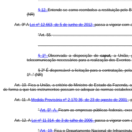
§ 12.
Entende-se como reembolso a restituição pelo BN
(NR)
Art. 9º
A
Lei nº 12.663, de 5 de junho de 2012,
passa a vigorar com a
“Art. 55. ...................................................................
...............................................................................
§ 1º
Observada a disposição do
caput,
a União, 
telecomunicação necessários para a realização dos Eventos.
§ 2º
É dispensável a licitação para a contratação, pel
1º
.” (NR)
Art. 10. Fica a União, a critério do Ministro de Estado da Fazenda, a
de forma a que tais instrumentos possam se adequar às normas estabeleci
Art. 11. A
Medida Provisória nº
2.170-36, de 23 de agosto de 2001
, 
“
Art. 5º
-A.
Ficam as empresas públicas federais, excet
Art. 12. A
Lei nº 11.314, de 3 de julho de 2006,
passa a vigorar com a
“
Art. 19.
Fica o Departamento Nacional de Infraestrutu