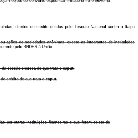
sejam objeto de convênio específico firmado entre o Governo
as, direitos de crédito detidos pelo Tesouro Nacional contra a Itaipu
al ou ações de sociedades anônimas, exceto as integrantes de instituições
 corrente pelo BNDES à União.
es da cessão onerosa de que trata o
caput.
 de crédito de que trata o
caput.
as por outras instituições financeiras e que foram objeto de