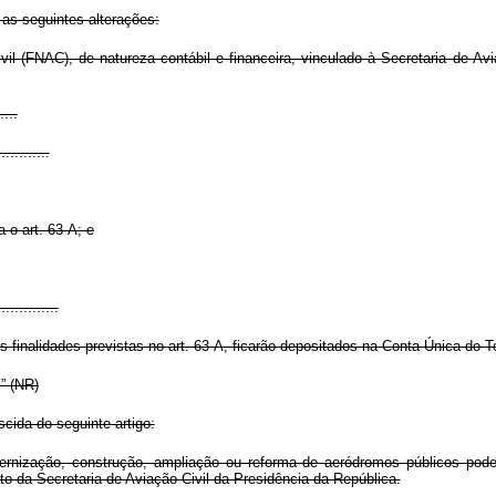
as seguintes alterações:
vil (FNAC), de natureza contábil e financeira, vinculado à Secretaria de Av
....
............
a o art. 63-A; e
..............
finalidades previstas no art. 63-A, ficarão depositados na Conta Única do T
...” (NR)
scida do seguinte artigo:
nização, construção, ampliação ou reforma de aeródromos públicos poder
to da Secretaria de Aviação Civil da Presidência da República.