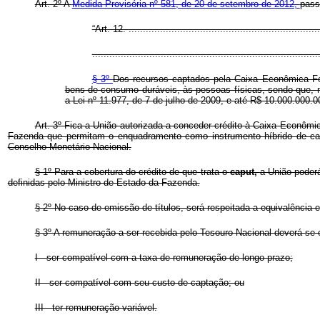
Art. 2º A
Medida Provisória nº 581, de 20 de setembro de 2012,
pass
“Art. 12. ...................................................................
...............................................................................
§ 3º
Dos recursos captados pela Caixa Econômica F
bens de consumo duráveis, às pessoas físicas, sendo que, 
a Lei nº 11.977, de 7 de julho de 2009, e até R$ 10.000.000.0
Art. 3º Fica a União autorizada a conceder crédito à Caixa Econômic
Fazenda que permitam o enquadramento como instrumento híbrido de capi
Conselho Monetário Nacional.
§ 1º Para a cobertura do crédito de que trata o
caput,
a União poderá
definidas pelo Ministro de Estado da Fazenda.
§ 2º No caso de emissão de títulos, será respeitada a equivalência
§ 3º A remuneração a ser recebida pelo Tesouro Nacional deverá se e
I - ser compatível com a taxa de remuneração de longo prazo;
II - ser compatível com seu custo de captação; ou
III - ter remuneração variável.