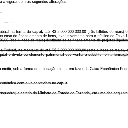
a a vigorar com as seguintes alterações:
..
............
ederal na forma do
caput,
até R$ 3.000.000.000,00 (três bilhões de reais) 
no caso do financiamento de bens, exclusivamente para o público da Faixa
00,00 (dez bilhões de reais) destinam-se ao financiamento de projetos ligados 
a Federal, no montante de até R$ 7.000.000.000,00 (sete bilhões de reais), e
tal e dívida ou elemento patrimonial que venha a substituí-lo na formaçã
 emitir, sob a forma de colocação direta, em favor da Caixa Econômica Federal
 econômica com o valor previsto no
caput.
nquadrar, a critério do Ministro de Estado da Fazenda, em uma das seguintes