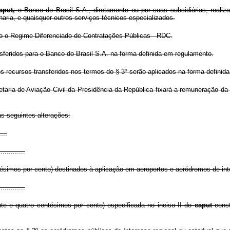
aput,
o Banco do Brasil S.A., diretamente ou por suas subsidiárias, realiz
nharia, e quaisquer outros serviços técnicos especializados.
zado o Regime Diferenciado de Contratações Públicas - RDC.
sferidos para o Banco do Brasil S.A. na forma definida em regulamento.
aos recursos transferidos nos termos do § 3º serão aplicados na forma defini
aria de Aviação Civil da Presidência da República fixará a remuneração da in
s seguintes alterações:
....
.............
ntésimos por cento) destinados à aplicação em aeroportos e aeródromos de int
.............
nte e quatro centésimos por cento) especificada no inciso II do
caput
const