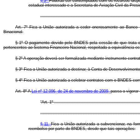
§ 3º
Poderão ser contemplados com os recursos dispos
estadual interessado e a Secretaria de Aviação Civil da Pres
.............................................................................
Art. 7º
Fica a União autorizada a ceder onerosamente ao Banco N
Binacional.
§ 1º
O pagamento devido pelo BNDES pela cessão de que trata 
pertencentes ao Sistema Financeiro Nacional, respeitada a equivalência 
§ 2º
A operação deverá ser formalizada mediante instrumento contratu
§ 3º
Fica a União autorizada a destinar, à Conta de Desenvolvimento
§ 4º
Fica a União autorizada a celebrar contratos com o BNDES com a 
Art. 8º A
Lei nº 12.096, de 24 de novembro de 2009,
passa a vigorar
“Art. 1º ....................................................................
...............................................................................
§ 11.
Fica a União autorizada a subvencionar, na form
reembolso por parte do BNDES, desde que tais operações:
...............................................................................