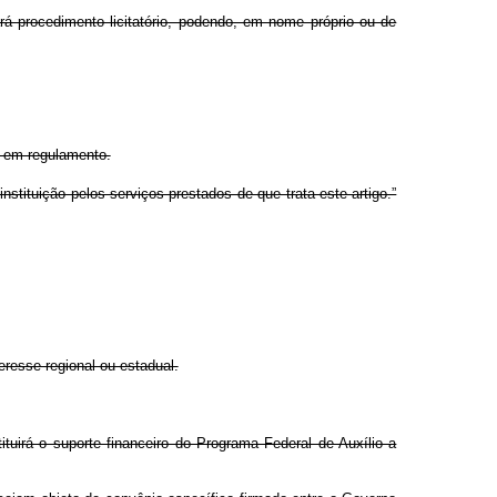
ará procedimento licitatório, podendo, em nome próprio ou de
da em regulamento.
stituição pelos serviços prestados de que trata este artigo.”
eresse regional ou estadual.
ituirá o suporte financeiro do Programa Federal de Auxílio a