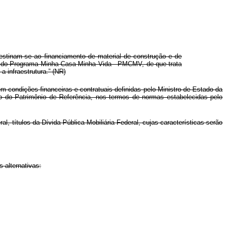
destinam-se ao financiamento de material de construção e de
 I do Programa Minha Casa Minha Vida - PMCMV, de que trata
a infraestrutura.” (NR)
m condições financeiras e contratuais definidas pelo Ministro de Estado da
o do Patrimônio de Referência, nos termos de normas estabelecidas pelo
, títulos da Dívida Pública Mobiliária Federal, cujas características serão
 alternativas: