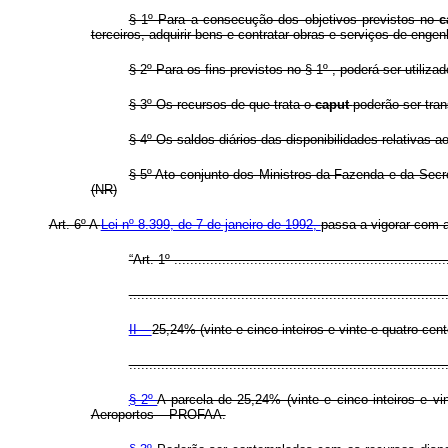
§ 1º Para a consecução dos objetivos previstos no
c
terceiros, adquirir bens e contratar obras e serviços de enge
§ 2º Para os fins previstos no § 1º , poderá ser utili
§ 3º Os recursos de que trata o
caput
poderão ser tran
§ 4º Os saldos diários das disponibilidades relativas 
§ 5º Ato conjunto dos Ministros da Fazenda e da Secret
(NR)
Art. 6º A
Lei nº 8.399, de 7 de janeiro de 1992,
passa a vigorar com a
“Art. 1º ....................................................................
...............................................................................
II –
25,24% (vinte e cinco inteiros e vinte e quatro ce
...............................................................................
§ 2º
A parcela de 25,24% (vinte e cinco inteiros e vi
Aeroportos – PROFAA.