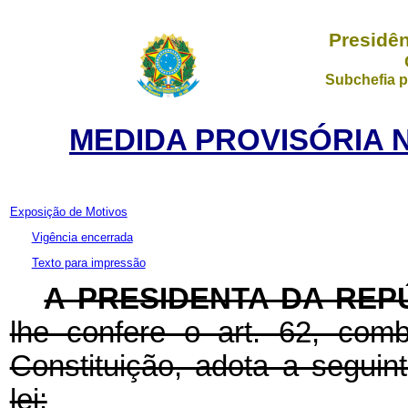
Presidên
Subchefia p
MEDIDA PROVISÓRIA N
Exposição de Motivos
Vigência encerrada
Texto para impressão
A PRESIDENTA DA REP
lhe confere o art. 62, co
Constituição, adota a seguin
lei: