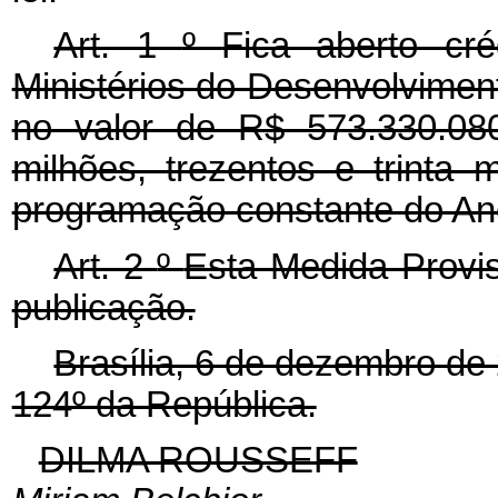
Art. 1
º
Fica aberto cré
Ministérios do Desenvolviment
no valor de R$ 573.330.080
milhões, trezentos e trinta m
programação constante do An
Art. 2
º
Esta Medida Provis
publicação.
Brasília, 6 de dezembro de
124º da República.
DILMA ROUSSEFF