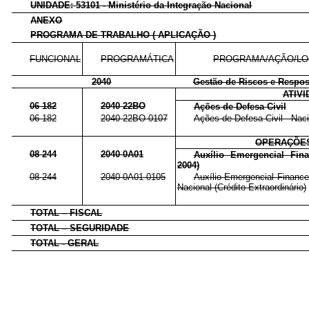
UNIDADE: 53101 - Ministério da Integração Nacional
ANEXO
PROGRAMA DE TRABALHO ( APLICAÇÃO )
FUNCIONAL
PROGRAMÁTICA
PROGRAMA/AÇÃO/LO
2040
Gestão de Riscos e Respos
ATIV
06 182
2040 22BO
Ações de Defesa Civil
06 182
2040 22BO 0107
Ações de Defesa Civil - Nacio
OPERAÇÕES
08 244
2040 0A01
Auxílio Emergencial Fin
2004)
08 244
2040 0A01 0105
Auxílio Emergencial Financei
Nacional (Crédito Extraordinário)
TOTAL – FISCAL
TOTAL – SEGURIDADE
TOTAL - GERAL