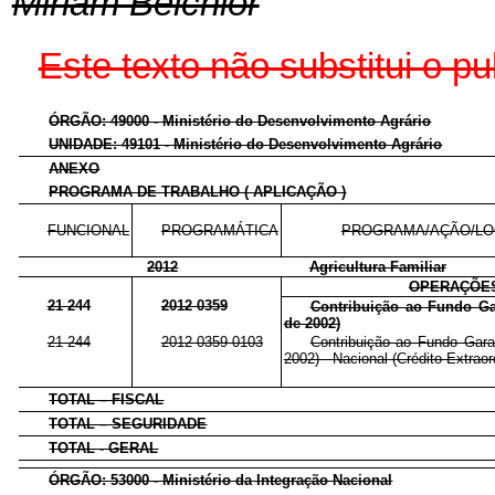
Miriam Belchior
Este texto não substitui o 
ÓRGÃO: 49000 - Ministério do Desenvolvimento Agrário
UNIDADE: 49101 - Ministério do Desenvolvimento Agrário
ANEXO
PROGRAMA DE TRABALHO ( APLICAÇÃO )
FUNCIONAL
PROGRAMÁTICA
PROGRAMA/AÇÃO/LO
2012
Agricultura Familiar
OPERAÇÕES
21 244
2012 0359
Contribuição ao Fundo Ga
de 2002)
21 244
2012 0359 0103
Contribuição ao Fundo Garan
2002) - Nacional (Crédito Extraor
TOTAL – FISCAL
TOTAL – SEGURIDADE
TOTAL - GERAL
ÓRGÃO: 53000 - Ministério da Integração Nacional