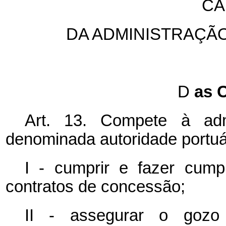
CA
DA ADMINISTRAÇÃ
D
as 
Art. 13. Compete à adm
denominada autoridade portuá
I - cumprir e fazer cump
contratos de concessão;
II - assegurar o gozo