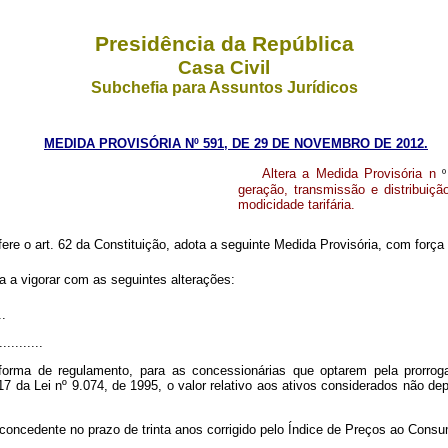
Presidência da República
Casa Civil
Subchefia para Assuntos Jurídicos
MEDIDA PROVISÓRIA Nº 591, DE 29 DE NOVEMBRO DE 2012.
Altera a Medida Provisória n
geração, transmissão e distribuiçã
modicidade tarifária.
fere o art. 62 da Constituição, adota a seguinte Medida Provisória, com força 
a a vigorar com as seguintes alterações:
..
...........
forma de regulamento, para as concessionárias que optarem pela prorrog
 17 da Lei nº
9.074, de 1995, o valor relativo aos ativos considerados não de
 concedente no prazo de trinta anos corrigido pelo Índice de Preços ao Cons