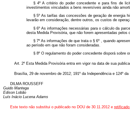
§ 4º A critério do poder concedente e para fins de li
investimentos vinculados a bens reversíveis ainda não amort
§ 5º As tarifas das concessões de geração de energia hi
levarão em consideração, dentre outros, os custos de operaç
§ 6º As informações necessárias para o cálculo da parc
desta Medida Provisória, que não forem apresentadas pelos con
§ 7º As informações de que trata o § 6º , quando apresen
ao período em que não foram consideradas.
§ 8º O regulamento do poder concedente disporá sobre os
Art. 2º Esta Medida Provisória entra em vigor na data de sua public
Brasília, 29 de novembro de 2012; 191º da Independência e 124º da 
DILMA ROUSSEFF
Guido Mantega
Edison Lobão
Luís Inácio Lucena Adams
Este texto não substitui o publicado no DOU de 30.11.2012 e
retificad