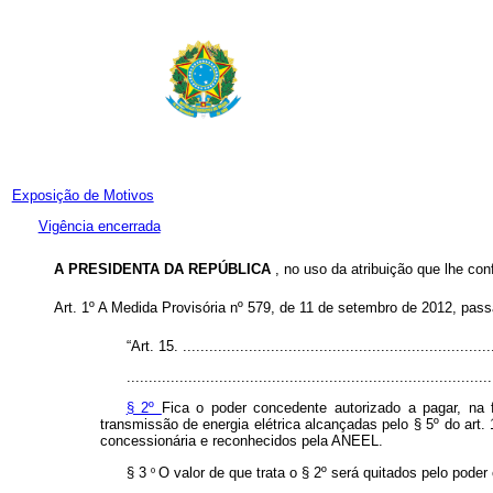
Exposição de Motivos
Vigência encerrada
A PRESIDENTA DA REPÚBLICA
, no uso da atribuição que lhe con
Art. 1º A Medida Provisória nº 579, de 11 de setembro de 2012, pass
“Art. 15. ......................................................................
...................................................................................
§ 2º
Fica o poder concedente autorizado a pagar, na 
transmissão de energia elétrica alcançadas pelo § 5º
do art.
concessionária e reconhecidos pela ANEEL.
§ 3
º
O valor de que trata o § 2º
será quitados pelo poder