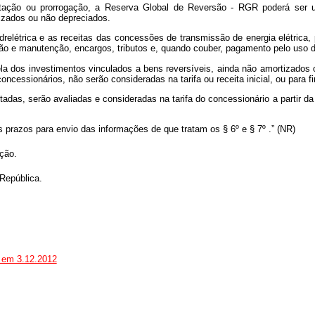
citação ou prorrogação, a Reserva Global de Reversão - RGR poderá ser uti
izados ou não depreciados.
drelétrica e as receitas das concessões de transmissão de energia elétrica, 
ão e manutenção, encargos, tributos e, quando couber, pagamento pelo uso d
ela dos investimentos vinculados a bens reversíveis, ainda não amortizado
cessionários, não serão consideradas na tarifa ou receita inicial, ou para f
tadas, serão avaliadas e consideradas na tarifa do concessionário a partir da
 prazos para envio das informações de que tratam os § 6º e § 7º .” (NR)
ação.
República.
o em 3.12.2012