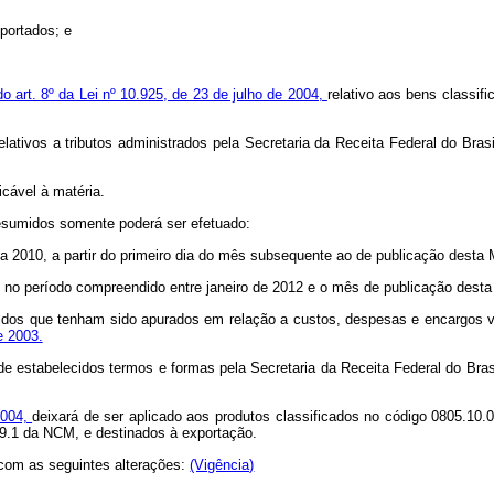
portados; e
do art. 8º da Lei nº 10.925, de 23 de julho de 2004,
relativo aos bens classif
lativos a tributos administrados pela Secretaria da Receita Federal do Bras
icável à matéria.
esumidos somente poderá ser efetuado:
 a 2010, a partir do primeiro dia do mês subsequente ao de publicação desta 
e no período compreendido entre janeiro de 2012 e o mês de publicação desta M
midos que tenham sido apurados em relação a custos, despesas e encargos v
e 2003.
 de estabelecidos termos e formas pela Secretaria da Receita Federal do Bra
2004,
deixará de ser aplicado aos produtos classificados no código 0805.10.0
009.1 da NCM, e destinados à exportação.
 com as seguintes alterações:
(Vigência)