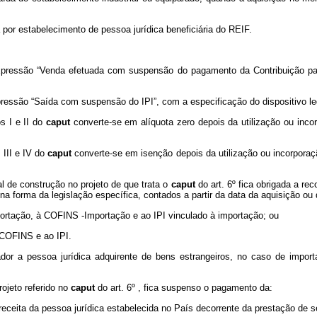
 por estabelecimento de pessoa jurídica beneficiária do REIF.
xpressão “Venda efetuada com suspensão do pagamento da Contribuição pa
ressão “Saída com suspensão do IPI”, com a especificação do dispositivo leg
s I e II do
caput
converte-se em alíquota zero depois da utilização ou inc
 III e IV do
caput
converte-se em isenção depois da utilização ou incorporaç
al de construção no projeto de que trata o
caput
do art. 6º fica obrigada a r
, na forma da legislação específica, contados a partir da data da aquisição ou
portação, à COFINS -Importação e ao IPI vinculado à importação; ou
 COFINS e ao IPI.
tador a pessoa jurídica adquirente de bens estrangeiros, no caso de impor
ojeto referido no
caput
do art. 6º , fica suspenso o pagamento da:
ceita da pessoa jurídica estabelecida no País decorrente da prestação de se