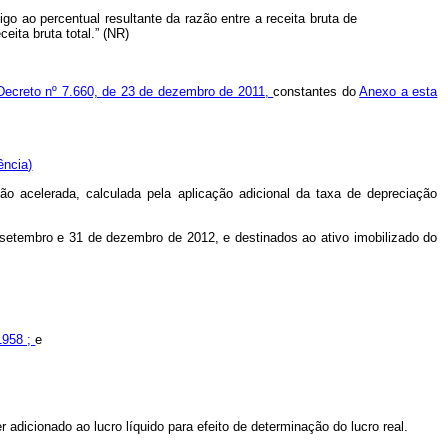
tigo ao percentual resultante da razão entre a receita bruta de
eceita bruta total.” (NR)
Decreto nº 7.660, de 23 de dezembro de 2011,
constantes do
Anexo a esta
ência)
ção acelerada, calculada pela aplicação adicional da taxa de depreciação
 setembro e 31 de dezembro de 2012, e destinados ao ativo imobilizado do
1958 ;
e
er adicionado ao lucro líquido para efeito de determinação do lucro real.