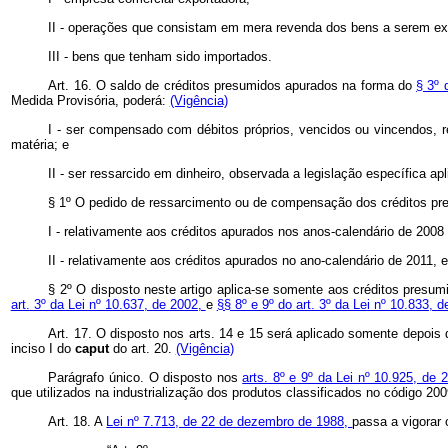
II - operações que consistam em mera revenda dos bens a serem ex
III - bens que tenham sido importados.
Art. 16. O saldo de créditos presumidos apurados na forma do
§ 3º 
Medida Provisória, poderá:
(Vigência)
I - ser compensado com débitos próprios, vencidos ou vincendos, re
matéria; e
II - ser ressarcido em dinheiro, observada a legislação específica apl
§ 1º O pedido de ressarcimento ou de compensação dos créditos pr
I - relativamente aos créditos apurados nos anos-calendário de 2008
II - relativamente aos créditos apurados no ano-calendário de 2011, 
§ 2º O disposto neste artigo aplica-se somente aos créditos presu
art. 3º da Lei nº 10.637, de 2002,
e
§§ 8º e 9º do art. 3º da Lei nº 10.833, d
Art. 17. O disposto nos arts. 14 e 15 será aplicado somente depois
inciso I do
caput
do art. 20.
(Vigência)
Parágrafo único. O disposto nos
arts. 8º e 9º da Lei nº 10.925, de 
que utilizados na industrialização dos produtos classificados no código 2
Art. 18. A
Lei nº 7.713, de 22 de dezembro de 1988,
passa a vigorar