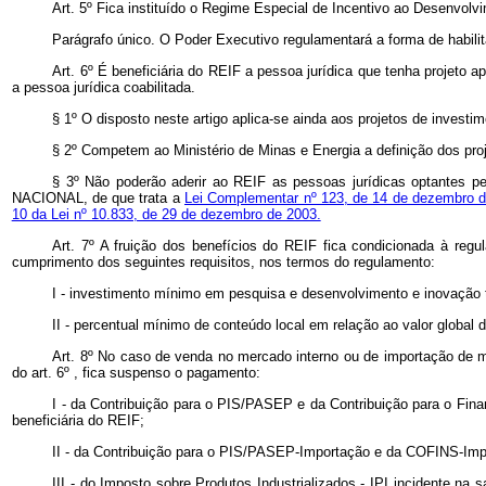
Art. 5º Fica instituído o Regime Especial de Incentivo ao Desenvolvi
Parágrafo único. O Poder Executivo regulamentará a forma de habilit
Art. 6º É beneficiária do REIF a pessoa jurídica que tenha projeto a
a pessoa jurídica coabilitada.
§ 1º O disposto neste artigo aplica-se ainda aos projetos de invest
§ 2º Competem ao Ministério de Minas e Energia a definição dos pr
§ 3º Não poderão aderir ao REIF as pessoas jurídicas optantes 
NACIONAL, de que trata a
Lei Complementar nº 123, de 14 de dezembro 
10 da Lei nº 10.833, de 29 de dezembro de 2003.
Art. 7º A fruição dos benefícios do REIF fica condicionada à regul
cumprimento dos seguintes requisitos, nos termos do regulamento:
I - investimento mínimo em pesquisa e desenvolvimento e inovação 
II - percentual mínimo de conteúdo local em relação ao valor global d
Art. 8º No caso de venda no mercado interno ou de importação de má
do art. 6º , fica suspenso o pagamento:
I - da Contribuição para o PIS/PASEP e da Contribuição para o Fina
beneficiária do REIF;
II - da Contribuição para o PIS/PASEP-Importação e da COFINS-Impor
III - do Imposto sobre Produtos Industrializados - IPI incidente na 