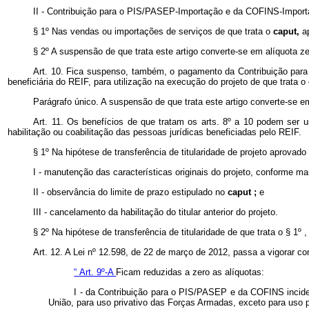
II - Contribuição para o PIS/PASEP-Importação e da COFINS-Importaç
§ 1º Nas vendas ou importações de serviços de que trata o
caput,
a
§ 2º A suspensão de que trata este artigo converte-se em alíquota ze
Art. 10. Fica suspenso, também, o pagamento da Contribuição para
beneficiária do REIF, para utilização na execução do projeto de que trata o
Parágrafo único. A suspensão de que trata este artigo converte-se e
Art. 11. Os benefícios de que tratam os arts. 8º a 10 podem ser 
habilitação ou coabilitação das pessoas jurídicas beneficiadas pelo REIF.
§ 1º Na hipótese de transferência de titularidade de projeto aprovado 
I - manutenção das características originais do projeto, conforme ma
II - observância do limite de prazo estipulado no
caput ;
e
III - cancelamento da habilitação do titular anterior do projeto.
§ 2º Na hipótese de transferência de titularidade de que trata o § 1º ,
Art. 12. A Lei nº 12.598, de 22 de março de 2012, passa a vigorar c
“
Art. 9º-A
Ficam reduzidas a zero as alíquotas:
I - da Contribuição para o PIS/PASEP e da COFINS inciden
União, para uso privativo das Forças Armadas, exceto para uso p