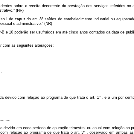
entes sobre a receita decorrente da prestação dos serviços referidos no ar
trativo.” (NR)
ciso I do
caput
do art. 8º saídos do estabelecimento industrial ou equipara
essoal e administrativo.” (NR)
9º-B e 10 poderão ser usufruídos em até cinco anos contados da data de publ
)
ar com as seguintes alterações:
.
.........
..
.........
da devido com relação ao programa de que trata o art. 1º , e a um por cen
.........
a devido em cada período de apuração trimestral ou anual com relação ao pr
 com relação ao programa de que trata o art. 3º , observado em ambas as h