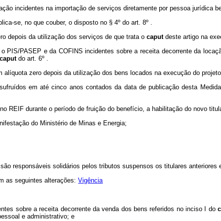
ão incidentes na importação de serviços diretamente por pessoa jurídica be
plica-se, no que couber, o disposto no § 4º do art. 8º .
ro depois da utilização dos serviços de que trata o
caput
deste artigo na exe
 o PIS/PASEP e da COFINS incidentes sobre a receita decorrente da locaçã
caput
do art. 6º .
m alíquota zero depois da utilização dos bens locados na execução do projeto
usufruídos em até cinco anos contados da data de publicação desta Medida 
no REIF durante o período de fruição do benefício, a habilitação do novo titul
nifestação do Ministério de Minas e Energia;
 são responsáveis solidários pelos tributos suspensos os titulares anteriores e 
om as seguintes alterações:
Vigência
tes sobre a receita decorrente da venda dos bens referidos no inciso I do
essoal e administrativo; e