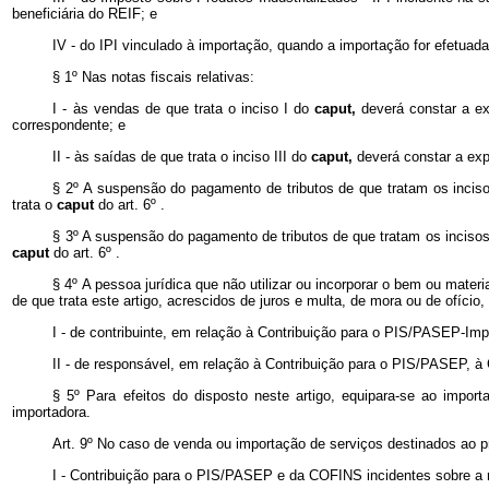
beneficiária do REIF; e
IV - do IPI vinculado à importação, quando a importação for efetuada
§ 1º Nas notas fiscais relativas:
I - às vendas de que trata o inciso I do
caput,
deverá constar a e
correspondente; e
II - às saídas de que trata o inciso III do
caput,
deverá constar a exp
§ 2º A suspensão do pagamento de tributos de que tratam os inciso
trata o
caput
do art. 6º .
§ 3º A suspensão do pagamento de tributos de que tratam os incisos
caput
do art. 6º .
§ 4º A pessoa jurídica que não utilizar ou incorporar o bem ou materi
de que trata este artigo, acrescidos de juros e multa, de mora ou de ofício
I - de contribuinte, em relação à Contribuição para o PIS/PASEP-Im
II - de responsável, em relação à Contribuição para o PIS/PASEP, à
§ 5º Para efeitos do disposto neste artigo, equipara-se ao impor
importadora.
Art. 9º No caso de venda ou importação de serviços destinados ao pr
I - Contribuição para o PIS/PASEP e da COFINS incidentes sobre a re