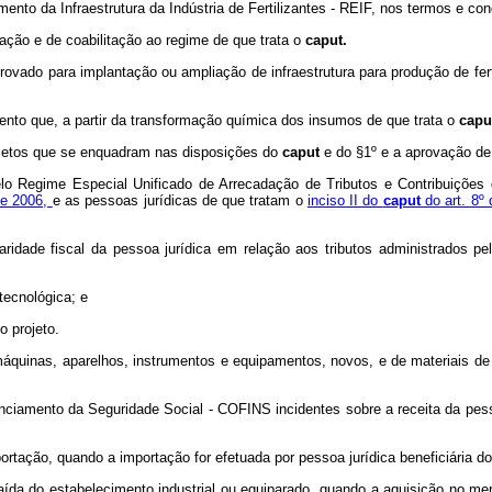
mento da Infraestrutura da Indústria de Fertilizantes - REIF, nos termos e con
ação e de coabilitação ao regime de que trata o
caput.
provado para implantação ou ampliação de infraestrutura para produção de fer
imento que, a partir da transformação química dos insumos de que trata o
capu
ojetos que se enquadram nas disposições do
caput
e do §1º e a aprovação de
pelo Regime Especial Unificado de Arrecadação de Tributos e Contribuiç
de 2006,
e as pessoas jurídicas de que tratam o
inciso II do
caput
do art. 8º
aridade fiscal da pessoa jurídica em relação aos tributos administrados pe
tecnológica; e
o projeto.
quinas, aparelhos, instrumentos e equipamentos, novos, e de materiais de c
nciamento da Seguridade Social - COFINS incidentes sobre a receita da pesso
tação, quando a importação for efetuada por pessoa jurídica beneficiária d
saída do estabelecimento industrial ou equiparado, quando a aquisição no mer