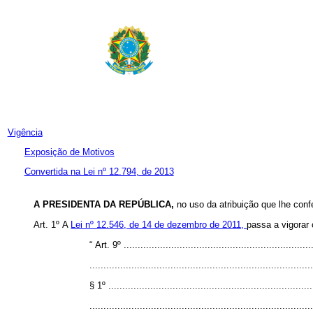
Vigência
Exposição de Motivos
Convertida na Lei nº 12.794, de 2013
A PRESIDENTA DA REPÚBLICA,
no uso da atribuição que lhe conf
Art. 1º
A
Lei nº 12.546, de 14 de dezembro de 2011,
passa a vigorar
“
Art. 9º ...................................................................
...............................................................................
§ 1º .........................................................................
...............................................................................