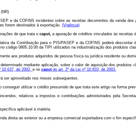
..” (NR)
SEP e da COFINS incidentes sobre as receitas decorrentes da venda dos pr
stes forem destinados à exportação.
(Vigência)
erações de que trata o
caput,
a apuração de créditos vinculados às receita
ulativa da Contribuição para o PIS/PASEP e da COFINS poderá descontar da
 no código 0805.10.00 da TIPI utilizados na industrialização dos produtos cl
mente aos produtos adquiridos de pessoa física ou jurídica residente ou domi
 determinado mediante aplicação, sobre o valor de aquisição dos produtos c
nº 10.637, de 2002,
e no
caput
do art. 2º da Lei nº 10.833, de 2003.
rá ser aproveitado nos meses subsequentes.
o conseguir utilizar o crédito presumido de que trata este artigo na forma pre
ncendos, relativos a impostos e contribuições administrados pela Secreta
specífica aplicável à matéria.
venda direta ao exterior ou a empresa comercial exportadora com o fim especí