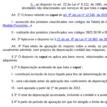
II -
ao disposto no art. 22 da Lei nº 8.212, de 1991, re
atividades não relacionadas aos serviços de que trata o
cap
Art. 2º O Anexo referido no
caput
do
art. 8º da Lei nº 12.546, de 201
I - acrescido dos produtos classificados nos códigos da Tabela de 
Medida Provisória ;
e
II - subtraído dos produtos classificados nos códigos 3923.30.00 e 8
Art. 3º Aplica-se o disposto no
§ 21 do art. 8º da Lei nº 10.865, de 3
Art. 4º Para efeito de apuração do imposto sobre a renda, as pes
usualmente admitida, sem prejuízo da depreciação contábil das máquinas,
§ 1º O disposto no
caput
se aplica aos bens novos, relacionados 
adquirente.
§ 2º A depreciação acelerada de que trata o
caput :
I - constituirá exclusão do lucro líquido para fins de determinação do 
II - será calculada antes da aplicação dos coeficientes de depreciaç
III - será apurada a partir de 1º de janeiro de 2013.
§ 3º O total da depreciação acumulada, incluindo a contábil e a ace
§ 4º A partir do período de apuração em que for atingido o limite de q