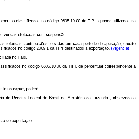
odutos classificados no código 0805.10.00 da TIPI, quando utilizados na
s de vendas efetuadas com suspensão.
s referidas contribuições, devidas em cada período de apuração, crédito
assificados no código 2009.1 da TIPI destinados à exportação.
(Vigência)
ciliada no País.
lassificados no código 0805.10.00 da TIPI, de percentual correspondente a
vista no
caput,
poderá:
ria da Receita Federal do Brasil
do Ministério da Fazenda
, observada a
fico de exportação.