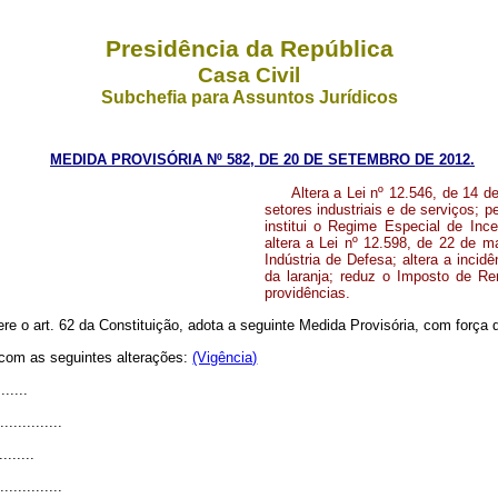
Presidência da República
Casa Civil
Subchefia para Assuntos Jurídicos
MEDIDA PROVISÓRIA Nº 582, DE 20 DE SETEMBRO DE 2012.
Altera a Lei nº 12.546, de 14 
setores industriais e de serviços; 
institui o Regime Especial de Ince
altera a Lei nº 12.598, de 22 de m
Indústria de Defesa; altera a inc
da laranja; reduz o Imposto de Re
providências.
ere o art. 62 da Constituição, adota a seguinte Medida Provisória, com força d
 com as seguintes alterações:
(Vigência)
.......
...............
........
...............