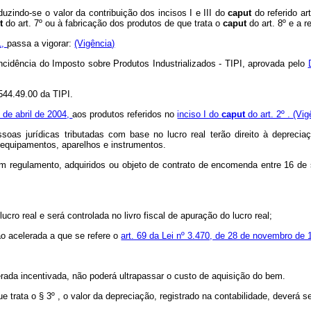
duzindo-se o valor da contribuição dos incisos I e III do
caput
do referido ar
ut
do art. 7º ou à fabricação dos produtos de que trata o
caput
do art. 8º e a r
1,
passa a vigorar:
(Vigência)
Incidência do Imposto sobre Produtos Industrializados - TIPI, aprovada pelo
544.49.00 da TIPI.
0 de abril de 2004,
aos produtos referidos no
inciso I do
caput
do art. 2º .
(Vig
soas jurídicas tributadas com base no lucro real terão direito à deprecia
 equipamentos, aparelhos e instrumentos.
em regulamento, adquiridos ou objeto de contrato de encomenda entre 16 de
lucro real e será controlada no livro fiscal de apuração do lucro real;
ão acelerada a que se refere o
art. 69 da Lei nº 3.470, de 28 de novembro de 
lerada incentivada, não poderá ultrapassar o custo de aquisição do bem.
ue trata o § 3º , o valor da depreciação, registrado na contabilidade, deverá s