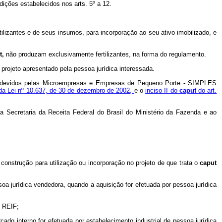
dições estabelecidos nos arts. 5º a 12.
tilizantes e de seus insumos, para incorporação ao seu ativo imobilizado, e
t,
não produzam exclusivamente fertilizantes, na forma do regulamento.
 projeto apresentado pela pessoa jurídica interessada.
ões devidos pelas Microempresas e Empresas de Pequeno Porte - SIMPLES
 da Lei nº 10.637, de 30 de dezembro de 2002,
e o
inciso II do
caput
do art.
la Secretaria da Receita Federal do Brasil
do Ministério da Fazenda
e ao
onstrução para utilização ou incorporação no projeto de que trata o
caput
a jurídica vendedora, quando a aquisição for efetuada por pessoa jurídica
o REIF;
cado interno for efetuada por estabelecimento industrial de pessoa jurídica