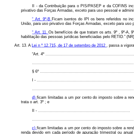
II - da Contribuição para o PIS/PASEP e da COFINS incid
privativo das Forças Armadas, exceto para uso pessoal e adminis
“
Art. 9º-B
Ficam isentos do IPI os bens referidos no in
União, para uso privativo das Forças Armadas, exceto para uso p
“
Art. 11.
Os benefícios de que tratam os arts. 9º , 9º-A, 
habilitação das pessoas jurídicas beneficiadas pelo RETID.” (NR
Art. 13. A
Lei n
º 12.715, de 17 de setembro de 2012
, passa a vigor
“Art. 4º .........................................................................
.....................................................................................
§ 6º ..............................................................................
I - ...............................................................................
.....................................................................................
d)
ficam limitadas a um por cento do imposto sobre a ren
trata o art. 3º ; e
II - .............................................................................
.....................................................................................
c)
ficam limitadas a um por cento do imposto sobre a rend
renda devido em cada período de apuração trimestral ou anual