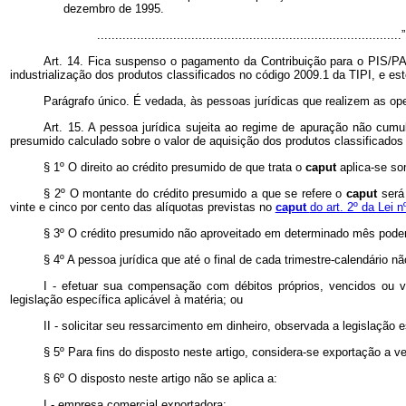
dezembro de 1995.
..................................................................................
Art. 14. Fica suspenso o pagamento da Contribuição para o PIS/PA
industrialização dos produtos classificados no código 2009.1 da TIPI, e e
Parágrafo único. É vedada, às pessoas jurídicas que realizem as op
Art. 15. A pessoa jurídica sujeita ao regime de apuração não cum
presumido calculado sobre o valor de aquisição dos produtos classificados
§ 1º O direito ao crédito presumido de que trata o
caput
aplica-se so
§ 2º O montante do crédito presumido a que se refere o
caput
será
vinte e cinco por cento das alíquotas previstas no
caput
do art. 2º da Lei 
§ 3º O crédito presumido não aproveitado em determinado mês pode
§ 4º A pessoa jurídica que até o final de cada trimestre-calendário nã
I - efetuar sua compensação com débitos próprios, vencidos ou vi
legislação específica aplicável à matéria; ou
II - solicitar seu ressarcimento em dinheiro, observada a legislação e
§ 5º Para fins do disposto neste artigo, considera-se exportação a 
§ 6º O disposto neste artigo não se aplica a:
I - empresa comercial exportadora;