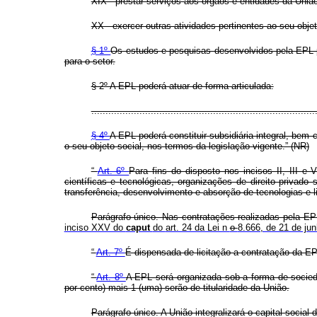
XIX - prestar serviços aos órgãos e entidades da Uniã
XX - exercer outras atividades pertinentes ao seu obje
§ 1º
Os estudos e pesquisas desenvolvidos pela EPL p
para o setor.
§ 2º A EPL poderá atuar de forma articulada:
...............................................................................
§ 4º
A EPL poderá constituir subsidiária integral, bem
o seu objeto social, nos termos da legislação vigente.” (NR)
“
Art. 6º
Para fins do disposto nos incisos II, III e
científicas e tecnológicas, organizações de direito privad
transferência, desenvolvimento e absorção de tecnologias e l
Parágrafo único. Nas contratações realizadas pela EPL
inciso XXV do
caput
do
art. 24 da Lei n
o
8.666, de 21 de ju
“
Art. 7º
É dispensada de licitação a contratação da EP
“
Art. 8º
A EPL será organizada sob a forma de socied
por cento) mais 1 (uma) serão de titularidade da União.
Parágrafo único. A União integralizará o capital social