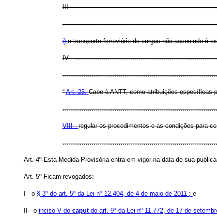
III - .........................................................................
...............................................................................
i)
o transporte ferroviário de cargas não associado à ex
IV - .........................................................................
.............................................................................
“
Art. 25.
Cabe à ANTT, como atribuições específicas pe
...............................................................................
VIII -
regular os procedimentos e as condições para cess
.............................................................................
Art. 4º Esta Medida Provisória entra em vigor na data de sua public
Art. 5º Ficam revogados:
I - o
§ 3º do art. 5º da Lei nº 12.404, de 4 de maio de 2011 ;
e
II - o
inciso V do
caput
do art. 9º da Lei nº 11.772, de 17 de setemb