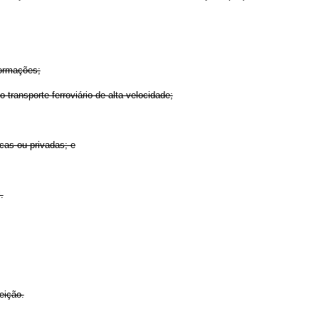
formações;
 transporte ferroviário de alta velocidade;
cas ou privadas; e
.
eição.