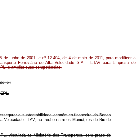
 5 de junho de 2001, e nº 12.404, de 4 de maio de 2011, para modificar a
nsporte Ferroviário de Alta Velocidade S.A. - ETAV para Empresa de
EPL, e ampliar suas competências.
de lei:
 EPL.
assegurar a sustentabilidade econômico-financeira do Banco
 Velocidade - TAV, no trecho entre os Municípios do Rio de
PL, vinculada ao Ministério dos Transportes, com prazo de