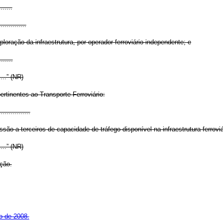
.......
..............
ploração da infraestrutura, por operador ferroviário independente; e
.......
......” (NR)
rtinentes ao Transporte Ferroviário:
................
ão a terceiros de capacidade de tráfego disponível na infraestrutura ferrovi
......” (NR)
ação.
ro de 2008.