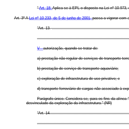
“
Art. 18.
Aplica-se à EPL o disposto na Lei nº 10.973,
Art. 3º A
Lei nº 10.233, de 5 de junho de 2001,
passa a vigorar com a
“Art. 13. ...................................................................
...............................................................................
V -
autorização, quando se tratar de:
a) prestação não regular de serviços de transporte terr
b) prestação de serviço de transporte aquaviário;
c) exploração de infraestrutura de uso privativo; e
d) transporte ferroviário de cargas não associado à expl
Parágrafo único. Considera-se, para os fins da alínea 
desvinculado da exploração da infraestrutura.”
(NR)
“Art. 14.....................................................................
...............................................................................