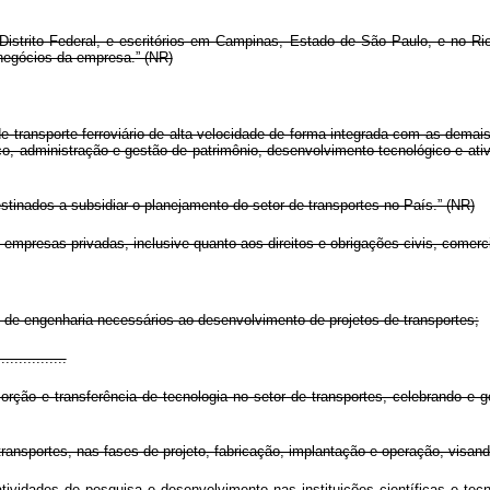
 Distrito Federal, e escritórios em Campinas, Estado de São Paulo, e no Ri
negócios da empresa.” (NR)
de transporte ferroviário de alta velocidade de forma integrada com as dema
ço, administração e gestão de patrimônio, desenvolvimento tecnológico e ati
estinados a subsidiar o planejamento do setor de transportes no País.” (NR)
 empresas privadas, inclusive quanto aos direitos e obrigações civis, comerciai
 e de engenharia necessários ao desenvolvimento de projetos de transportes;
................
sorção e transferência de tecnologia no setor de transportes, celebrando e
 transportes, nas fases de projeto, fabricação, implantação e operação, visand
vidades de pesquisa e desenvolvimento nas instituições científicas e tecno