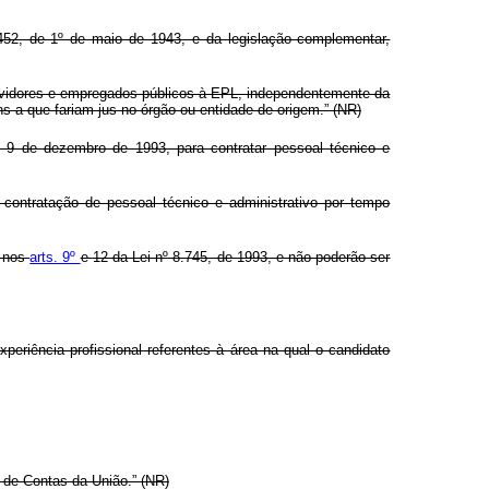
452, de 1º
de maio de 1943, e da legislação complementar,
servidores e empregados públicos à EPL, independentemente da
 a que fariam jus no órgão ou entidade de origem.” (NR)
de 9 de dezembro de 1993, para contratar pessoal técnico e
 contratação de pessoal técnico e administrativo por tempo
e nos
arts. 9º
e
12 da Lei nº 8.745, de 1993, e não poderão ser
periência profissional referentes à área na qual o candidato
l de Contas da União.” (NR)