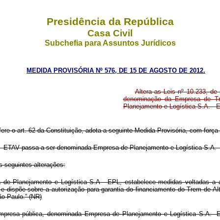
Presidência da República
Casa Civil
Subchefia para Assuntos Jurídicos
MEDIDA PROVISÓRIA Nº 576, DE 15 DE AGOSTO DE 2012.
Altera as Leis nº 10.233, de
denominação da Empresa de Tra
Planejamento e Logística S.A. - 
fere o art. 62 da Constituição, adota a seguinte Medida Provisória, com força 
A. - ETAV passa a ser denominada Empresa de Planejamento e Logística S.A.-
s seguintes alterações:
a de Planejamento e Logística S.A - EPL, estabelece medidas voltadas a 
dispõe sobre a autorização para garantia do financiamento do Trem de Alta
o Paulo.” (NR)
empresa pública, denominada Empresa de Planejamento e Logística S.A.- E