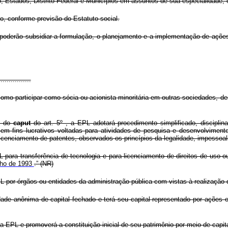
o, Estados, Distrito Federal e Municípios em assuntos de sua especialidade; 
to, conforme previsão do Estatuto social.
oderão subsidiar a formulação, o planejamento e a implementação de ações d
................
 como participar como sócia ou acionista minoritária em outras sociedades, de
 V do
caput
do art. 5º , a EPL adotará procedimento simplificado, disciplin
o sem fins lucrativos voltadas para atividades de pesquisa e desenvolvime
icenciamento de patentes, observados os princípios da legalidade, impessoali
 para transferência de tecnologia e para licenciamento de direitos de uso o
nho de 1993
.” (NR)
L por órgãos ou entidades da administração pública com vistas à realização d
ade anônima de capital fechado e terá seu capital representado por ações 
 da EPL e promoverá a constituição inicial de seu patrimônio por meio de capi