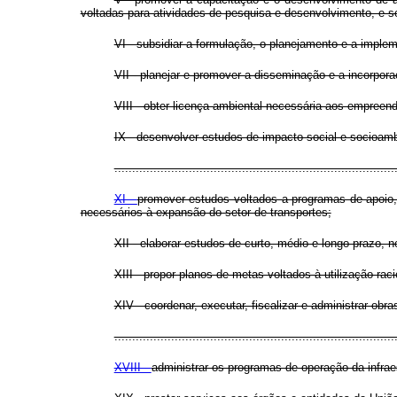
voltadas para atividades de pesquisa e desenvolvimento, e soc
VI - subsidiar a formulação, o planejamento e a imple
VII - planejar e promover a disseminação e a incorpor
VIII - obter licença ambiental necessária aos empreend
IX - desenvolver estudos de impacto social e socioam
...............................................................................
XI -
promover estudos voltados a programas de apoio,
necessários à expansão do setor de transportes;
XII - elaborar estudos de curto, médio e longo prazo, 
XIII - propor planos de metas voltados à utilização ra
XIV - coordenar, executar, fiscalizar e administrar obras
...............................................................................
XVIII -
administrar os programas de operação da infraes