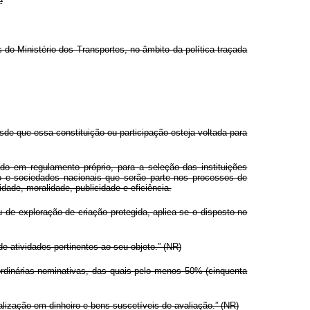
e
o Ministério dos Transportes, no âmbito da política traçada
sde que essa constituição ou participação esteja voltada para
ado em regulamento próprio, para a seleção das instituições
nto e sociedades nacionais que serão parte nos processos de
dade, moralidade, publicidade e eficiência.
u de exploração de criação protegida, aplica-se o disposto no
e atividades pertinentes ao seu objeto.” (NR)
ordinárias nominativas, das quais pelo menos 50% (cinquenta
talização em dinheiro e bens suscetíveis de avaliação.” (NR)