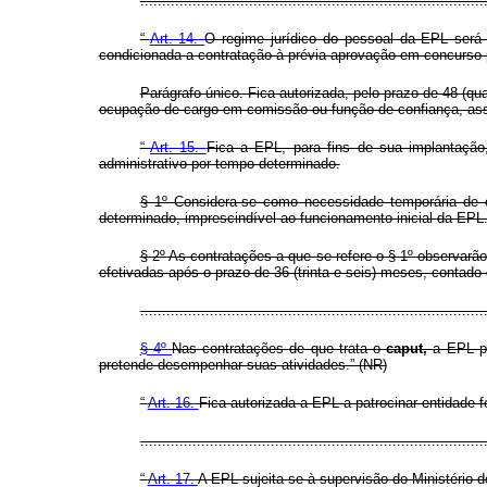
.............................................................................
“
Art. 14.
O regime jurídico do pessoal da EPL será
condicionada a contratação à prévia aprovação em concurso p
Parágrafo único. Fica autorizada, pelo prazo de 48 (
ocupação de cargo em comissão ou função de confiança, asse
“
Art. 15.
Fica a EPL, para fins de sua implantação,
administrativo por tempo determinado.
§ 1º Considera-se como necessidade temporária de e
determinado, imprescindível ao funcionamento inicial da EPL
§ 2º As contratações a que se refere o § 1º
observarão
efetivadas após o prazo de 36 (trinta e seis) meses, contado
...............................................................................
§ 4º
Nas contratações de que trata o
caput,
a EPL po
pretende desempenhar suas atividades.” (NR)
“
Art. 16.
Fica autorizada a EPL a patrocinar entidade 
.............................................................................
“
Art. 17.
A EPL sujeita-se à supervisão do Ministério d