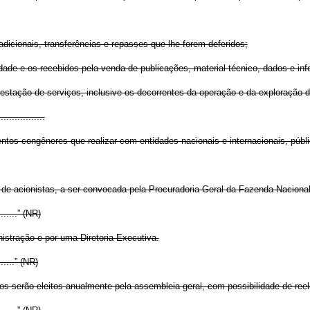
dicionais, transferências e repasses que lhe forem deferidos;
iedade e os recebidos pela venda de publicações, material técnico, dados e in
prestação de serviços, inclusive os decorrentes da operação e da exploração do
.................
ntos congêneres que realizar com entidades nacionais e internacionais, públi
 de acionistas, a ser convocada pela Procuradoria-Geral da Fazenda Nacional
.........” (NR)
istração e por uma Diretoria Executiva.
........” (NR)
 serão eleitos anualmente pela assembleia geral, com possibilidade de reel