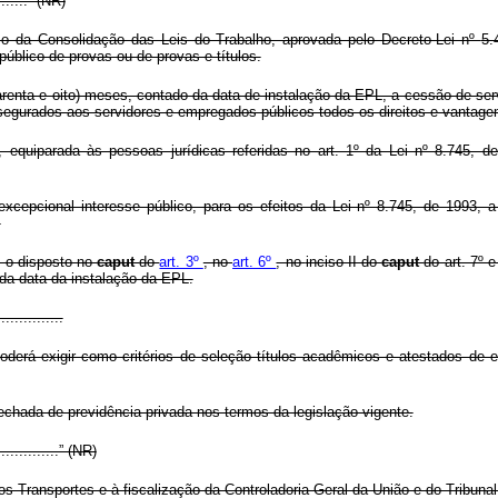
.........” (NR)
 o da Consolidação das Leis do Trabalho, aprovada pelo Decreto-Lei nº
5.
úblico de provas ou de provas e títulos.
quarenta e oito) meses, contado da data de instalação da EPL, a cessão de 
gurados aos servidores e empregados públicos todos os direitos e vantagens
 equiparada às pessoas jurídicas referidas no art. 1º da Lei nº 8.745, 
xcepcional interesse público, para os efeitos da
Lei nº 8.745, de 1993, a
.
 o disposto no
caput
do
art. 3º
, no
art. 6º
, no
inciso II do
caput
do art. 7º 
 da data da instalação da EPL.
...............
derá exigir como critérios de seleção títulos acadêmicos e atestados de ex
fechada de previdência privada nos termos da legislação vigente.
................” (NR)
os Transportes e à fiscalização da Controladoria-Geral da União e do Tribuna