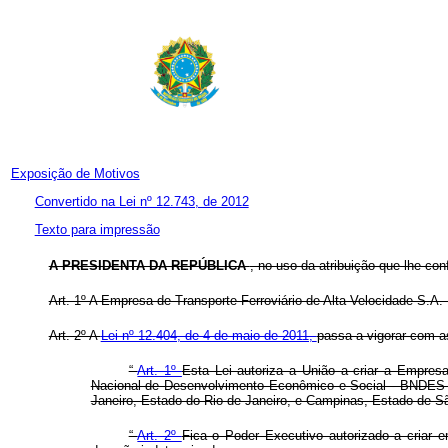
Exposição de Motivos
Convertido na Lei nº 12.743, de 2012
Texto para impressão
A PRESIDENTA DA REPÚBLICA
, no uso da atribuição que lhe con
Art. 1º A Empresa de Transporte Ferroviário de Alta Velocidade S.
Art. 2º A
Lei nº 12.404, de 4 de maio de 2011,
passa a vigorar com a
“
Art. 1º
Esta Lei autoriza a União a criar a Empres
Nacional de Desenvolvimento Econômico e Social - BNDES e 
Janeiro, Estado do Rio de Janeiro, e Campinas, Estado de Sã
“
Art. 2º
Fica o Poder Executivo autorizado a criar 