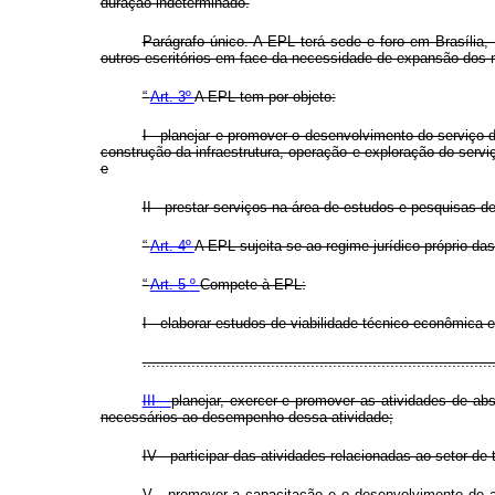
duração indeterminado.
Parágrafo único. A EPL terá sede e foro em Brasília,
outros escritórios em face da necessidade de expansão dos 
“
Art. 3º
A EPL tem por objeto:
I - planejar e promover o desenvolvimento do serviço 
construção da infraestrutura, operação e exploração do servi
e
II - prestar serviços na área de estudos e pesquisas d
“
Art. 4º
A EPL sujeita-se ao regime jurídico próprio das
“
Art. 5
º
Compete à EPL:
I - elaborar estudos de viabilidade técnico-econômica
...............................................................................
III -
planejar, exercer e promover as atividades de ab
necessários ao desempenho dessa atividade;
IV - participar das atividades relacionadas ao setor de
V - promover a capacitação e o desenvolvimento de ati