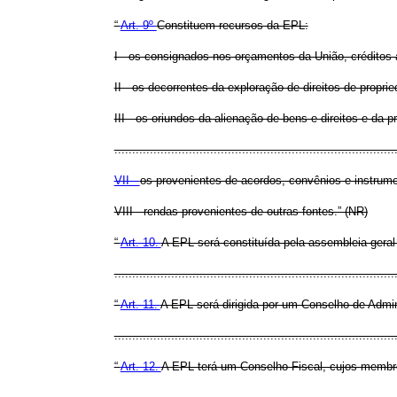
“
Art. 9º
Constituem recursos da EPL:
I - os consignados nos orçamentos da União, créditos a
II - os decorrentes da exploração de direitos de propr
III - os oriundos da alienação de bens e direitos e da 
...............................................................................
VII -
os provenientes de acordos, convênios e instrume
VIII - rendas provenientes de outras fontes.” (NR)
“
Art. 10.
A EPL será constituída pela assembleia geral
.............................................................................
“
Art. 11.
A EPL será dirigida por um Conselho de Admin
.............................................................................
“
Art. 12.
A EPL terá um Conselho Fiscal, cujos membros