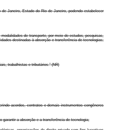
o de Janeiro, Estado do Rio de Janeiro, podendo estabelecer
is modalidades de transporte, por meio de estudos, pesquisas,
vidades destinadas à absorção e transferência de tecnologias;
s, trabalhistas e tributários.” (NR)
 gerindo acordos, contratos e demais instrumentos congêneres
o garantir a absorção e a transferência de tecnologia;
lógicas, organizações de direito privado sem fins lucrativos