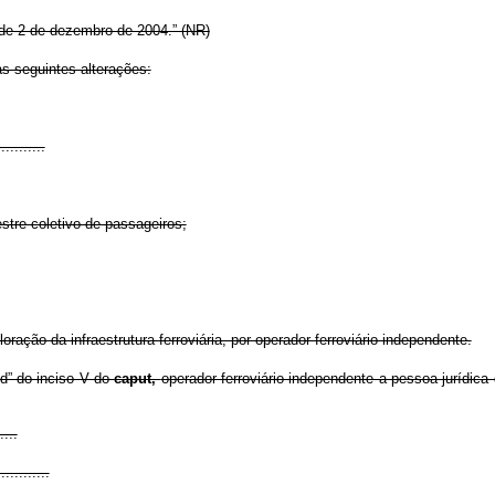
 de 2 de dezembro de 2004.” (NR)
s seguintes alterações:
...........
estre coletivo de passageiros;
oração da infraestrutura ferroviária, por operador ferroviário independente.
“d” do inciso V do
caput,
operador ferroviário independente a pessoa jurídica 
....
............