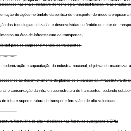
iedades nacionais, inclusive de tecnologia industrial básica, relacionadas ao
mentação de ações no âmbito da política de transporte, de modo a propiciar a
ação das tecnologias utilizadas e desenvolvidas no âmbito do setor de trans
imentos na área de infraestrutura de transportes;
biental para os empreendimentos de transportes;
...............
 modernização e capacitação da indústria nacional, objetivando maximizar 
necessários ao desenvolvimento de planos de expansão da infraestrutura do se
cional e conservação da infra e superestrutura de transportes, podendo estabe
 de infra e superestrutura de transporte ferroviário de alta velocidade;
...............
trutura ferroviária de alta velocidade nas ferrovias outorgadas à EPL;