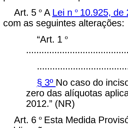
Art. 5
º
A
Lei n
º
10.925, de 
com as seguintes alterações:
“Art. 1
º
.......................................
...................................
§ 3º
No caso do incis
zero das alíquotas apli
2012.” (NR)
Art. 6
º
Esta Medida Provisó