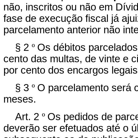
não, inscritos ou não em Dívi
fase de execução fiscal já aj
parcelamento anterior não int
§ 2
º
Os débitos parcelados
cento das multas, de vinte e 
por cento dos encargos legais
§ 3
º
O parcelamento será c
meses.
Art. 2
º
Os pedidos de parcel
deverão ser efetuados até o úl