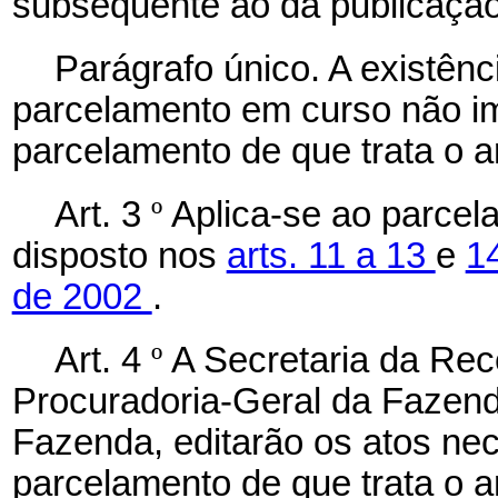
subsequente ao da publicação
Parágrafo único. A existên
parcelamento em curso não i
parcelamento de que trata o a
Art. 3
º
Aplica-se ao parcela
disposto nos
arts. 11 a 13
e
14
de 2002
.
Art. 4
º
A Secretaria da Rece
Procuradoria-Geral da Fazenda
Fazenda, editarão os atos ne
parcelamento de que trata o ar