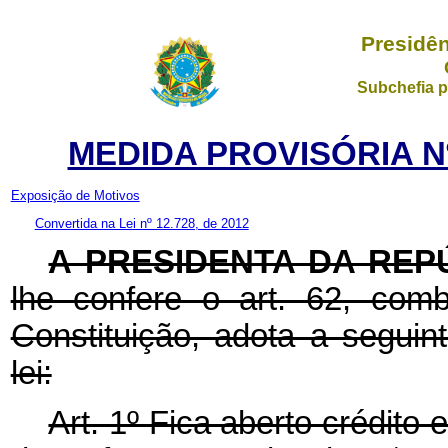
Presidên
Subchefia p
MEDIDA PROVISÓRIA Nº 
Exposição de Motivos
Convertida na Lei nº 12.728, de 2012
A PRESIDENTA DA REP
lhe confere o art. 62, com
Constituição, adota a seguin
lei:
Art. 1º Fica aberto crédito 