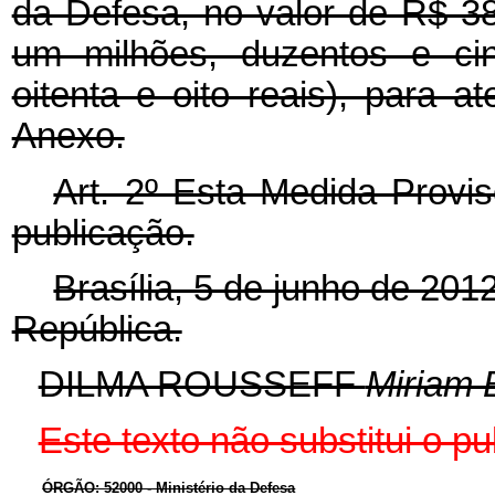
da Defesa, no valor de R$ 38
um milhões, duzentos e cin
oitenta e oito reais), para 
Anexo.
Art. 2º Esta Medida Provis
publicação.
Brasília, 5 de junho de 201
República.
DILMA ROUSSEFF
Miriam 
Este texto não substitui o 
ÓRGÃO: 52000 - Ministério da Defesa