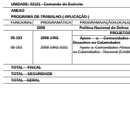
UNIDADE: 52121 - Comando do Exército
ANEXO
PROGRAMA DE TRABALHO ( APLICAÇÃO )
FUNCIONAL
PROGRAMÁTICA
PROGRAMA/AÇÃO/LOCALI
2058
Política Nacional de Defesa
PROJETO
05 153
2058 14N1
Apoio a Comunidades
Desastres ou Calamidades
05 153
2058 14N1 0101
Apoio a Comunidades Afeta
ou Calamidades - Nacional (Crédit
TOTAL – FISCAL
TOTAL – SEGURIDADE
TOTAL - GERAL