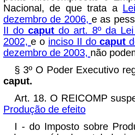
Nacional, de que trata a
Le
dezembro de 2006,
e as pess
II do
caput
do art. 8º da Le
2002,
e o
inciso II do
caput
d
dezembro de 2003,
não pode
§ 3º O Poder Executivo reg
caput.
Art. 18. O REICOMP suspen
Produção de efeito
I - do Imposto sobre Produ