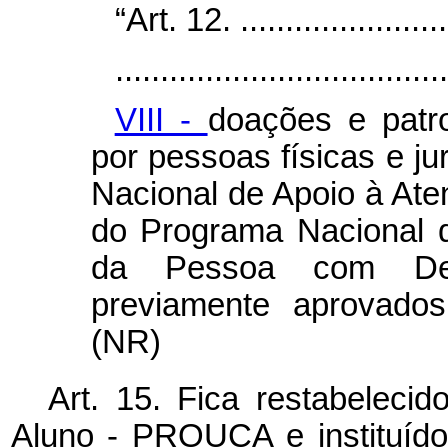
“Art. 12. .........................
.....................................
VIII -
doações e patro
por pessoas físicas e j
Nacional de Apoio à A
do Programa Nacional 
da Pessoa com Def
previamente aprovados
(NR)
Art. 15. Fica restabelec
Aluno - PROUCA e instituído