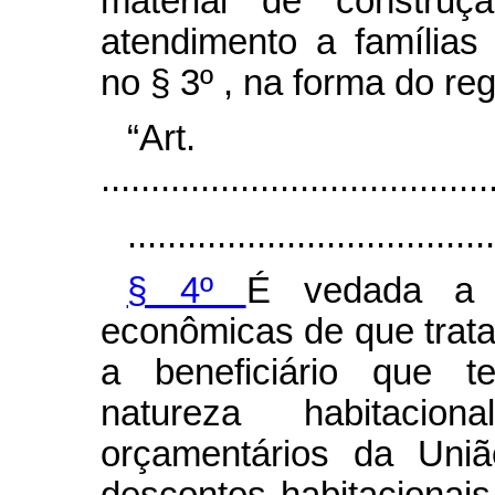
material de construç
atendimento a famílias
no § 3º , na forma do re
“Art
.......................................
.....................................
§ 4º
É vedada a 
econômicas de que trata 
a beneficiário que t
natureza habitacio
orçamentários da Un
descontos habitacionai