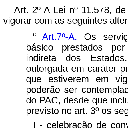
Art. 2º A Lei nº 11.578, 
vigorar com as seguintes alte
“
Art.7º-A.
Os servi
básico prestados por
indireta dos Estado
outorgada em caráter p
que estiverem em vigo
poderão ser contempla
do PAC, desde que inc
previsto no art. 3º os se
I - celebração de con