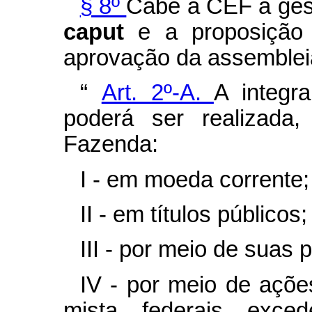
§ 8º
Cabe à CEF a gest
caput
e a proposição
aprovação da assembleia
“
Art. 2º-A.
A integr
poderá ser realizada,
Fazenda:
I - em moeda corrente;
II - em títulos públicos;
III - por meio de suas 
IV - por meio de açõ
mista federais exce