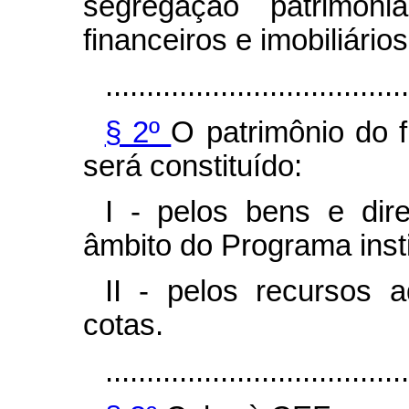
segregação patrimoni
financeiros e imobiliári
.....................................
§ 2º
O patrimônio do 
será constituído:
I - pelos bens e dir
âmbito do Programa insti
II - pelos recursos a
cotas.
.....................................