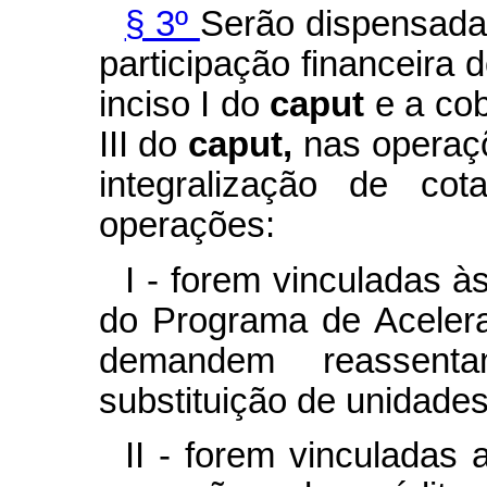
§ 3º
Serão dispensada
participação financeira d
inciso I do
caput
e a cob
III do
caput,
nas operaç
integralização de c
operações:
I - forem vinculadas 
do Programa de Aceler
demandem reassenta
substituição de unidades
II - forem vinculadas 