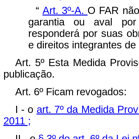
“
Art. 3º-A.
O FAR não 
garantia ou aval por
responderá por suas obr
e direitos integrantes de
Art. 5º Esta Medida Provis
publicação.
Art. 6º Ficam revogados:
I - o
art. 7º da Medida Prov
2011 ;
II - o
§ 3º do art. 6º da Lei 