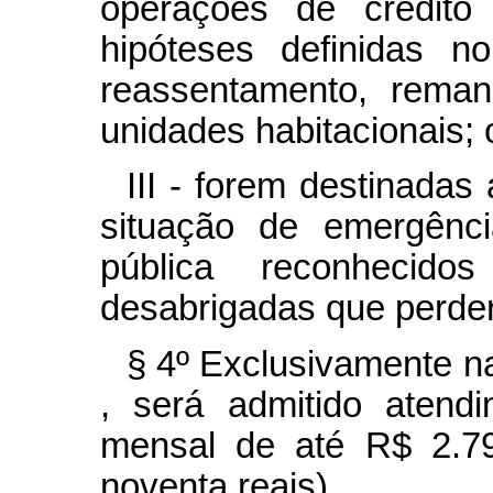
operações de crédito 
hipóteses definidas 
reassentamento, reman
unidades habitacionais; 
III - forem destinada
situação de emergênc
pública reconhecido
desabrigadas que perder
§ 4º Exclusivamente n
, será admitido atend
mensal de até R$ 2.79
noventa reais).