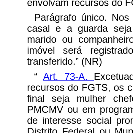
envolvam recursos do 
Parágrafo único. Nos
casal e a guarda seja
marido ou companheiro
imóvel será registr
transferido.”
(NR)
“
Art. 73-A.
Excetua
recursos do FGTS, os co
final seja mulher che
PMCMV ou em programas
de interesse social pr
Distrito Federal ou Mun