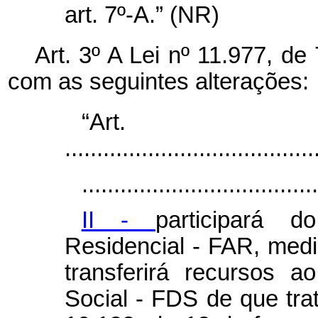
art. 7º-A.” (NR)
Art. 3º A Lei nº 11.977, de
com as seguintes alterações:
“Ar
.......................................
.....................................
II -
participará 
Residencial - FAR, medi
transferirá recursos 
Social - FDS de que tra