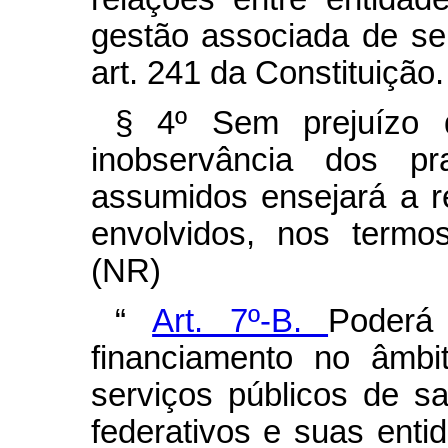
gestão associada de ser
art. 241 da Constituição.
§ 4º
Sem prejuízo 
inobservância dos p
assumidos ensejará a r
envolvidos, nos termo
(NR)
“
Art. 7º-B.
Poderá
financiamento no âmb
serviços públicos de s
federativos e suas ent