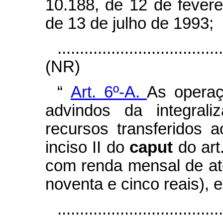
10.188, de 12 de fevere
de 13 de julho de 1993;
....................................
(NR)
“
Art. 6º-A.
As operaç
advindos da integra
recursos transferidos 
inciso II do
caput
do art
com renda mensal de até
noventa e cinco reais), 
.....................................