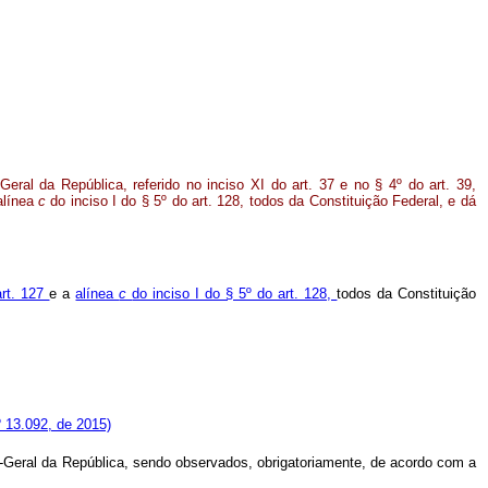
eral da República, referido no inciso XI do art. 37 e no § 4º do art. 39,
alínea
c
do inciso I do § 5º do art. 128, todos da Constituição Federal, e dá
art. 127
e a
alínea
c
do inciso I do § 5º do art. 128,
todos da Constituição
 13.092, de 2015)
dor-Geral da República, sendo observados, obrigatoriamente, de acordo com a