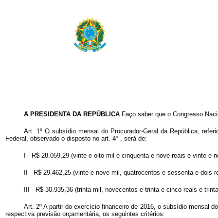
A PRESIDENTA DA REPÚBLICA
Faço saber que o Congresso Nacio
Art. 1º O subsídio mensal do Procurador-Geral da República, refer
Federal, observado o disposto no art. 4º , será de:
I - R$ 28.059,29 (vinte e oito mil e cinquenta e nove reais e vinte e 
II - R$ 29.462,25 (vinte e nove mil, quatrocentos e sessenta e dois re
III - R$ 30.935,36 (trinta mil, novecentos e trinta e cinco reais e trin
Art. 2º A partir do exercício financeiro de 2016, o subsídio mensal 
respectiva previsão orçamentária, os seguintes critérios: