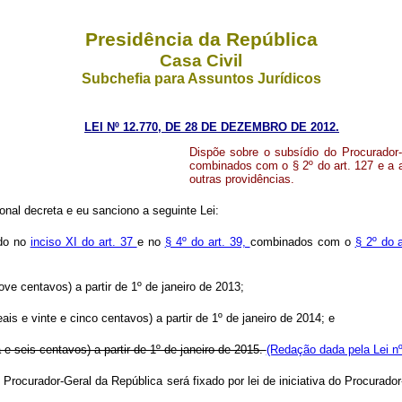
Presidência da República
Casa Civil
Subchefia para Assuntos Jurídicos
LEI Nº 12.770, DE 28 DE DEZEMBRO DE 2012.
Dispõe sobre o subsídio do Procurador-G
combinados com o § 2º do art. 127 e a 
outras providências.
nal decreta e eu sanciono a seguinte Lei:
ido no
inciso XI do art. 37
e no
§ 4º do art. 39,
combinados com o
§ 2º do 
nove centavos) a partir de 1º de janeiro de 2013;
ais e vinte e cinco centavos) a partir de 1º de janeiro de 2014; e
ta e seis centavos) a partir de 1º de janeiro de 2015.
(Redação dada pela Lei nº
do Procurador-Geral da República será fixado por lei de iniciativa do Procura