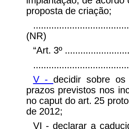
implantação, de acordo
proposta de criação;
....................................
(NR)
“Art. 3º ..........................
.....................................
V -
decidir sobre os
prazos previstos nos inci
no
caput
do art. 25 prot
de 2012;
VI - declarar a cadu