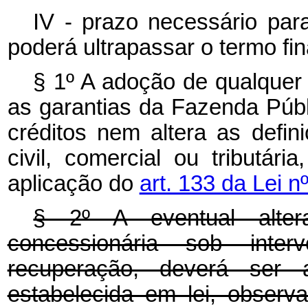
IV - prazo necessário par
poderá ultrapassar o termo fi
§ 1º A adoção de qualquer
as garantias da Fazenda Públ
créditos nem altera as defin
civil, comercial ou tributár
aplicação do
art. 133 da Lei n
§ 2º A eventual alter
concessionária sob inte
recuperação, deverá ser 
estabelecida em lei, observ