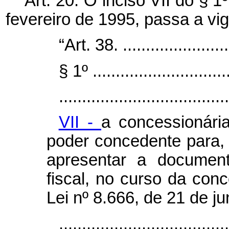
Art. 20. O inciso VII do § 1
fevereiro de 1995, passa a vi
“Art. 38. .........................
§ 1º ...............................
.....................................
VII -
a concessionári
poder concedente para, 
apresentar a document
fiscal, no curso da con
Lei nº 8.666, de 21 de j
....................................