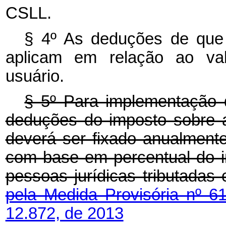
CSLL.
§ 4º As deduções de que
aplicam em relação ao valo
usuário.
§ 5º Para implementação 
deduções do imposto sobre a
deverá ser fixado anualmente 
com base em percentual do i
pessoas jurídicas tributadas
pela Medida Provisória nº 6
12.872, de 2013