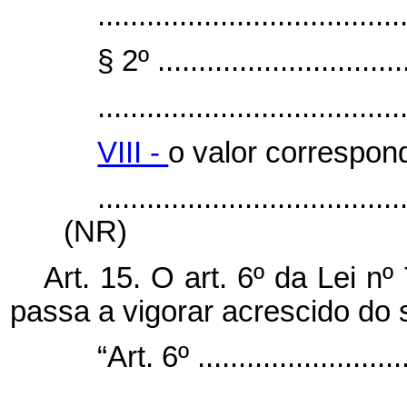
.....................................
§ 2º ...............................
.....................................
VIII -
o valor correspond
.....................................
(NR)
Art. 15. O art. 6º da Lei 
passa a vigorar acrescido do s
“Art. 6º ...........................
.....................................