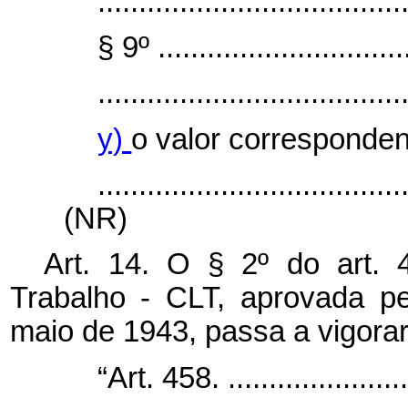
.....................................
§ 9º ...............................
.....................................
y)
o valor corresponden
.....................................
(NR)
Art. 14. O § 2º do art.
Trabalho - CLT, aprovada pe
maio de 1943, passa a vigorar 
“Art. 458. ........................