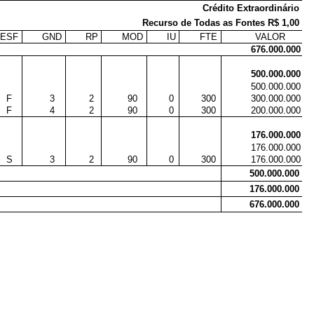
Crédito Extraordinário
Recurso de Todas as Fontes R$ 1,00
ESF
GND
RP
MOD
IU
FTE
VALOR
676.000.000
500.000.000
500.000.000
F
3
2
90
0
300
300.000.000
F
4
2
90
0
300
200.000.000
176.000.000
176.000.000
S
3
2
90
0
300
176.000.000
500.000.000
176.000.000
676.000.000