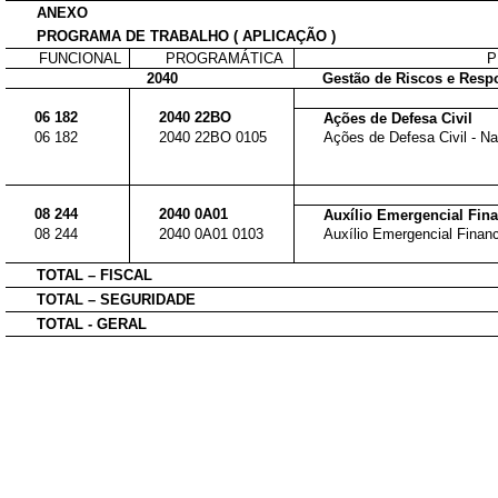
ANEXO
PROGRAMA DE TRABALHO ( APLICAÇÃO )
FUNCIONAL
PROGRAMÁTICA
P
2040
Gestão de Riscos e Respo
06 182
2040 22BO
Ações de Defesa Civil
06 182
2040 22BO 0105
Ações de Defesa Civil - Nac
08 244
2040 0A01
Auxílio Emergencial Finan
08 244
2040 0A01 0103
Auxílio Emergencial Finance
TOTAL – FISCAL
TOTAL – SEGURIDADE
TOTAL - GERAL