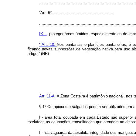
.............. ..............................................................
“Art. 6º ............ .....................................
...............................................................................
IX -
proteger áreas úmidas, especialmente as de impor
“
Art. 10.
Nos pantanais e planícies pantaneiras, é p
ficando novas supressões de vegetação nativa para uso a
artigo.” (NR)
Art. 11-A.
A Zona Costeira é patrimônio nacional, nos 
§ 1º Os apicuns e salgados podem ser utilizados em at
I - área total ocupada em cada Estado não superior 
excluídas as ocupações consolidadas que atendam ao dispost
II - salvaguarda da absoluta integridade dos manguez