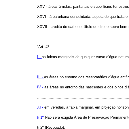
XXV - áreas úmidas: pantanais e superfícies terrestre
XXVI - área urbana consolidada: aquela de que trata o 
XXVII - crédito de carbono: título de direito sobre bem 
.............................................................................
“Art. 4º ........ ...................................
I -
as faixas marginais de qualquer curso d’água natura
...............................................................................
III -
as áreas no entorno dos reservatórios d’água artif
IV -
as áreas no entorno das nascentes e dos olhos d’á
...............................................................................
XI -
em veredas, a faixa marginal, em projeção horizon
§ 1º
Não será exigida Área de Preservação Permanente 
§ 2º (Revogado).