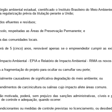
o órgão ambiental estadual, cientificado o Instituto Brasileiro do Meio Ambi
 regularização prévia da titulação perante a União;
dos efluentes e resíduos;
 solo, respeitadas as Áreas de Preservação Permanente; e
cia das comunidades locais.
será de 5 (cinco) anos, renovável apenas se o empreendedor cumprir as exi
 Impacto Ambiental - EPIA e Relatório de Impacto Ambiental - RIMA os novo
a a fragmentação do projeto para ocultar ou camuflar seu porte;
ncialmente causadores de significativa degradação do meio ambiente; ou
endimentos de carcinicultura ou salinas cujo impacto afete áreas comuns.
são motivada, poderá, sem prejuízo das sanções administrativas, cíveis e
 de controle e adequação, quando ocorrer:
dicionantes ou medidas de controle previstas no licenciamento, ou desobed