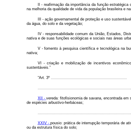
II - reafirmação da importância da função estratégica
na melhoria da qualidade de vida da população brasileira e n
III - ação governamental de proteção e uso sustentáve
da água, do solo e da vegetação;
IV - responsabilidade comum da União, Estados, Distr
nativa e de suas funções ecológicas e sociais nas áreas urba
V - fomento à pesquisa científica e tecnológica na 
nativa;
VI - criação e mobilização de incentivos econômic
sustentáveis.”
“Art. 3º .................................................................
...............................................................................
XII -
vereda: fitofisionomia de savana, encontrada em
de espécies arbustivo-herbáceas;
...............................................................................
XXIV -
pousio: prática de interrupção temporária de at
ou da estrutura física do solo;