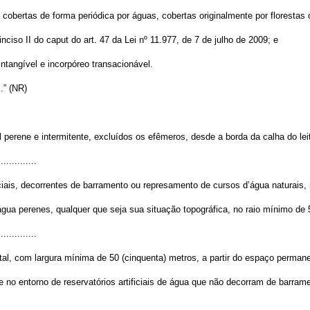
s cobertas de forma periódica por águas, cobertas originalmente por floresta
inciso II do
caput
do art. 47 da Lei nº 11.977, de 7 de julho de 2009; e
intangível e incorpóreo transacionável.
....” (NR)
l perene e intermitente, excluídos os efêmeros, desde a borda da calha do lei
..............
iciais, decorrentes de barramento ou represamento de cursos d’água naturais,
gua perenes, qualquer que seja sua situação topográfica, no raio mínimo de 
..............
tal, com largura mínima de 50 (cinquenta) metros, a partir do espaço perma
no entorno de reservatórios artificiais de água que não decorram de barram