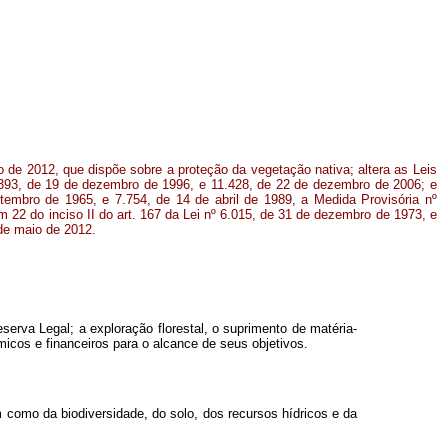
o de 2012, que dispõe sobre a proteção da vegetação nativa; altera as Leis
.393, de 19 de dezembro de 1996, e 11.428, de 22 de dezembro de 2006; e
tembro de 1965, e 7.754, de 14 de abril de 1989, a Medida Provisória nº
m 22 do inciso II do art. 167 da Lei nº 6.015, de 31 de dezembro de 1973, e
 de maio de 2012.
rva Legal; a exploração florestal, o suprimento de matéria-
ômicos e financeiros para o alcance de seus objetivos.
como da biodiversidade, do solo, dos recursos hídricos e da