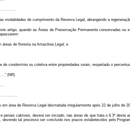
..............
s as modalidades de cumprimento da Reserva Legal, abrangendo a regeneraç
este artigo, quando as Áreas de Preservação Permanente conservadas ou e
rapassarem:
em áreas de floresta na Amazônia Legal; e
 de condomínio ou coletiva entre propriedades rurais, respeitado o percentua
.......” (NR)
....
................
es em área de Reserva Legal desmatada irregularmente após 22 de julho de 2
 e penais cabíveis, deverá ser iniciado, nas áreas de que trata o § 3º deste
ei, devendo tal processo ser concluído nos prazos estabelecidos pelo Program