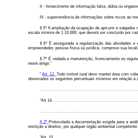
II - fornecimento de informação falsa, dúbia ou engano
III - superveniência de informações sobre riscos ao m
§ 5º A ampliação da ocupação de apicuns e salgados 
escala mínima de 1:10.000, que deverá ser concluído por cad
§ 6º É assegurada a regularização das atividades e 
empreendedor, pessoa física ou jurídica, comprove sua local
§ 7º É vedada a manutenção, licenciamento ou regula
neste artigo.”
“
Art. 12.
Todo imóvel rural deve manter área com cobe
observados os seguintes percentuais mínimos em relação à ár
.............................................................................
“Art 14. ....................................................................
...............................................................................
§ 2º
Protocolada a documentação exigida para a anális
restrição a direitos, por qualquer órgão ambiental competent
“Art. 15. ...................................................................