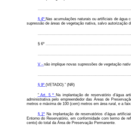
...............................................................................
§ 4º
Nas acumulações naturais ou artificiais de água co
supressão de áreas de vegetação nativa, salvo autorização 
...............................................................................
§ 6º .........................................................................
...............................................................................
V -
não implique novas supressões de vegetação nativ
...............................................................................
§ 9º
(VETADO).” (NR)
“
Art. 5
º
Na implantação de reservatório d’água arti
administrativa pelo empreendedor das Áreas de Preservação
metros e máxima de 100 (cem) metros em área rural, e a faix
§ 1º
Na implantação de reservatórios d’água artificia
Entorno do Reservatório, em conformidade com termo de re
cento) do total da Área de Preservação Permanente.