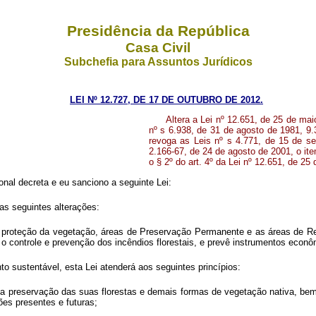
Presidência da República
Casa Civil
Subchefia para Assuntos Jurídicos
LEI Nº 12.727, DE 17 DE OUTUBRO DE 2012.
Altera a Lei nº 12.651, de 25 de mai
nº
s
6.938, de 31 de agosto de 1981, 9
revoga as Leis nº
s
4.771, de 15 de se
2.166-67, de 24 de agosto de 2001, o ite
o § 2º do art. 4º da Lei nº 12.651, de 25
nal decreta e eu sanciono a seguinte Lei:
as seguintes alterações:
 proteção da vegetação, áreas de Preservação Permanente e as áreas de Rese
 e o controle e prevenção dos incêndios florestais, e prevê instrumentos econ
o sustentável, esta Lei atenderá aos seguintes princípios:
a preservação das suas florestas e demais formas de vegetação nativa, bem 
ões presentes e futuras;