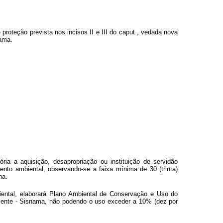
 proteção prevista nos incisos II e III do
caput
, vedada nova
nama.
ória a aquisição, desapropriação ou instituição de servidão
nto ambiental, observando-se a faixa mínima de 30 (trinta)
na.
iental, elaborará Plano Ambiental de Conservação e Uso do
iente - Sisnama, não podendo o uso exceder a 10% (dez por