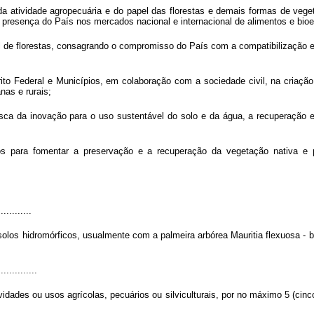
 da atividade agropecuária e do papel das florestas e demais formas de veg
a presença do País nos mercados nacional e internacional de alimentos e bioe
l de florestas, consagrando o compromisso do País com a compatibilização e
ito Federal e Municípios, em colaboração com a sociedade civil, na criação
nas e rurais;
busca da inovação para o uso sustentável do solo e da água, a recuperação
os para fomentar a preservação e a recuperação da vegetação nativa e 
............
 solos hidromórficos, usualmente com a palmeira arbórea
Mauritia
flexuosa
- 
..............
ividades ou usos agrícolas, pecuários ou silviculturais, por no máximo 5 (cin