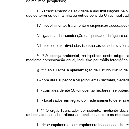
de recursos pesqueiros;
III - licenciamento da atividade e das instalações pel
uso de terrenos de marinha ou outros bens da União, realizada
IV - recolhimento, tratamento e disposição adequados 
V - garantia da manutenção da qualidade da água e do
VI - respeito às atividades tradicionais de sobrevivên
§ 2º A licença ambiental, na hipótese deste artigo, 
mediante comprovação anual, inclusive por mídia fotográfica.
§ 3º São sujeitos à apresentação de Estudo Prévio de
I - com área superior a 50 (cinquenta) hectares, vedad
II - com área de até 50 (cinquenta) hectares, se pote
III - localizados em região com adensamento de empre
§ 4º O órgão licenciador competente, mediante deci
ambientais causados, alterar as condicionantes e as medidas
I - descumprimento ou cumprimento inadequado das con