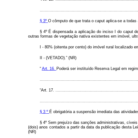
...............................................................................
§ 3º
O cômputo de que trata o
caput
aplica-se a toda
§ 4º É dispensada a aplicação do inciso I do
caput
d
outras formas de vegetação nativa existentes em imóvel, ult
I - 80% (oitenta por cento) do imóvel rural localizado 
II - (VETADO).” (NR)
“
Art. 16.
Poderá ser instituído Reserva Legal em regime
.............................................................................
“Art. 17. ...................................................................
...............................................................................
§ 3
º
É obrigatória a suspensão imediata das atividad
§ 4º Sem prejuízo das sanções administrativas, cíveis
(dois) anos contados a partir da data da publicação desta L
(NR)