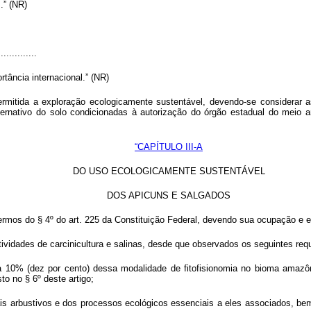
....” (NR)
..............
tância internacional.” (NR)
ermitida a exploração ecologicamente sustentável, devendo-se considerar 
lternativo do solo condicionadas à autorização do órgão estadual do mei
“CAPÍTULO III-A
DO USO ECOLOGICAMENTE SUSTENTÁVEL
DOS APICUNS E SALGADOS
termos do § 4º do art. 225 da Constituição Federal, devendo sua ocupação e 
ividades de carcinicultura e salinas, desde que observados os seguintes requ
a 10% (dez por cento) dessa modalidade de fitofisionomia no bioma amazôni
o no § 6º deste artigo;
ais arbustivos e dos processos ecológicos essenciais a eles associados, be