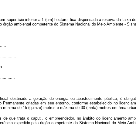
..............
m superfície inferior a 1 (um) hectare, fica dispensada a reserva da faixa de
do órgão ambiental competente do Sistema Nacional do Meio Ambiente - Sis
..............
.....
..............
a.
.............
ficial destinado a geração de energia ou abastecimento público, é obrigat
 Permanente criadas em seu entorno, conforme estabelecido no licenciame
a mínima de 15 (quinze) metros e máxima de 30 (trinta) metros em área urba
is de que trata o
caput
, o empreendedor, no âmbito do licenciamento amb
ferência expedido pelo órgão competente do Sistema Nacional do Meio Amb