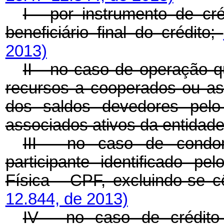
I - por instrumento de cré
beneficiário final do crédito;
2013)
II - no caso de operação 
recursos a cooperados ou ass
dos saldos devedores pelo
associados ativos da entidade
III - no caso de condom
participante identificado p
Física - CPF, excluindo-se 
12.844, de 2013)
IV - no caso de crédito 