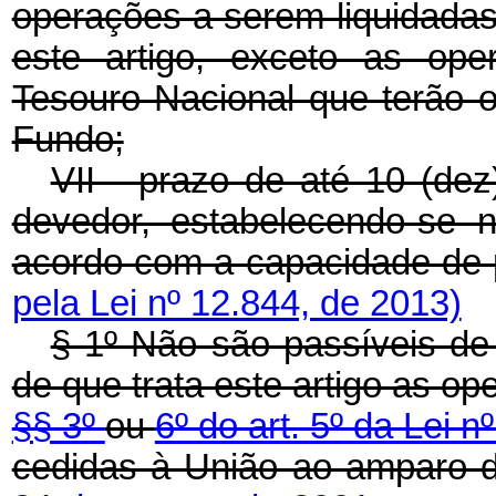
operações a serem liquidadas 
este artigo, exceto as ope
Tesouro Nacional que terão o 
Fundo;
VII - prazo de até 10 (de
devedor, estabelecendo-se 
acordo com a capacidade de
pela Lei nº 12.844, de 2013)
§ 1º Não são passíveis de
de que trata este artigo as 
§§ 3º
ou
6º do art. 5º da Lei 
cedidas à União ao amparo