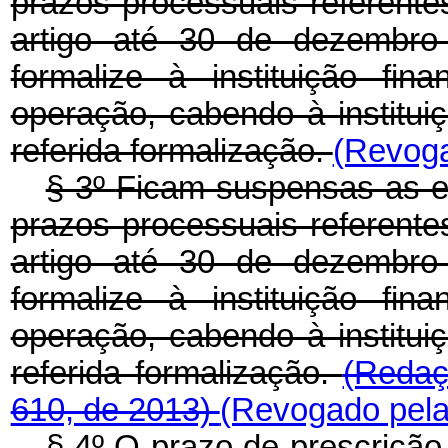
prazos processuais referent
artigo até 30 de dezembro
formalize à instituição fin
operação, cabendo à instituiç
referida formalização.
(Revoga
§ 3º
Ficam suspensas as ex
prazos processuais referent
artigo até 30 de dezembro
formalize à instituição fin
operação, cabendo à instituiç
referida formalização.
(Redaç
610, de 2013)
(Revogado pela 
§ 4º O prazo de prescrição 