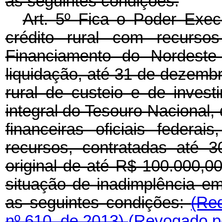
as seguintes condições:
Art. 5º
Fica o Poder Execut
crédito rural com recurso
Financiamento do Nordest
liquidação, até 31 de dezemb
rural de custeio e de inves
integral do Tesouro Nacional,
financeiras oficiais federa
recursos, contratadas até 
original de até R$ 100.000,0
situação de inadimplência e
as seguintes condições:
(Re
nº 610, de 2013)
(Revogado pe