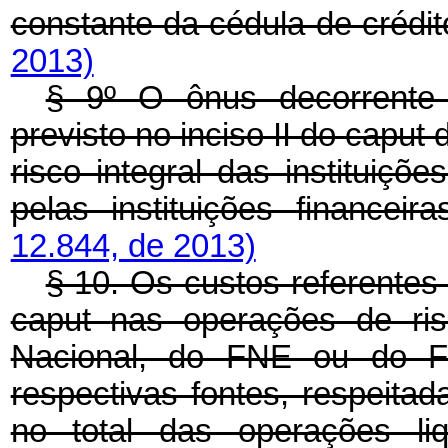
constante da cédula de crédi
2013)
§ 9º O ônus decorrente 
previsto no inciso II do
caput
risco integral das instituiçõe
pelas instituições financeira
12.844, de 2013)
§ 10. Os custos referentes 
caput
nas operações de ris
Nacional, do FNE ou do F
respectivas fontes, respeita
no total das operações li