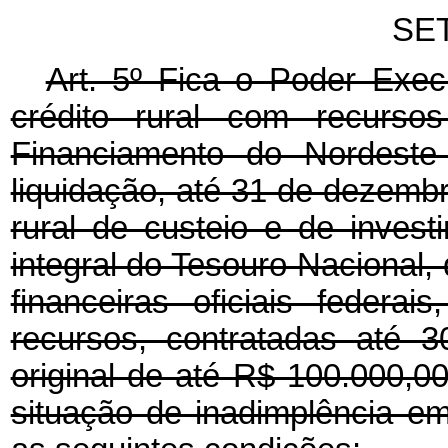
SE
Art. 5º Fica o Poder Execut
crédito rural com recurso
Financiamento do Nordest
liquidação, até 31 de dezemb
rural de custeio e de inves
integral do Tesouro Nacional,
financeiras oficiais federa
recursos, contratadas até 
original de até R$ 100.000,0
situação de inadimplência e