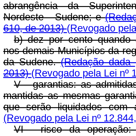
abrangência da Superinte
Nordeste - Sudene; e
(Redaç
610, de 2013)
(Revogado pela 
b) dez por cento quando 
nos demais Municípios da reg
da Sudene.
(Redação dada p
2013)
(Revogado pela Lei nº 
V - garantias: as admitida
mantidas as mesmas garantia
que serão liquidados com 
(Revogado pela Lei nº 12.844
VI - risco da operação