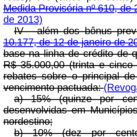
Medida Provisória nº 610, de
de 2013)
IV - além dos bônus pre
10.177, de 12 de janeiro de 
base na linha de crédito de q
R$ 35.000,00 (trinta e cinco
rebates sobre o principal d
vencimento pactuada:
(Revoga
a) 15% (quinze por cen
desenvolvidas em Municípios
nordestino;
b) 10% (dez por cento