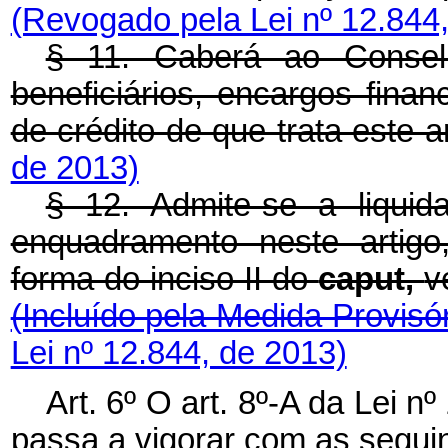
(Revogado pela Lei nº 12.844
§ 11. Caberá ao Conselh
beneficiários, encargos fina
de crédito de que trata este a
de 2013)
§ 12. Admite-se a liqui
enquadramento neste artigo
forma do inciso II do
caput,
v
(Incluído pela Medida Provisó
Lei nº 12.844, de 2013)
Art. 6º O art. 8º-A da Lei 
passa a vigorar com as seguin