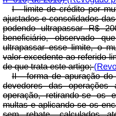
I - limite de crédito por 
ajustados e consolidados das
podendo ultrapassar R$ 200
beneficiário, observado qu
ultrapassar esse limite, o m
valor excedente ao referido lim
de que trata este artigo;
(Revo
II - forma de apuração do 
devedores das operações 
operação, retirando-se os 
multas e aplicando-se os en
sem rebate, calculados a