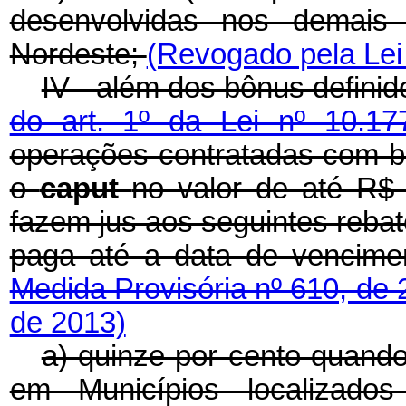
desenvolvidas nos demais 
Nordeste;
(Revogado pela Lei
IV - além dos bônus defini
do art. 1º da Lei nº 10.1
operações contratadas com ba
o
caput
no valor de até R$ 3
fazem jus aos seguintes rebat
paga até a data de vencime
Medida Provisória nº 610, de
de 2013)
a) quinze por cento quando
em Municípios localizad