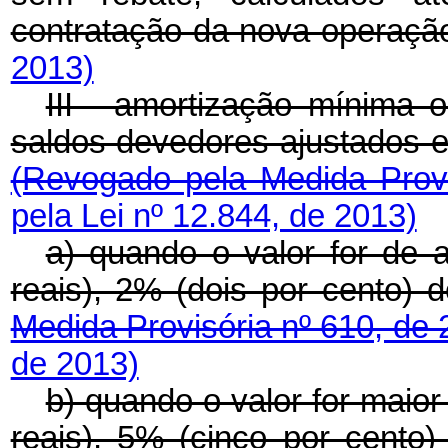
contratação da nova operaçã
2013)
III - amortização mínima 
saldos devedores ajustados e 
(Revogado pela Medida Prov
pela Lei nº 12.844, de 2013)
a) quando o valor for de a
reais), 2% (dois por cento) 
Medida Provisória nº 610, de
de 2013)
b) quando o valor for maior
reais), 5% (cinco por cento