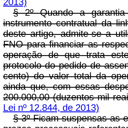
2013)
§ 2º Quando a garantia 
instrumento contratual da li
deste artigo, admite-se a u
FNO para financiar as respe
operação de que trata este
protocolo do pedido de asse
cento) do valor total da ope
ainda que, com essas despe
200.000,00 (duzentos mil reai
Lei nº 12.844, de 2013)
§ 3º Ficam suspensas as ex