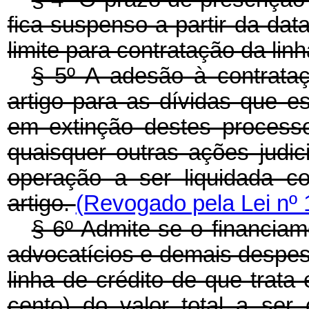
fica suspenso a partir da dat
limite para contratação da linh
§ 5º A adesão à contrata
artigo para as dívidas que e
em extinção destes processo
quaisquer outras ações judici
operação a ser liquidada c
artigo.
(Revogado pela Lei nº 
§ 6º Admite-se o financia
advocatícios e demais despe
linha de crédito de que trata 
cento) do valor total a ser