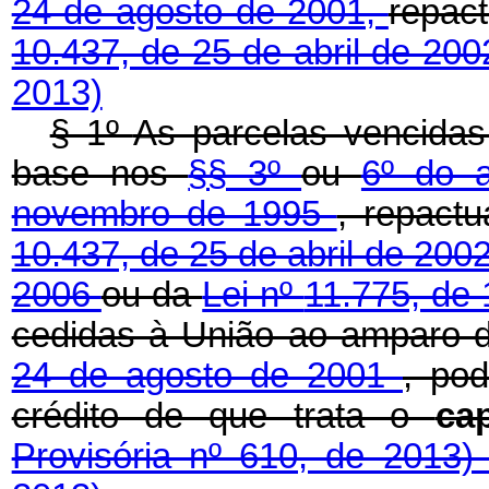
24 de agosto de 2001,
repac
10.437, de 25 de abril de 20
2013)
§ 1º
As parcelas vencida
base nos
§§ 3º
ou
6º do a
novembro de 1995
, repact
10.437, de 25 de abril de 200
2006
ou da
Lei nº
11.775, de
cedidas à União ao amparo
24 de agosto de 2001
, po
crédito de que trata o
ca
Provisória nº 610, de 2013