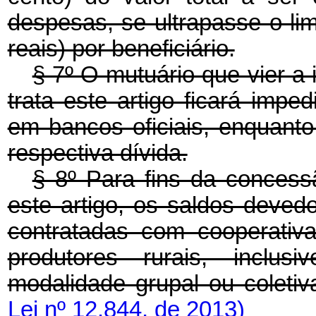
despesas, se ultrapasse o li
reais) por beneficiário.
§ 7º O mutuário que vier a 
trata este artigo ficará imp
em bancos oficiais, enquanto
respectiva dívida.
§ 8º Para fins da concessã
este artigo, os saldos deved
contratadas com cooperativ
produtores rurais, inclu
modalidade grupal ou coleti
Lei nº 12.844, de 2013)