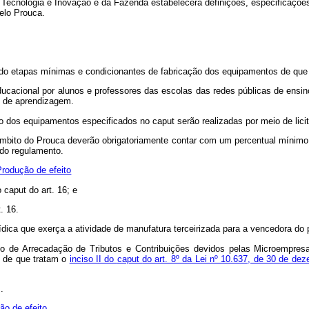
 Tecnologia e Inovação e da Fazenda estabelecerá definições, especificaçõe
elo Prouca.
e
indo etapas mínimas e condicionantes de fabricação dos equipamentos de que
cacional por alunos e professores das escolas das redes públicas de ensino f
o de aprendizagem.
nto dos equipamentos especificados no
caput
serão realizadas por meio de lici
o âmbito do Prouca deverão obrigatoriamente contar com um percentual míni
do regulamento.
Produção de efeito
no
caput
do art. 16; e
. 16.
ica que exerça a atividade de manufatura terceirizada para a vencedora do pr
ado de Arrecadação de Tributos e Contribuições devidos pelas Microempre
s de que tratam o
inciso II do
caput
do art. 8º da Lei nº 10.637, de 30 de d
t
.
ão de efeito