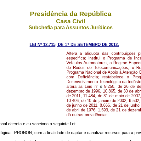
Presidência da República
Casa Civil
Subchefia para Assuntos Jurídicos
LEI Nº 12.715, DE 17 DE SETEMBRO DE 2012.
Altera a alíquota das contribuições 
especifica; institui o Programa de I
Veículos Automotores, o Regime Especi
de Redes de Telecomunicações, o Re
Programa Nacional de Apoio à Atenção 
com Deficiência; restabelece o Pr
Desenvolvimento Tecnológico da Indústri
altera as Leis nº
s
9.250, de 26 de d
dezembro de 1996, 10.865, de 30 de abr
de 2011, 11.484, de 31 de maio de 2007
10.406, de 10 de janeiro de 2002, 9.532
de junho de 2011, 8.666, de 21 de junho
de abril de 1976, 1.593, de 21 de dezem
dá outras providências.
nal decreta e eu sanciono a seguinte Lei:
ológica - PRONON, com a finalidade de captar e canalizar recursos para a p