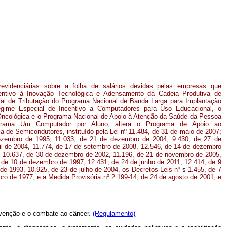
previdenciárias sobre a folha de salários devidas pelas empresas que
ncentivo à Inovação Tecnológica e Adensamento da Cadeia Produtiva de
al de Tributação do Programa Nacional de Banda Larga para Implantação
gime Especial de Incentivo a Computadores para Uso Educacional, o
Oncológica e o Programa Nacional de Apoio à Atenção da Saúde da Pessoa
ograma Um Computador por Aluno; altera o Programa de Apoio ao
a de Semicondutores, instituído pela Lei nº 11.484, de 31 de maio de 2007;
ezembro de 1995, 11.033, de 21 de dezembro de 2004, 9.430, de 27 de
il de 2004, 11.774, de 17 de setembro de 2008, 12.546, de 14 de dezembro
, 10.637, de 30 de dezembro de 2002, 11.196, de 21 de novembro de 2005,
, de 10 de dezembro de 1997, 12.431, de 24 de junho de 2011, 12.414, de 9
 de 1993, 10.925, de 23 de julho de 2004, os Decretos-Leis nº
s
1.455, de 7
bro de 1977, e a Medida Provisória nº 2.199-14, de 24 de agosto de 2001; e
revenção e o combate ao câncer.
(Regulamento)