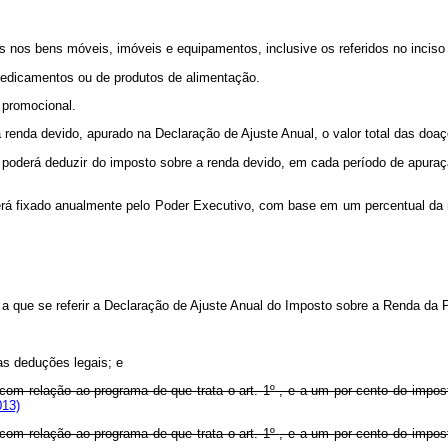
nos bens móveis, imóveis e equipamentos, inclusive os referidos no inciso I
 medicamentos ou de produtos de alimentação.
e promocional.
a renda devido, apurado na Declaração de Ajuste Anual, o valor total das doaç
l poderá deduzir do imposto sobre a renda devido, em cada período de apuraçã
erá fixado anualmente pelo Poder Executivo, com base em um percentual da r
 a que se referir a Declaração de Ajuste Anual do Imposto sobre a Renda da 
las deduções legais; e
com relação ao programa de que trata o art. 1º , e a um por cento do impost
013)
com relação ao programa de que trata o art. 1º
, e a um por cento do impos