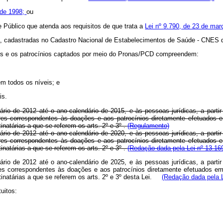
 de 1998;
ou
e Público que atenda aos requisitos de que trata a
Lei nº 9.790, de 23 de ma
cia, cadastradas no Cadastro Nacional de Estabelecimentos de Saúde - CNES 
ões e os patrocínios captados por meio do Pronas/PCD compreendem:
m todos os níveis; e
is.
ndário de 2012 até o ano-calendário de 2015, e às pessoas jurídicas, a part
es correspondentes às doações e aos patrocínios diretamente efetuados e
natárias a que se referem os arts. 2º e 3º .
(Regulamento)
ndário de 2012 até o ano-calendário de 2020, e às pessoas jurídicas, a part
es correspondentes às doações e aos patrocínios diretamente efetuados e
natárias a que se referem os arts. 2º e 3º .
(Redação dada pela Lei nº 13.16
ndário de 2012 até o ano-calendário de 2025, e às pessoas jurídicas, a part
s correspondentes às doações e aos patrocínios diretamente efetuados em 
tinatárias a que se referem os arts. 2º e 3º desta Lei.
(Redação dada pela L
uitos: