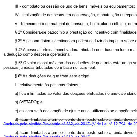
III - comodato ou cessão de uso de bens imóveis ou equipamentos;
IV - realização de despesas em conservação, manutenção ou reparos 
V - fornecimento de material de consumo, hospitalar ou clínico, de
§ 2º Considera-se patrocínio a prestação do incentivo com finalidad
§ 3º A pessoa física incentivadora poderá deduzir do imposto sobre 
§ 4º A pessoa jurídica incentivadora tributada com base no lucro rea
a dedução como despesa operacional.
§ 5º O valor global máximo das deduções de que trata este artigo s
pessoas jurídicas tributadas com base no lucro real.
§ 6º As deduções de que trata este artigo:
I - relativamente às pessoas físicas:
a) ficam limitadas ao valor das doações efetuadas no ano-calendário
b) (VETADO); e
c) aplicam-se à declaração de ajuste anual utilizando-se a opção pe
d) ficam limitadas a um por cento do imposto sobre a renda devido 
(Incluído pela Medida Provisória nº 582, de 2012)
(Vide Lei nº 12.794, de 2
e)
ficam limitadas a um por cento do imposto sobre a renda devido 