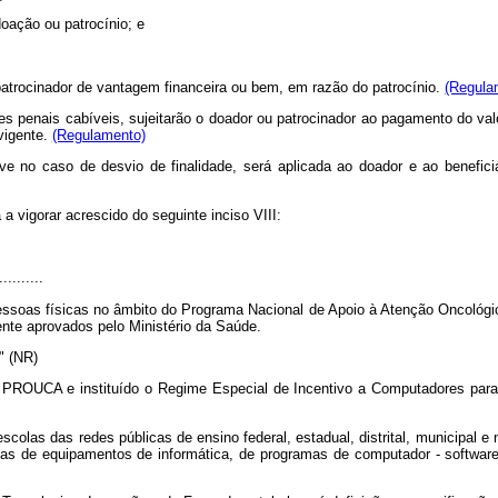
doação ou patrocínio; e
o patrocinador de vantagem financeira ou bem, em razão do patrocínio.
(Regula
ões penais cabíveis, sujeitarão o doador ou patrocinador ao pagamento do va
vigente.
(Regulamento)
ive no caso de desvio de finalidade, será aplicada ao doador e ao benefic
a vigorar acrescido do seguinte inciso VIII:
..........
pessoas físicas no âmbito do Programa Nacional de Apoio à Atenção Oncoló
e aprovados pelo Ministério da Saúde.
..." (NR)
- PROUCA e instituído o Regime Especial de Incentivo a Computadores pa
escolas das redes públicas de ensino federal, estadual, distrital, municipal 
uídas de equipamentos de informática, de programas de computador -
softwar