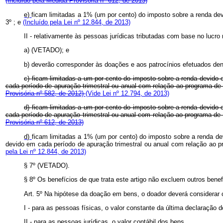
(Incluído pela Medida Provisória nº 612, de 2013)
e)
ficam limitadas a 1% (um por cento) do imposto sobre a renda dev
3º ; e
(Incluído pela Lei nº 12.844, de 2013)
II - relativamente às pessoas jurídicas tributadas com base no lucro 
a) (VETADO); e
b) deverão corresponder às doações e aos patrocínios efetuados dent
c) ficam limitadas a um por cento do imposto sobre a renda devido 
cada período de apuração trimestral ou anual com relação ao programa de q
Provisória nº 582, de 2012)
(Vide Lei nº 12.794, de 2013)
d)
ficam limitadas a um por cento do imposto sobre a renda devido 
cada período de apuração trimestral ou anual com relação ao programa de q
Provisória nº 612, de 2013)
d)
ficam limitadas a 1% (um por cento) do imposto sobre a renda de
devido em cada período de apuração trimestral ou anual com relação ao p
pela Lei nº 12.844, de 2013)
§ 7º (VETADO).
§ 8º Os benefícios de que trata este artigo não excluem outros bene
Art. 5º Na hipótese da doação em bens, o doador deverá considera
I - para as pessoas físicas, o valor constante da última declaração 
II - para as pessoas jurídicas, o valor contábil dos bens.