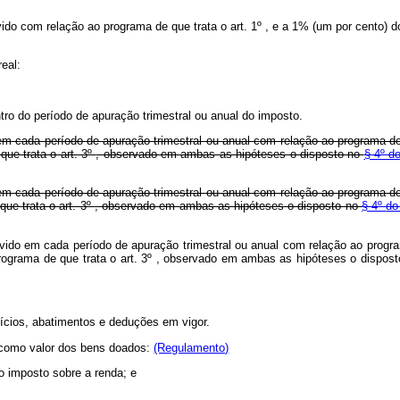
ido com relação ao programa de que trata o art. 1º , e a 1% (um por cento) d
real:
ro do período de apuração trimestral ou anual do imposto.
em cada período de apuração trimestral ou anual com relação ao programa de 
ue trata o art. 3º
, observado em ambas as hipóteses o disposto no
§ 4º d
em cada período de apuração trimestral ou anual com relação ao programa de 
ue trata o art. 3º
, observado em ambas as hipóteses o disposto no
§ 4º
do
vido em cada período de apuração trimestral ou anual com relação ao program
rograma de que trata o art. 3º , observado em ambas as hipóteses o dispos
fícios, abatimentos e deduções em vigor.
r como valor dos bens doados:
(Regulamento)
do imposto sobre a renda; e