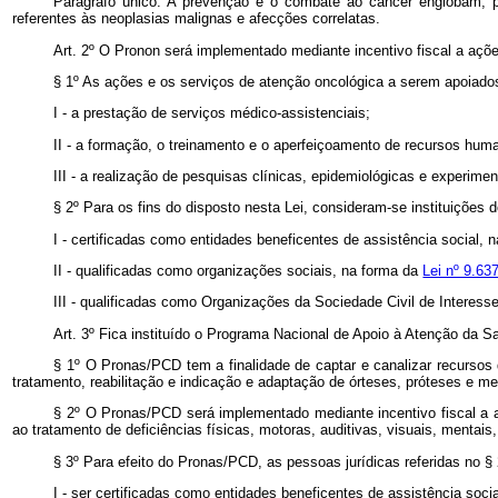
Parágrafo único. A prevenção e o combate ao câncer englobam, par
referentes às neoplasias malignas e afecções correlatas.
Art. 2º O Pronon será implementado mediante incentivo fiscal a açõ
§ 1º As ações e os serviços de atenção oncológica a serem apoia
I - a prestação de serviços médico-assistenciais;
II - a formação, o treinamento e o aperfeiçoamento de recursos hum
III - a realização de pesquisas clínicas, epidemiológicas e experimen
§ 2º Para os fins do disposto nesta Lei, consideram-se instituições 
I - certificadas como entidades beneficentes de assistência social, 
II - qualificadas como organizações sociais, na forma da
Lei nº 9.63
III - qualificadas como Organizações da Sociedade Civil de Interess
Art. 3º Fica instituído o Programa Nacional de Apoio à Atenção d
§ 1º O Pronas/PCD tem a finalidade de captar e canalizar recursos 
tratamento, reabilitação e indicação e adaptação de órteses, próteses e me
§ 2º O Pronas/PCD será implementado mediante incentivo fiscal a aç
ao tratamento de deficiências físicas, motoras, auditivas, visuais, mentais,
§ 3º Para efeito do Pronas/PCD, as pessoas jurídicas referidas no §
I - ser certificadas como entidades beneficentes de assistência soc