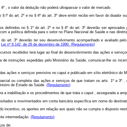
 4º , o valor da dedução não poderá ultrapassar o valor de mercado.
o no § lº do art. 2º e no § 4º do art. 3º deve emitir recibo em favor do doado
iços definidos no § 1º do art. 2º e no § 4º do art. 3º deverão ser aprovad
m a política definida para o setor no Plano Nacional de Saúde e nas diretri
4º do art. 3º deverão ter seu desenvolvimento acompanhado e avaliado pel
a
Lei nº 8.142, de 28 de dezembro de 1990.
(Regulamento)
recursos recebidos terá lugar ao final do desenvolvimento das ações e serviç
rma de instruções expedidas pelo Ministério da Saúde, comunicar-lhe os ince
 das ações e serviços previstos no
caput
e publicado em sítio eletrônico do 
ial ou completa das ações e serviços de que tratam os arts. 1º a 3º , o Mi
Ministro de Estado da Saúde.
(Regulamento)
ra a inabilitação e os procedimentos de que trata o
caput
, assegurada a ampl
epositados e movimentados em conta bancária específica em nome do destinat
o incentivo, os aportes em relação aos quais não se cumpra o disposto neste
nte intermediação.
(Regulamento)
ços de: