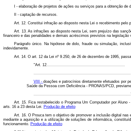
I - elaboração de projetos de ações ou serviços para a obtenção de 
II - captação de recursos.
Art. 12. Constitui infração ao disposto nesta Lei o recebimento pel
Art. 13. As infrações ao disposto nesta Lei, sem prejuízo das sanç
financeiro e das penalidades e demais acréscimos previstos na legislação 
Parágrafo único. Na hipótese de dolo, fraude ou simulação, inclus
indevidamente.
Art. 14. O art. 12 da Lei nº 9.250, de 26 de dezembro de 1995, passa 
"Art. 12...................................................................
...................................................................................
VIII -
doações e patrocínios diretamente efetuados por 
Saúde da Pessoa com Deficiência - PRONAS/PCD, previament
................................................................................
Art. 15. Fica restabelecido o Programa Um Computador por Aluno 
arts. 16 a 23 desta Lei.
Produção de efeito
Art. 16. O Prouca tem o objetivo de promover a inclusão digital nas 
mediante a aquisição e a utilização de soluções de informática, constit
funcionamento.
Produção de efeito