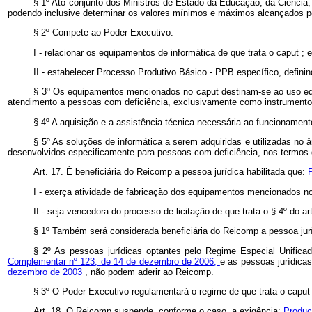
§ 1º Ato conjunto dos Ministros de Estado da Educação, da Ciência,
podendo inclusive determinar os valores mínimos e máximos alcançados p
§ 2º Compete ao Poder Executivo:
I - relacionar os equipamentos de informática de que trata o
caput
; 
II - estabelecer Processo Produtivo Básico - PPB específico, defin
§ 3º Os equipamentos mencionados no
caput
destinam-se ao uso edu
atendimento a pessoas com deficiência, exclusivamente como instrument
§ 4º A aquisição e a assistência técnica necessária ao funcioname
§ 5º As soluções de informática a serem adquiridas e utilizadas n
desenvolvidos especificamente para pessoas com deficiência, nos termos 
Art. 17. É beneficiária do Reicomp a pessoa jurídica habilitada que:
I - exerça atividade de fabricação dos equipamentos mencionados 
II - seja vencedora do processo de licitação de que trata o § 4º do art
§ 1º Também será considerada beneficiária do Reicomp a pessoa juríd
§ 2º As pessoas jurídicas optantes pelo Regime Especial Unific
Complementar nº 123, de 14 de dezembro de 2006,
e as pessoas jurídica
dezembro de 2003
, não podem aderir ao Reicomp.
§ 3º O Poder Executivo regulamentará o regime de que trata o
capu
Art. 18. O Reicomp suspende, conforme o caso, a exigência:
Produç