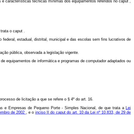
s e características técnicas mínimas dos equipamentos referidos no
caput
,
 trata o
caput
.
ederal, estadual, distrital, municipal e das escolas sem fins lucrativos de
tação pública, observada a legislação vigente.
mo de equipamentos de informática e programas de computador adaptados ou
ocesso de licitação a que se refere o § 4º do art. 16.
sas e Empresas de Pequeno Porte - Simples Nacional, de que trata a
Lei
ezembro de 2002
, e o
inciso II do
caput
do art. 10 da Lei nº 10.833, de 29 de