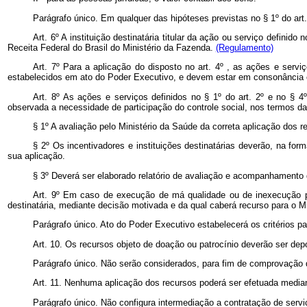
Parágrafo único. Em qualquer das hipóteses previstas no § 1º do art.
Art. 6º A instituição destinatária titular da ação ou serviço definid
Receita Federal do Brasil do Ministério da Fazenda.
(Regulamento)
Art. 7º Para a aplicação do disposto no art. 4º , as ações e serv
estabelecidos em ato do Poder Executivo, e devem estar em consonância co
Art. 8º As ações e serviços definidos no § 1º do art. 2º e no § 
observada a necessidade de participação do controle social, nos termos d
§ 1º A avaliação pelo Ministério da Saúde da correta aplicação dos 
§ 2º Os incentivadores e instituições destinatárias deverão, na fo
sua aplicação.
§ 3º Deverá ser elaborado relatório de avaliação e acompanhamento
Art. 9º Em caso de execução de má qualidade ou de inexecução parc
destinatária, mediante decisão motivada e da qual caberá recurso para o 
Parágrafo único. Ato do Poder Executivo estabelecerá os critérios pa
Art. 10. Os recursos objeto de doação ou patrocínio deverão ser d
Parágrafo único. Não serão considerados, para fim de comprovação d
Art. 11. Nenhuma aplicação dos recursos poderá ser efetuada media
Parágrafo único. Não configura intermediação a contratação de servi