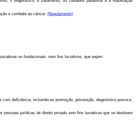
o, o diagnóstico, o tratamento, os cuidados paliativos e a reabilitação
venção e combate ao câncer.
(Regulamento)
sociativas ou fundacionais, sem fins lucrativos, que sejam:
a com deficiência, incluindo-se promoção, prevenção, diagnóstico precoce,
 pessoas jurídicas de direito privado sem fins lucrativos que se destinam