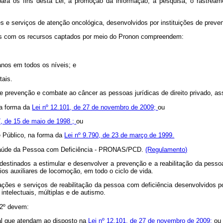
a os fins desta Lei, a promoção da informação, a pesquisa, o rastreament
es e serviços de atenção oncológica, desenvolvidos por instituições de pre
dos com os recursos captados por meio do Pronon compreendem:
anos em todos os níveis; e
tais.
de prevenção e combate ao câncer as pessoas jurídicas de direito privado, as
na forma da
Lei nº 12.101, de 27 de novembro de 2009;
ou
7, de 15 de maio de 1998 ;
ou
e Público, na forma da
Lei nº 9.790, de 23 de março de 1999.
a Saúde da Pessoa com Deficiência - PRONAS/PCD.
(Regulamento)
destinados a estimular e desenvolver a prevenção e a reabilitação da pesso
ios auxiliares de locomoção, em todo o ciclo de vida.
ões e serviços de reabilitação da pessoa com deficiência desenvolvidos por
 intelectuais, múltiplas e de autismo.
 2º devem:
ial que atendam ao disposto na
Lei nº 12.101, de 27 de novembro de 2009;
ou