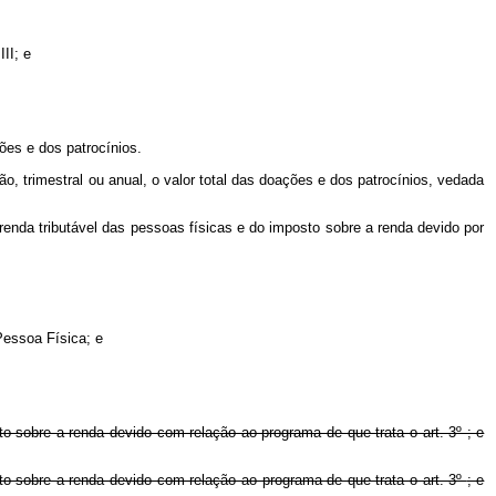
II; e
ões e dos patrocínios.
o, trimestral ou anual, o valor total das doações e dos patrocínios, vedada
enda tributável das pessoas físicas e do imposto sobre a renda devido por
Pessoa Física; e
o sobre a renda devido com relação ao programa de que trata o art. 3º ; e
to sobre a renda devido com relação ao programa de que trata o art. 3º
; e