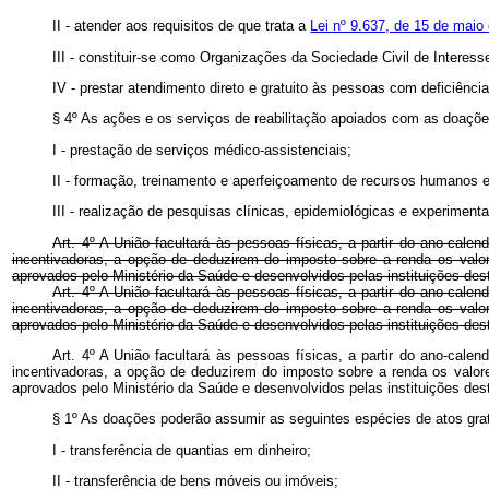
II - atender aos requisitos de que trata a
Lei nº 9.637, de 15 de maio
III - constituir-se como Organizações da Sociedade Civil de Interess
IV - prestar atendimento direto e gratuito às pessoas com deficiên
§ 4º As ações e os serviços de reabilitação apoiados com as doaç
I - prestação de serviços médico-assistenciais;
II - formação, treinamento e aperfeiçoamento de recursos humanos e
III - realização de pesquisas clínicas, epidemiológicas e experimenta
Art. 4º A União facultará às pessoas físicas, a partir do ano-cale
incentivadoras, a opção de deduzirem do imposto sobre a renda os valor
aprovados pelo Ministério da Saúde e desenvolvidos pelas instituições desti
Art. 4º A União facultará às pessoas físicas, a partir do ano-cale
incentivadoras, a opção de deduzirem do imposto sobre a renda os valor
aprovados pelo Ministério da Saúde e desenvolvidos pelas instituições desti
Art. 4º A União facultará às pessoas físicas, a partir do ano-cale
incentivadoras, a opção de deduzirem do imposto sobre a renda os valore
aprovados pelo Ministério da Saúde e desenvolvidos pelas instituições des
§ 1º As doações poderão assumir as seguintes espécies de atos grat
I - transferência de quantias em dinheiro;
II - transferência de bens móveis ou imóveis;