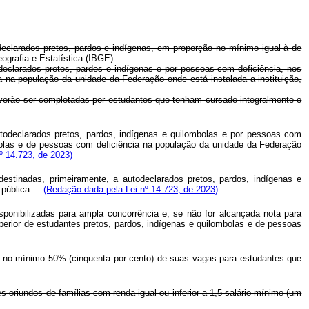
todeclarados pretos, pardos e indígenas, em proporção no mínimo igual à de
ografia e Estatística (IBGE).
todeclarados pretos, pardos e indígenas e por pessoas com deficiência, nos
a na população da unidade da Federação onde está instalada a instituição,
verão ser completadas por estudantes que tenham cursado integralmente o
 autodeclarados pretos, pardos, indígenas e quilombolas e por pessoas com
mbolas e de pessoas com deficiência na população da unidade da Federação
º 14.723, de 2023)
estinadas, primeiramente, a autodeclarados pretos, pardos, indígenas e
pública.
(Redação dada pela Lei nº 14.723, de 2023)
isponibilizadas para ampla concorrência e, se não for alcançada nota para
erior de estudantes pretos, pardos, indígenas e quilombolas e de pessoas
no, no mínimo 50% (cinquenta por cento) de suas vagas para estudantes que
s oriundos de famílias com renda igual ou inferior a 1,5 salário-mínimo (um