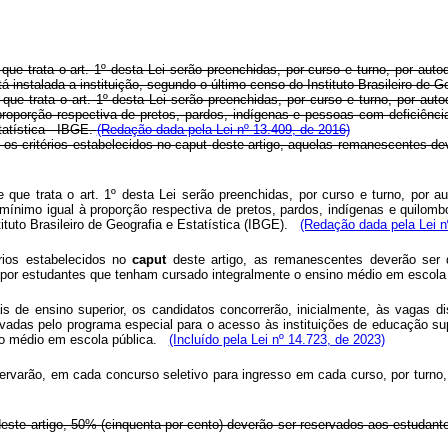
 que trata o art. 1º desta Lei serão preenchidas, por curso e turno, por au
instalada a instituição, segundo o último censo do Instituto Brasileiro de Ge
 que trata o art. 1º desta Lei serão preenchidas, por curso e turno, por au
roporção respectiva de pretos, pardos, indígenas e pessoas com deficiênci
tatística - IBGE.
(Redação dada pela Lei nº 13.409, de 2016)
os critérios estabelecidos no
caput
deste artigo, aquelas remanescentes de
de que trata o art. 1º desta Lei serão preenchidas, por curso e turno, por
o mínimo igual à proporção respectiva de pretos, pardos, indígenas e quilo
ituto Brasileiro de Geografia e Estatística (IBGE).
(Redação dada pela Lei n
rios estabelecidos no
caput
deste artigo, as remanescentes deverão ser d
 por estudantes que tenham cursado integralmente o ensino médio em escola 
is de ensino superior, os candidatos concorrerão, inicialmente, às vagas d
vadas pelo programa especial para o acesso às instituições de educação sup
o médio em escola pública.
(Incluído pela Lei nº 14.723, de 2023)
reservarão, em cada concurso seletivo para ingresso em cada curso, por tur
deste artigo, 50% (cinquenta por cento) deverão ser reservados aos estudante