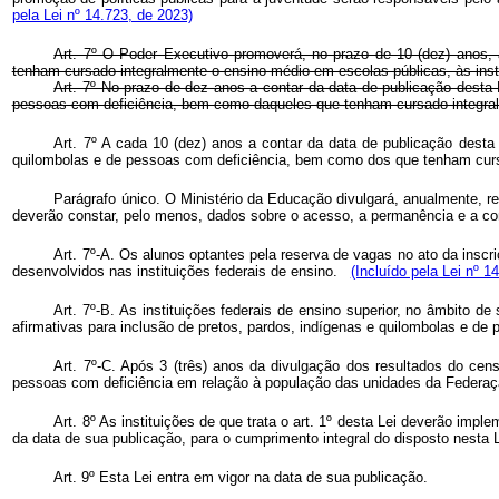
pela Lei nº 14.723, de 2023)
Art. 7º O Poder Executivo promoverá, no prazo de 10 (dez) anos, 
tenham cursado integralmente o ensino médio em escolas públicas, às inst
Art. 7º No prazo de dez anos a contar da data de publicação desta 
pessoas com deficiência, bem como daqueles que tenham cursado integra
Art. 7º A cada 10 (dez) anos a contar da data de publicação desta
quilombolas e de pessoas com deficiência, bem como dos que tenham cu
Parágrafo único. O Ministério da Educação divulgará, anualmente, re
deverão constar, pelo menos, dados sobre o acesso, a permanência e a conc
Art. 7º-A. Os alunos optantes pela reserva de vagas no ato da inscr
desenvolvidos nas instituições federais de ensino.
(Incluído pela Lei nº 1
Art. 7º-B. As instituições federais de ensino superior, no âmbito 
afirmativas para inclusão de pretos, pardos, indígenas e quilombolas e 
Art. 7º-C. Após 3 (três) anos da divulgação dos resultados do ce
pessoas com deficiência em relação à população das unidades da Federaç
Art. 8º As instituições de que trata o art. 1º desta Lei deverão impl
da data de sua publicação, para o cumprimento integral do disposto nesta L
Art. 9º Esta Lei entra em vigor na data de sua publicação.