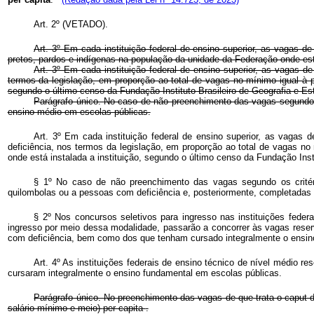
Art. 2º (VETADO).
Art. 3º Em cada instituição federal de ensino superior, as vagas de
pretos, pardos e indígenas na população da unidade da Federação onde está 
Art. 3º Em cada instituição federal de ensino superior, as vagas de
termos da legislação, em proporção ao total de vagas no mínimo igual à p
segundo o último censo da Fundação Instituto Brasileiro de Geografia e Es
Parágrafo único. No caso de não preenchimento das vagas segundo 
ensino médio em escolas públicas.
Art. 3º Em cada instituição federal de ensino superior, as vagas 
deficiência, nos termos da legislação, em proporção ao total de vagas n
onde está instalada a instituição, segundo o último censo da Fundação Inst
§ 1º No caso de não preenchimento das vagas segundo os crité
quilombolas ou a pessoas com deficiência e, posteriormente, completadas
§ 2º Nos concursos seletivos para ingresso nas instituições federa
ingresso por meio dessa modalidade, passarão a concorrer às vagas reser
com deficiência, bem como dos que tenham cursado integralmente o ensin
Art. 4º As instituições federais de ensino técnico de nível médio 
cursaram integralmente o ensino fundamental em escolas públicas.
Parágrafo único. No preenchimento das vagas de que trata o
caput
salário-mínimo e meio)
per capita
.