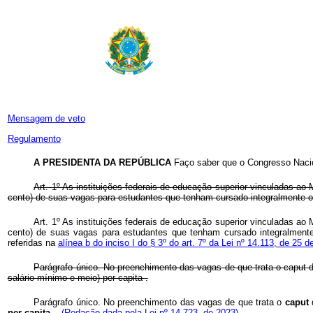
Mensagem de veto
Regulamento
A PRESIDENTA DA REPÚBLICA
Faço saber que o Congresso Nacio
Art. 1º As instituições federais de educação superior vinculadas a
cento) de suas vagas para estudantes que tenham cursado integralmente o
Art. 1º As instituições federais de educação superior vinculadas a
cento) de suas vagas para estudantes que tenham cursado integralmen
referidas na
alínea b do inciso I do § 3º do art. 7º da Lei nº 14.113, de 25
Parágrafo único. No preenchimento das vagas de que trata o
caput
salário-mínimo e meio)
per capita
.
Parágrafo único. No preenchimento das vagas de que trata o
caput
d
per capita
.
(Redação dada pela Lei nº 14.723, de 2023)