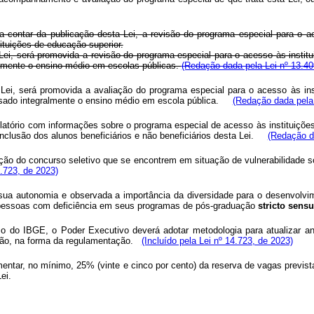
a contar da publicação desta Lei, a revisão do programa especial para o
ituições de educação superior.
Lei, será promovida a revisão do programa especial para o acesso às instit
lmente o ensino médio em escolas públicas.
(Redação dada pela Lei nº 13.40
 Lei, será promovida a avaliação do programa especial para o acesso às ins
rsado integralmente o ensino médio em escola pública.
(Redação dada pela 
latório com informações sobre o programa especial de acesso às instituições
lusão dos alunos beneficiários e não beneficiários desta Lei.
(Redação da
ição do concurso seletivo que se encontrem em situação de vulnerabilidade so
4.723, de 2023)
de sua autonomia e observada a importância da diversidade para o desenvolvi
de pessoas com deficiência em seus programas de pós-graduação
stricto sensu
nso do IBGE, o Poder Executivo deverá adotar metodologia para atualizar a
ão, na forma da regulamentação.
(Incluído pela Lei nº 14.723, de 2023)
ementar, no mínimo, 25% (vinte e cinco por cento) da reserva de vagas previst
ei.