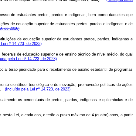
 acesso de estudantes pretos, pardos e indígenas, bem como daqueles que
uições de educação superior de estudantes pretos, pardos e indígenas e de
9, de 2016)
tituições de educação superior de estudantes pretos, pardos, indígenas e
Lei nº 14.723, de 2023)
 federais de educação superior e de ensino técnico de nível médio, do qual
da pela Lei nº 14.723, de 2023)
cial terão prioridade para o recebimento de auxílio estudantil de programas
mento científico, tecnológico e de inovação, promoverão políticas de ações
.
(Incluído pela Lei nº 14.723, de 2023)
nualmente os percentuais de pretos, pardos, indígenas e quilombolas e de
a nesta Lei, a cada ano, e terão o prazo máximo de 4 (quatro) anos, a partir