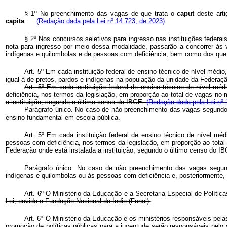
§ 1º No preenchimento das vagas de que trata o
caput
deste arti
capita
.
(Redação dada pela Lei nº 14.723, de 2023)
§ 2º Nos concursos seletivos para ingresso nas instituições federai
nota para ingresso por meio dessa modalidade, passarão a concorrer às 
indígenas e quilombolas e de pessoas com deficiência, bem como dos que 
Art. 5º Em cada instituição federal de ensino técnico de nível médio
igual à de pretos, pardos e indígenas na população da unidade da Federação 
Art. 5º Em cada instituição federal de ensino técnico de nível méd
deficiência, nos termos da legislação, em proporção ao total de vagas no
a instituição, segundo o último censo do IBGE.
(Redação dada pela Lei nº 
Parágrafo único. No caso de não preenchimento das vagas segundo 
ensino fundamental em escola pública.
Art. 5º Em cada instituição federal de ensino técnico de nível méd
pessoas com deficiência, nos termos da legislação, em proporção ao total
Federação onde está instalada a instituição, segundo o último censo do
Parágrafo único. No caso de não preenchimento das vagas segund
indígenas e quilombolas ou às pessoas com deficiência e, posteriormente
Art. 6º O Ministério da Educação e a Secretaria Especial de Polít
Lei, ouvida a Fundação Nacional do Índio (Funai).
Art. 6º O Ministério da Educação e os ministérios responsáveis pela
promoção de políticas públicas para a juventude serão responsáveis pel