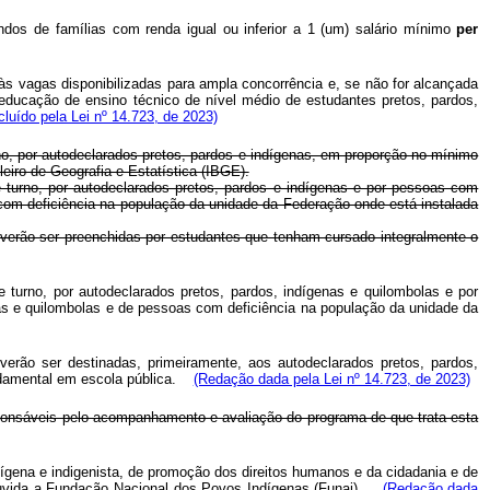
ndos de famílias com renda igual ou inferior a 1 (um) salário mínimo
per
 às vagas disponibilizadas para ampla concorrência e, se não for alcançada
educação de ensino técnico de nível médio de estudantes pretos, pardos,
cluído pela Lei nº 14.723, de 2023)
urno, por autodeclarados pretos, pardos e indígenas, em proporção no mínimo
leiro de Geografia e Estatística (IBGE).
 e turno, por autodeclarados pretos, pardos e indígenas e por pessoas com
 com deficiência na população da unidade da Federação onde está instalada
verão ser preenchidas por estudantes que tenham cursado integralmente o
e turno, por autodeclarados pretos, pardos, indígenas e quilombolas e por
nas e quilombolas e de pessoas com deficiência na população da unidade da
erão ser destinadas, primeiramente, aos autodeclarados pretos, pardos,
damental em escola pública.
(Redação dada pela Lei nº 14.723, de 2023)
esponsáveis pelo acompanhamento e avaliação do programa de que trata esta
dígena e indigenista, de promoção dos direitos humanos e da cidadania e de
, ouvida a Fundação Nacional dos Povos Indígenas (Funai).
(Redação dada