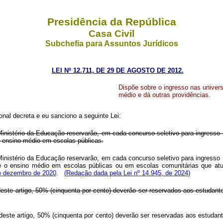
Presidência da República
Casa Civil
Subchefia para Assuntos Jurídicos
LEI Nº 12.711, DE 29 DE AGOSTO DE 2012.
Dispõe sobre o ingresso nas universi
médio e dá outras providências.
nal decreta e eu sanciono a seguinte Lei:
o Ministério da Educação reservarão, em cada concurso seletivo para ingress
 ensino médio em escolas públicas.
o Ministério da Educação reservarão, em cada concurso seletivo para ingress
te o ensino médio em escolas públicas ou em escolas comunitárias que a
 de dezembro de 2020
.
(Redação dada pela Lei nº 14.945, de 2024)
deste artigo, 50% (cinquenta por cento) deverão ser reservados aos estudante
este artigo, 50% (cinquenta por cento) deverão ser reservadas aos estudante