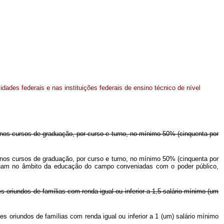
dades federais e nas instituições federais de ensino técnico de nível
o nos cursos de graduação, por curso e turno, no mínimo 50% (cinquenta por
o nos cursos de graduação, por curso e turno, no mínimo 50% (cinquenta por
tuam no âmbito da educação do campo conveniadas com o poder público,
s oriundos de famílias com renda igual ou inferior a 1,5 salário-mínimo (um
s oriundos de famílias com renda igual ou inferior a 1 (um) salário mínimo