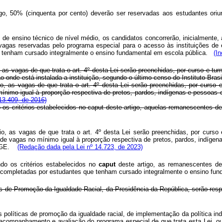
go, 50% (cinquenta por cento) deverão ser reservadas aos estudantes oriu
s de ensino técnico de nível médio, os candidatos concorrerão, inicialmente,
vagas reservadas pelo programa especial para o acesso às instituições de 
tenham cursado integralmente o ensino fundamental em escola pública.
(In
, as vagas de que trata o art. 4º desta Lei serão preenchidas, por curso e t
onde está instalada a instituição, segundo o último censo do Instituto Brasi
io, as vagas de que trata o art. 4º desta Lei serão preenchidas, por curso
 mínimo igual à proporção respectiva de pretos, pardos, indígenas e pessoas
13.409, de 2016)
os critérios estabelecidos no
caput
deste artigo, aquelas remanescentes de
io, as vagas de que trata o art. 4º desta Lei serão preenchidas, por curso 
 de vagas no mínimo igual à proporção respectiva de pretos, pardos, indíge
 IBGE.
(Redação dada pela Lei nº 14.723, de 2023)
o os critérios estabelecidos no
caput
deste artigo, as remanescentes dev
, completadas por estudantes que tenham cursado integralmente o ensino fun
icas de Promoção da Igualdade Racial, da Presidência da República, serão r
s políticas de promoção da igualdade racial, de implementação da política in
o acompanhamento e avaliação do programa especial de que trata esta Lei