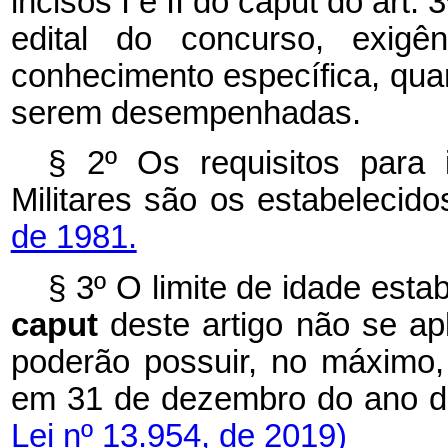
incisos I e II do
caput
do art. 
edital do concurso, exigê
conhecimento específica, qua
serem desempenhadas.
§ 2º Os requisitos para
Militares são os estabelecid
de 1981.
§ 3º O limite de idade estab
caput
deste artigo não se ap
poderão possuir, no máximo, 
em 31 de dezembro do ano
Lei nº 13.954, de 2019)