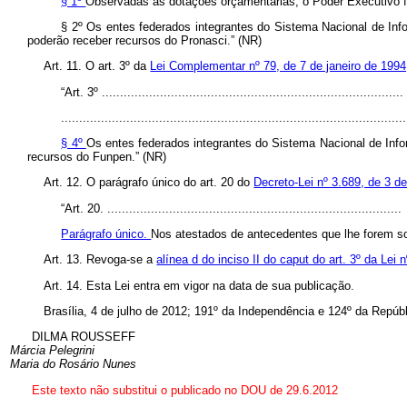
§ 1º
Observadas as dotações orçamentárias, o Poder Executivo fed
§ 2º Os entes federados integrantes do Sistema Nacional de In
poderão receber recursos do Pronasci.” (NR)
Art. 11. O art. 3º da
Lei Complementar nº 79, de 7 de janeiro de 199
“Art. 3º ...................................................................................
...............................................................................................
§ 4º
Os entes federados integrantes do Sistema Nacional de Inf
recursos do Funpen.” (NR)
Art. 12. O parágrafo único do art. 20 do
Decreto-Lei nº 3.689, de 3 d
“Art. 20. .................................................................................
Parágrafo único.
Nos atestados de antecedentes que lhe forem sol
Art. 13. Revoga-se a
alínea d do inciso II do caput do art. 3º da Lei
Art. 14. Esta Lei entra em vigor na data de sua publicação.
Brasília, 4 de julho de 2012; 191º da Independência e 124º da Repúbl
DILMA ROUSSEFF
Márcia Pelegrini
Maria do Rosário Nunes
Este texto não substitui o publicado no DOU de 29.6.2012