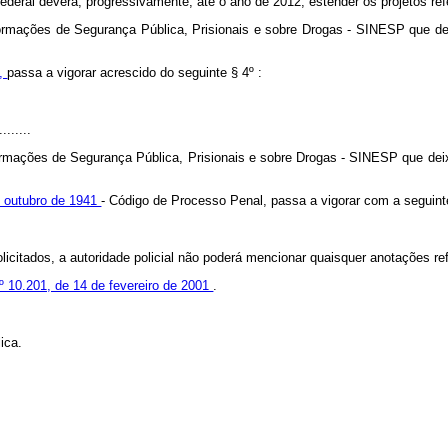
eral deverá, progressivamente, até o ano de 2012, estender os projetos refe
formações de Segurança Pública, Prisionais e sobre Drogas - SINESP que de
4,
passa a vigorar acrescido do seguinte § 4º :
........
ormações de Segurança Pública, Prisionais e sobre Drogas - SINESP que dei
e outubro de 1941
- Código de Processo Penal, passa a vigorar com a seguint
icitados, a autoridade policial não poderá mencionar quaisquer anotações ref
 nº 10.201, de 14 de fevereiro de 2001
.
ica.