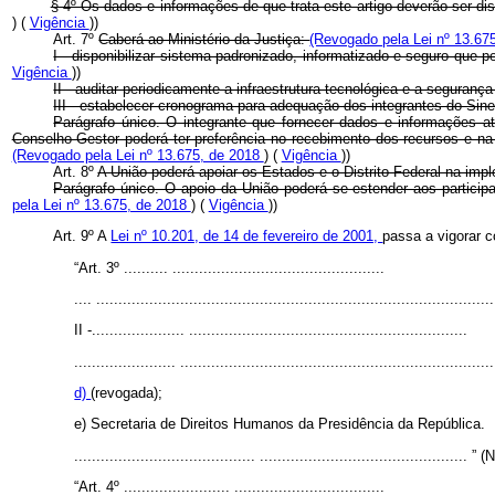
§ 4º Os dados e informações de que trata este artigo deverão ser d
) (
Vigência
))
Art. 7º
Caberá ao Ministério da Justiça:
(Revogado pela Lei nº 13.67
I - disponibilizar sistema padronizado, informatizado e seguro que 
Vigência
))
II - auditar periodicamente a infraestrutura tecnológica e a seguran
III - estabelecer cronograma para adequação dos integrantes do S
Parágrafo único. O integrante que fornecer dados e informações a
Conselho Gestor poderá ter preferência no recebimento dos recursos e na
(Revogado pela Lei nº 13.675, de 2018
) (
Vigência
))
Art. 8º
A União poderá apoiar os Estados e o Distrito Federal na im
Parágrafo único. O apoio da União poderá se estender aos particip
pela Lei nº 13.675, de 2018
) (
Vigência
))
Art. 9º A
Lei nº 10.201, de 14 de fevereiro de 2001,
passa a vigorar 
“Art. 3º .......... ................................................
.... ..........................................................................................
II -..................... ...............................................................
....................... .......................................................................
d)
(revogada);
e) Secretaria de Direitos Humanos da Presidência da República.
......................................... ............................................... ” 
“Art. 4º ........................ ..................................