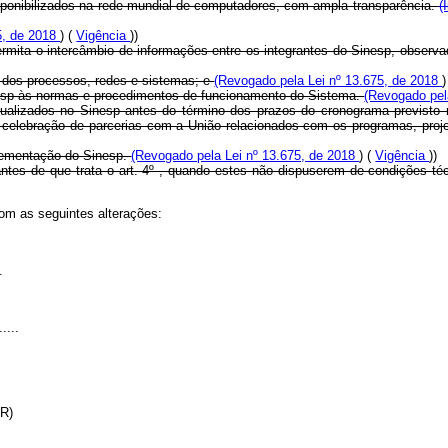
isponibilizados na rede mundial de computadores, com ampla transparência.
(
5, de 2018
) (
Vigência
))
permita o intercâmbio de informações entre os integrantes do Sinesp, observad
ça dos processos, redes e sistemas; e
(Revogado pela Lei nº 13.675, de 2018
)
inesp às normas e procedimentos de funcionamento do Sistema.
(Revogado pel
tualizados no Sinesp antes do término dos prazos do cronograma previsto 
 celebração de parcerias com a União relacionados com os programas, proje
plementação do Sinesp.
(Revogado pela Lei nº 13.675, de 2018
) (
Vigência
))
antes de que trata o art. 4º , quando estes não dispuserem de condições 
com as seguintes alterações:
.
.....
(NR)