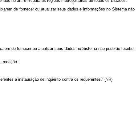
ridos no art. 8º-A para as regiões metropolitanas de todos os Estados.
ixarem de fornecer ou atualizar seus dados e informações no Sistema não
xarem de fornecer ou atualizar seus dados no Sistema não poderão receber
e redação:
erentes a instauração de inquérito contra os requerentes.” (NR)