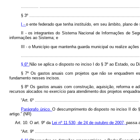
.............. ................................................................................
§ 3º
........................................................................................
I -
o ente federado que tenha instituído, em seu âmbito, plano de
II - os integrantes do Sistema Nacional de Informações de Se
informações ao Sistema; e
III - o Município que mantenha guarda municipal ou realize ações
...............................................................................................
§ 6º
Não se aplica o disposto no inciso I do § 3º ao Estado, ou D
§ 7º Os gastos anuais com projetos que não se enquadrem es
fundamento nesses incisos.
§ 8º Os gastos anuais com construção, aquisição, reforma e ad
recursos alocados no exercício para atendimento dos projetos enquadra
“Art. 6º ...................................................................................
Parágrafo único.
O descumprimento do disposto no inciso II do § 
artigo.” (NR)
Art. 10. O art. 9º da
Lei nº 11.530, de 24 de outubro de 2007,
passa a
“Art. 9º ...................................................................................