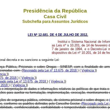
Presidência da República
Casa Civil
Subchefia para Assuntos Jurídicos
LEI Nº 12.681, DE 4 DE JULHO DE 2012.
Institui o Sistema Nacional de Info
as Leis nº
s
10.201, de 14 de fevereiro 
7 de janeiro de 1994, e o Decreto-Lei 
dispositivo da Lei nº 10.201, de 14 de fe
nal decreta e eu sanciono a seguinte Lei:
ça Pública, Prisionais e sobre Drogas - SINESP, com a finalidade de armaz
acionadas com:
(Revogado pela Lei nº 13.675, de 2018
) (
Vigência
))
ência
))
675, de 2018
) (
Vigência
))
gado pela Lei nº 13.675, de 2018
) (
Vigência
))
e 2018
) (
Vigência
))
o e interpretação de dados e informações relativos às políticas de que trata o 
rmações para auxiliar na formulação, implementação, execução, monitoramento 
ções de segurança pública, criminais, do sistema prisional e sobre drogas; e
ões, conforme os padrões definidos pelo Conselho Gestor.
(Revogado pela Lei
ibilidade, confidencialidade, confiabilidade e tempestividade estabelecidos