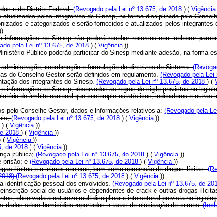
os e do Distrito Federal.
(Revogado pela Lei nº 13.675, de 2018
) (
Vigênci
e atualizados pelos integrantes do Sinesp, na forma disciplinada pelo Consel
onizados e categorizados e serão fornecidos e atualizados pelos integrantes 
))
s e informações no Sinesp não poderá receber recursos nem celebrar parce
ado pela Lei nº 13.675, de 2018
) (
Vigência
))
Ministério Público poderão participar do Sinesp mediante adesão, na forma e
administração, coordenação e formulação de diretrizes do Sistema.
(Revogad
ias do Conselho Gestor serão definidos em regulamento.
(Revogado pela Lei
ntação dos integrantes do Sinesp.
(Revogado pela Lei nº 13.675, de 2018
) (
e informações do Sinesp, observadas as regras de sigilo previstas na legisl
elatório de âmbito nacional que contemple estatísticas, indicadores e outra
os pelo Conselho Gestor, dados e informações relativos a:
(Revogado pela Le
ais;
(Revogado pela Lei nº 13.675, de 2018
) (
Vigência
))
8
) (
Vigência
))
 de 2018
) (
Vigência
))
) (
Vigência
))
5, de 2018
) (
Vigência
))
ança pública;
(Revogado pela Lei nº 13.675, de 2018
) (
Vigência
))
 prisão; e
(Revogado pela Lei nº 13.675, de 2018
) (
Vigência
))
rogas ilícitas e a crimes conexos, bem como apreensão de drogas ilícitas.
(Re
 2018)
(Revogado pela Lei nº 13.675, de 2018
) (
Vigência
))
a identificação pessoal dos envolvidos.
(Revogado pela Lei nº 13.675, de 2
reinserção social de usuários e dependentes de
crack
e outras drogas ilíci
ntes, observada a natureza multidisciplinar e intersetorial prevista na legisla
s dados sobre homicídios reportados e taxas de elucidação de crimes.
(Inc