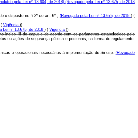
Incluído pela Lei nº 13.604, de 2018)
(Revogado pela Lei nº 13.675, de 2018
o o disposto no § 2º do art. 6º ;
(Revogado pela Lei nº 13.675, de 2018
) (
 (
Vigência
))
a Lei nº 13.675, de 2018
) (
Vigência
))
no inciso III do
caput
e de acordo com os parâmetros estabelecidos pelo
tos ou ações de segurança pública e prisionais, na forma do regulamento.
técnicas e operacionais necessárias à implementação do Sinesp.
(Revogado