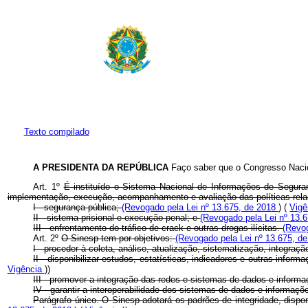
Texto compilado
A PRESIDENTA DA REPÚBLICA
Faço saber que o Congresso Nacio
Art. 1º
É instituído o Sistema Nacional de Informações de Seguran
implementação, execução, acompanhamento e avaliação das políticas rel
I - segurança pública;
(Revogado pela Lei nº 13.675, de 2018
) (
Vig
II - sistema prisional e execução penal; e
(Revogado pela Lei nº 13.
III - enfrentamento do tráfico de
crack
e outras drogas ilícitas.
(Revo
Art. 2º
O Sinesp tem por objetivos:
(Revogado pela Lei nº 13.675, d
I - proceder à coleta, análise, atualização, sistematização, integraçã
II - disponibilizar estudos, estatísticas, indicadores e outras info
Vigência
))
III - promover a integração das redes e sistemas de dados e informa
IV - garantir a interoperabilidade dos sistemas de dados e informaç
Parágrafo único. O Sinesp adotará os padrões de integridade, dispon