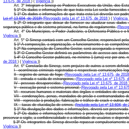
13.675, de 2018
) (
Vigência
))
Art. 3º
Integram o Sinesp os Poderes Executivos da União, dos Estad
§ 1º Os dados e informações de que trata esta Lei serão fornecidos 
§ 1º Os dados e informações de que trata esta Lei deverão ser padr
Lei nº 13.604, de 2018)
(Revogado pela Lei nº 13.675, de 2018
) (
Vigência
§ 2º O integrante que deixar de fornecer ou atualizar seus dado
segurança pública e do sistema prisional, na forma do regulamento.
(Revog
Art. 4º
Os Municípios, o Poder Judiciário, a Defensoria Pública e o 
Vigência
))
Art. 5º
O Sinesp contará com um Conselho Gestor, responsável pela 
§ 1º A composição, a organização, o funcionamento e as competênc
§ 2º Na composição do Conselho Gestor, será assegurada a represe
§ 3º O Conselho Gestor definirá os parâmetros de acesso aos dados 
§ 4º O Conselho Gestor publicará, no mínimo 1 (uma) vez por ano, r
de 2018
) (
Vigência
))
Art. 6º
Constarão do Sinesp, sem prejuízo de outros a serem definid
I - ocorrências criminais registradas e respectivas comunicações leg
II - registro de armas de fogo;
(Revogado pela Lei nº 13.675, de 201
III - entrada e saída de estrangeiros;
(Revogado pela Lei nº 13.675,
IV - pessoas desaparecidas;
(Revogado pela Lei nº 13.675, de 2018
V - execução penal e sistema prisional;
(Revogado pela Lei nº 13.67
VI - recursos humanos e materiais dos órgãos e entidades de segur
VII - condenações, penas, mandados de prisão e contramandados de
VIII - repressão à produção, fabricação e tráfico de
crack
e outras d
IX – taxas de elucidação de crimes.
(Incluído pela Lei nº 13.604, de
§ 1º Na divulgação dos dados e informações, deverá ser preservada 
§ 2º Os dados e informações referentes à prevenção, tratamento e 
preservar o sigilo, a confidencialidade e a identidade de usuários e depende
§ 3º Os integrantes do Sinesp deverão repassar compulsoriamente o
Vigência
))