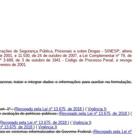
rmações de Segurança Pública, Prisionais e sobre Drogas - SINESP; altera
de 2001, e 11.530, de 24 de outubro de 2007, a Lei Complementar nº 79, de
nº 3.689, de 3 de outubro de 1941 - Código de Processo Penal; e revoga
vereiro de 2001.
enar, tratar e integrar dados e informações para auxiliar na formulação,
art. 1º ;
(Revogado pela Lei nº 13.675, de 2018
) (
Vigência
))
e avaliação de políticas públicas;
(Revogado pela Lei nº 13.675, de 2018
) (
(Revogado pela Lei nº 13.675, de 2018
) (
Vigência
))
 nº 13.675, de 2018
) (
Vigência
))
 para os sistemas informatizados do Governo Federal.
(Revogado pela Lei nº