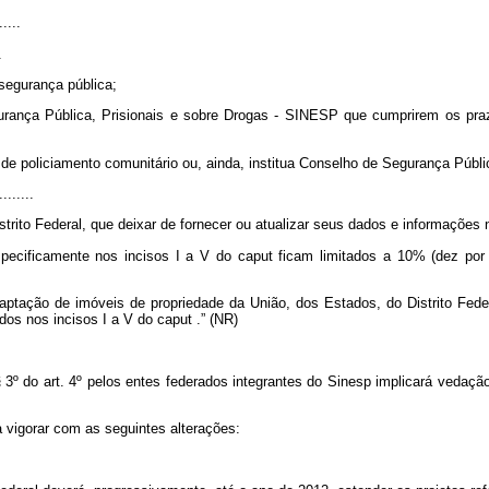
.....
.
 segurança pública;
gurança Pública, Prisionais e sobre Drogas - SINESP que cumprirem os pra
 de policiamento comunitário ou, ainda, institua Conselho de Segurança Públic
........
istrito Federal, que deixar de fornecer ou atualizar seus dados e informações
pecificamente nos incisos I a V do
caput
ficam limitados a 10% (dez por
aptação de imóveis de propriedade da União, dos Estados, do Distrito Fede
dos nos incisos I a V do
caput
.”
(NR)
3º do art. 4º pelos entes federados integrantes do Sinesp implicará vedação
 vigorar com as seguintes alterações: