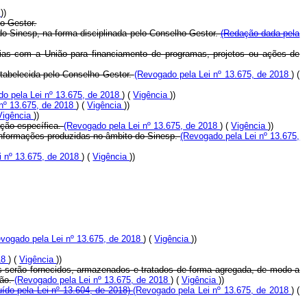
a
))
ho Gestor.
do Sinesp, na forma disciplinada pelo Conselho Gestor.
(Redação dada pela
rias com a União para financiamento de programas, projetos ou ações de
stabelecida pelo Conselho Gestor.
(Revogado pela Lei nº 13.675, de 2018
) (
o pela Lei nº 13.675, de 2018
) (
Vigência
))
 nº 13.675, de 2018
) (
Vigência
))
Vigência
))
ação específica.
(Revogado pela Lei nº 13.675, de 2018
) (
Vigência
))
s informações produzidas no âmbito do Sinesp.
(Revogado pela Lei nº 13.675,
i nº 13.675, de 2018
) (
Vigência
))
vogado pela Lei nº 13.675, de 2018
) (
Vigência
))
018
) (
Vigência
))
tas serão fornecidos, armazenados e tratados de forma agregada, de modo a
ção.
(Revogado pela Lei nº 13.675, de 2018
) (
Vigência
))
luído pela Lei nº 13.604, de 2018)
(Revogado pela Lei nº 13.675, de 2018
) (