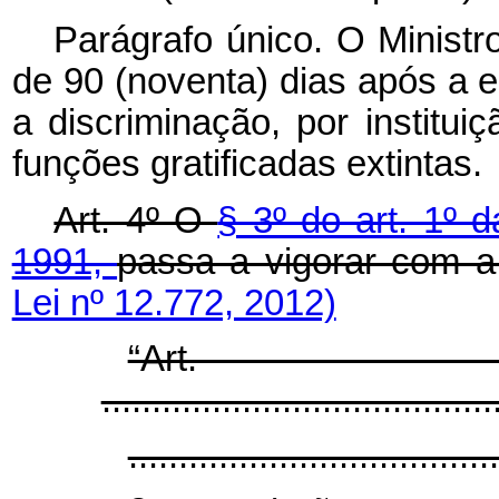
Parágrafo único. O Minist
de 90 (noventa) dias após a e
a discriminação, por institui
funções gratificadas extintas.
Art. 4º O
§ 3º do art. 1º 
1991,
passa a vigorar com a
Lei nº 12.772, 2012)
“Ar
.......................................
.....................................