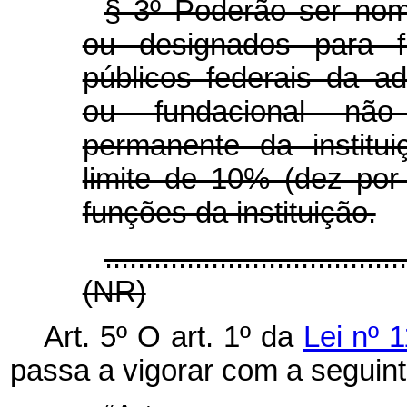
§ 3º Poderão ser nom
ou designados para fu
públicos federais da ad
ou fundacional não
permanente da institu
limite de 10% (dez por
funções da instituição.
....................................
(NR)
Art. 5º O art. 1º da
Lei nº 
passa a vigorar com a seguin