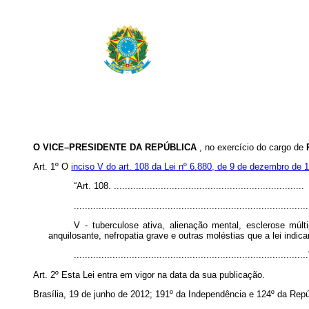
O VICE–PRESIDENTE DA REPÚBLICA
,
no exercício do cargo de
Art. 1º O
inciso V do art. 108 da Lei nº 6.880, de 9 de dezembro de 
“Art. 108. .....................................................................
.....................................................................................
V - tuberculose ativa, alienação mental, esclerose múltip
anquilosante, nefropatia grave e outras moléstias que a lei indi
..................................................................................
Art. 2º Esta Lei entra em vigor na data da sua publicação.
Brasília, 19 de junho de 2012; 191º da Independência e 124º da Repú