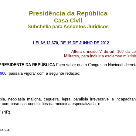
Presidência da República
Casa Civil
Subchefia para Assuntos Jurídicos
LEI Nº 12.670, DE 19 DE JUNHO DE 2012.
Altera o inciso V do art. 108 da L
Militares, para incluir a esclerose múltip
PRESIDENTE DA REPÚBLICA
Faço saber que o Congresso Nacional decreta
1980,
passa a vigorar com a seguinte redação:
........
la, neoplasia maligna, cegueira, lepra, paralisia irreversível e incapacita
car com base nas conclusões da medicina especializada; e
...” (NR)
blica.