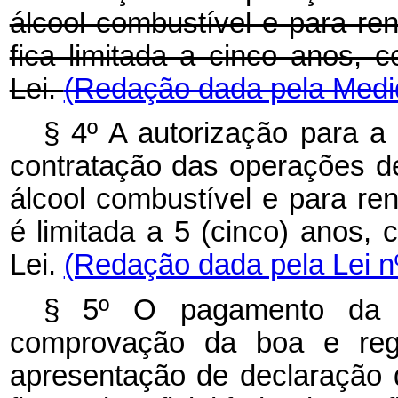
álcool combustível e para re
fica limitada a cinco anos, c
Lei.
(Redação dada pela Medid
§ 4º A autorização para 
contratação das operações d
álcool combustível e para re
é limitada a 5 (cinco) anos, 
Lei.
(Redação dada pela Lei n
§ 5º O pagamento da eq
comprovação da boa e regu
apresentação de declaração d