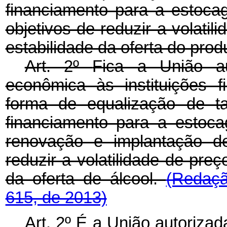
financiamento para a estoca
objetivos de reduzir a volatil
estabilidade da oferta do prod
Art. 2º
Fica a União a
econômica às instituições fi
forma de equalização de t
financiamento para a estoc
renovação e implantação de
reduzir a volatilidade de preç
da oferta de álcool.
(Redaçã
615, de 2013)
Art. 2º É a União autoriz