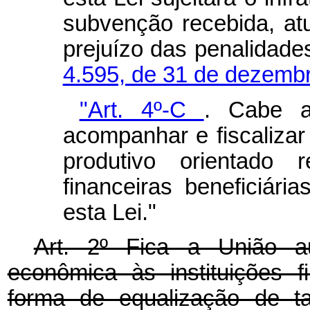
subvenção recebida, at
prejuízo das penalidade
4.595, de 31 de dezemb
"Art. 4º-C
.
Cabe a
acompanhar e fiscalizar
produtivo orientado r
financeiras beneficiár
esta Lei."
Art. 2º Fica a União a
econômica às instituições fi
forma de equalização de t