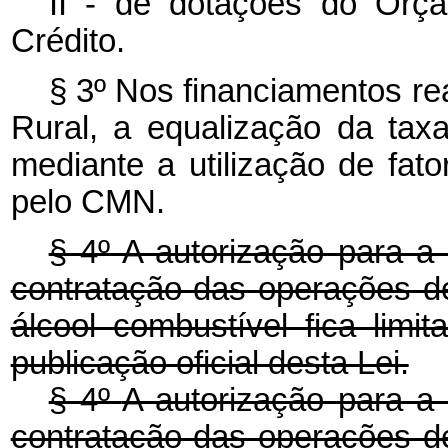
II - de dotações do Orç
Crédito.
§ 3º Nos financiamentos r
Rural, a equalização da ta
mediante a utilização de fat
pelo CMN.
§ 4º A autorização para 
contratação das operações d
álcool combustível fica limi
publicação oficial desta Lei.
§ 4º
A autorização para a
contratação das operações d