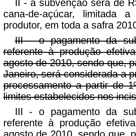
II - a subvenção será de R
cana-de-açúcar, limitada a
produtor, em toda a safra 201
III - o pagamento da su
referente à produção efetiv
agosto de 2010, sendo que, p
Janeiro, será considerada a 
processamento a partir de 
limites estabelecidos nos incis
III - o pagamento da su
referente à produção efetiv
agosto de 2010, sendo que, 