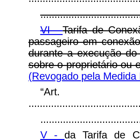
...................................
VI -
Tarifa de Conex
passageiro em conexão
durante a execução do c
sobre o proprietário ou
(Revogado pela Medida P
“Ar
.......................................
...................................
V -
da Tarifa de C