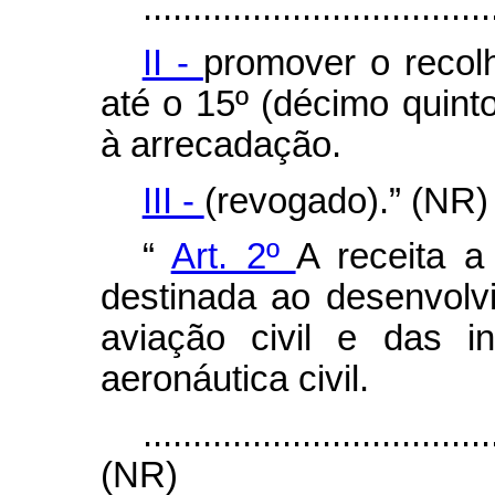
...................................
II -
promover o recol
até o 15º (décimo quint
à arrecadação.
III -
(revogado).” (NR)
“
Art. 2º
A receita a
destinada ao desenvolv
aviação civil e das in
aeronáutica civil.
...................................
(NR)