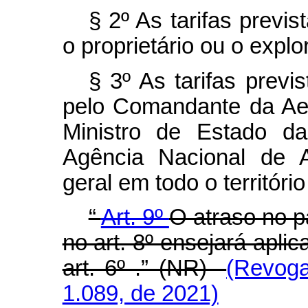
§ 2º As tarifas previs
o proprietário ou o expl
§ 3º As tarifas previ
pelo Comandante da Ae
Ministro de Estado d
Agência Nacional de A
geral em todo o territóri
“
Art. 9º
O atraso no p
no art. 8º ensejará apli
art. 6º .” (NR)
(Revoga
1.089, de 2021)