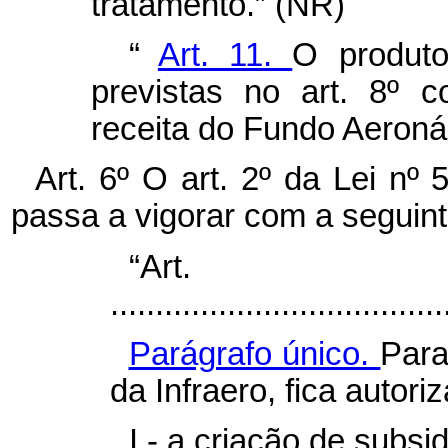
tratamento.” (NR)
“
Art. 11.
O produto
previstas no art. 8º co
receita do Fundo Aeroná
Art. 6º O art. 2º da Lei n
passa a vigorar com a seguin
“Ar
.....................................
Parágrafo único.
Para
da Infraero, fica autori
I - a criação de subsid