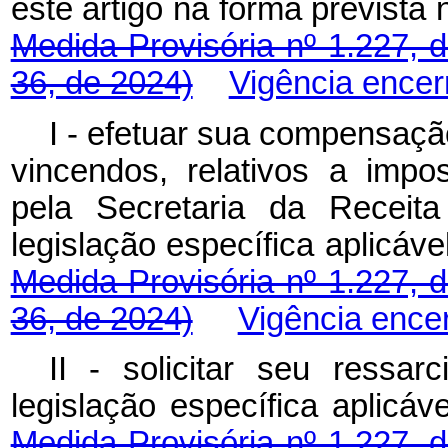
este artigo na forma prevista
Medida Provisória nº 1.227, 
36, de 2024)
Vigência encer
I - efetuar sua compensaçã
vincendos, relativos a impo
pela Secretaria da Receita
legislação específica aplic
Medida Provisória nº 1.227, 
36, de 2024)
Vigência ence
II - solicitar seu ressa
legislação específica apl
Medida Provisória nº 1.227, 