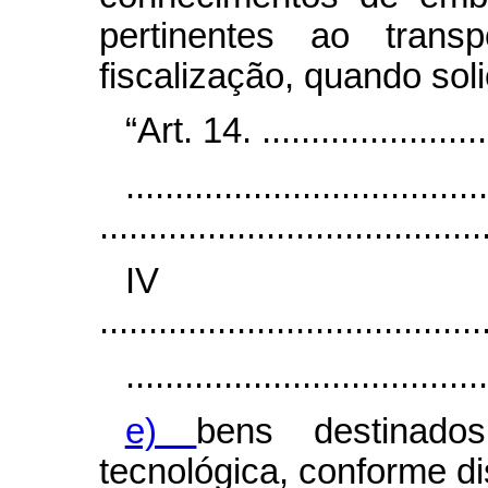
pertinentes ao trans
fiscalização, quando sol
“Art. 14. .........................
.....................................
.......................................
I
.......................................
.....................................
e)
bens destinado
tecnológica, conforme di