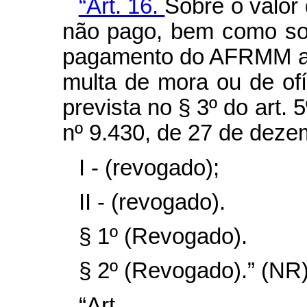
“Art. 16.
Sobre o valo
não pago, bem como sob
pagamento do AFRMM a m
multa de mora ou de ofí
prevista no § 3º do art. 
nº 9.430, de 27 de deze
I - (revogado);
II - (revogado).
§ 1º (Revogado).
§ 2º (Revogado).” (NR
“Ar