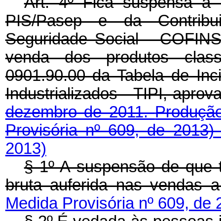
Art. 4º Fica suspensa a 
PIS/Pasep e da Contribu
Seguridade Social - COFINS
venda dos produtos class
0901.90.00 da Tabela de Inc
Industrializados - TIPI, apro
dezembro de 2011.
Produção
Provisória nº 609, de 2013
2013)
§ 1º A suspensão de que 
bruta auferida nas vendas a
Medida Provisória nº 609, de 