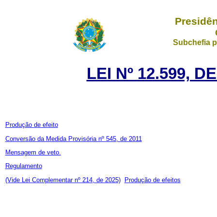
Presidên
Subchefia p
LEI Nº 12.599, 
Produção de efeito
Conversão da Medida Provisória nº 545, de 2011
Mensagem de veto.
Regulamento
(Vide Lei Complementar nº 214, de 2025)
Produção de efeitos