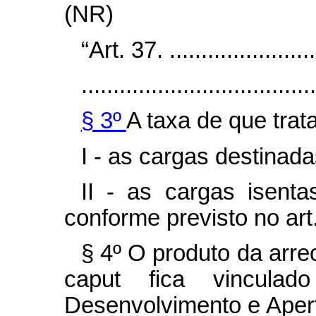
(NR)
“Art. 37. .........................
.....................................
§ 3º
A taxa de que trat
I - as cargas destinada
II - as cargas isen
conforme previsto no art
§ 4º O produto da arre
caput
fica vincula
Desenvolvimento e Aper