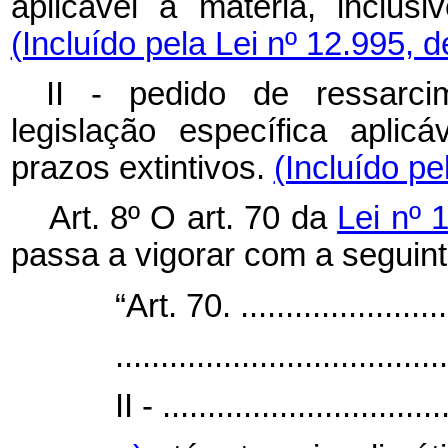
aplicável à matéria, inclus
(Incluído pela Lei nº 12.995, 
II - pedido de ressarci
legislação específica aplic
prazos extintivos.
(Incluído pe
Art. 8º O art. 70 da
Lei nº 
passa a vigorar com a seguin
“Art. 70. .........................
.....................................
II - ...............................