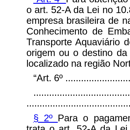
o art. 52-A da Lei no 10
empresa brasileira de 
Conhecimento de Emba
Transporte Aquaviário
origem ou o destino da 
localizado na região Nor
“Art. 6º ..........................
.....................................
.......................................
§ 2º
Para o pagamen
trata o art. 52-A da Le