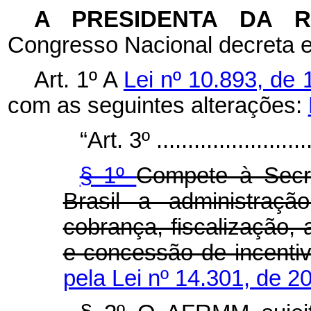
A PRESIDENTA DA 
Congresso Nacional decreta e
Art. 1º
A
Lei nº 10.893, de 
com as seguintes alterações:
“Art. 3º ..........................
§ 1º
Compete à Secre
Brasil a administraçã
cobrança, fiscalização, a
e concessão de incent
pela Lei nº 14.301, de 2