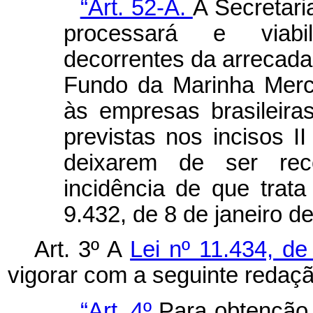
“Art. 52-A.
A Secretari
processará e viabil
decorrentes da arreca
Fundo da Marinha Merc
às empresas brasileir
previstas nos incisos II
deixarem de ser re
incidência de que trat
9.432, de 8 de janeiro d
Art. 3º A
Lei nº 11.434, d
vigorar com a seguinte redaç
“Art. 4º
Para obtenção 