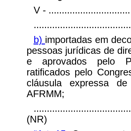
V - ................................
.....................................
b)
importadas em decor
pessoas jurídicas de dir
e aprovados pelo P
ratificados pelo Congr
cláusula expressa d
AFRMM;
....................................
(NR)