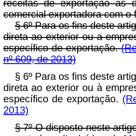
receitas de exportação as 
comercial exportadora com o f
§ 6º
Para os fins deste art
direta ao exterior ou a empr
específico de exportação.
(Re
nº 609, de 2013)
§ 6º Para os fins deste art
direta ao exterior ou à empr
específico de exportação.
(R
2013)
§ 7º
O disposto neste artig