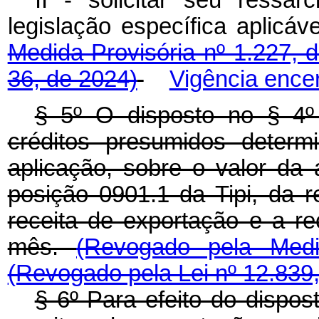
II - solicitar seu ressa
legislação específica apl
Medida Provisória nº 1.227, 
36, de 2024)
Vigência ence
§ 5º O disposto no § 4º
créditos presumidos deter
aplicação, sobre o valor da 
posição 0901.1 da Tipi, da r
receita de exportação e a re
mês.
(Revogado pela Medi
(Revogado pela Lei nº 12.839
§ 6º Para efeito do dispo