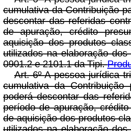
cumulativa da Contribuição p
descontar das referidas cont
de apuração, crédito presu
aquisição dos produtos clas
utilizados na elaboração dos
0901.2 e 2101.1 da Tipi.
Produ
Art. 6º
A pessoa jurídica t
cumulativa da Contribuiçã
poderá descontar das referi
período de apuração, crédito
de aquisição dos produtos cla
utilizados na elaboração dos