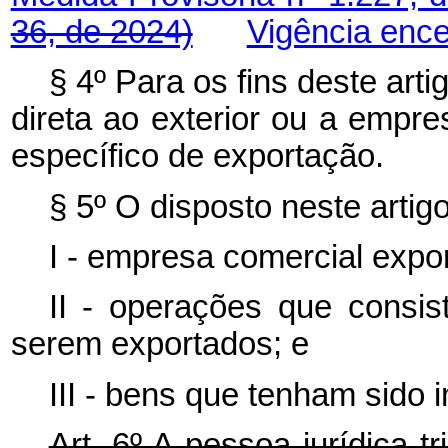
36, de 2024)
Vigência enc
§ 4º Para os fins deste art
direta ao exterior ou a empr
específico de exportação.
§ 5º O disposto neste artigo
I - empresa comercial expo
II - operações que cons
serem exportados; e
III - bens que tenham sido 
Art. 6º A pessoa jurídica 