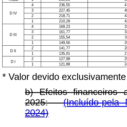
4
236,55
4
3
227,45
4
D IV
2
218,71
4
1
210,29
4
4
168,23
3
3
161,77
3
D III
2
155,54
3
1
149,56
2
2
141,77
2
D II
1
135,01
2
2
127,98
2
D I
1
121,88
2
* Valor devido exclusivament
b) Efeitos financeiros
2025:
(Incluído pela 
2024)