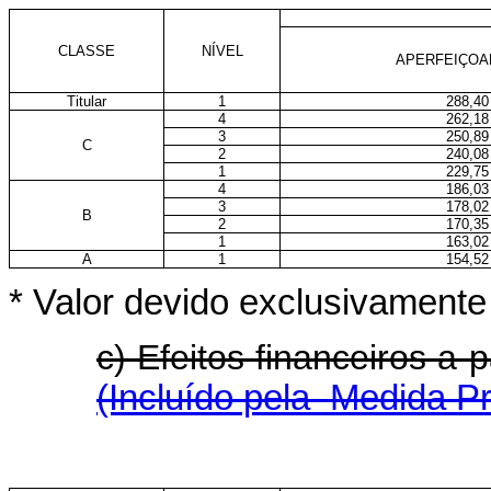
CLASSE
NÍVEL
APERFEIÇO
Titular
1
288,40
4
262,18
3
250,89
C
2
240,08
1
229,75
4
186,03
3
178,02
B
2
170,35
1
163,02
A
1
154,52
* Valor devido exclusivament
c) Efeitos financeiros a
(Incluído pela Medida Pr