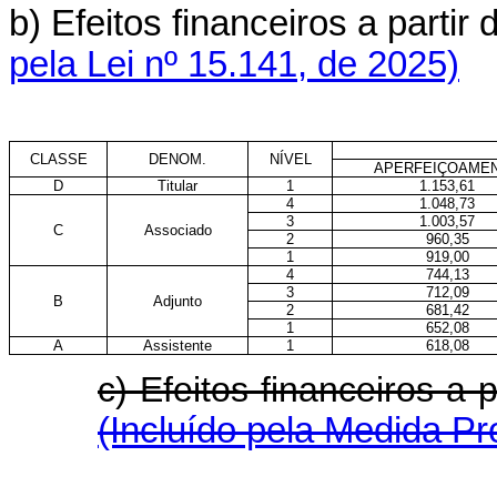
b) Efeitos financeiros a part
pela Lei nº 15.141, de 2025)
CLASSE
DENOM.
NÍVEL
APERFEIÇOAME
D
Titular
1
1.153,61
4
1.048,73
3
1.003,57
C
Associado
2
960,35
1
919,00
4
744,13
3
712,09
B
Adjunto
2
681,42
1
652,08
A
Assistente
1
618,08
c) Efeitos financeiros a
(Incluído pela Medida Pr