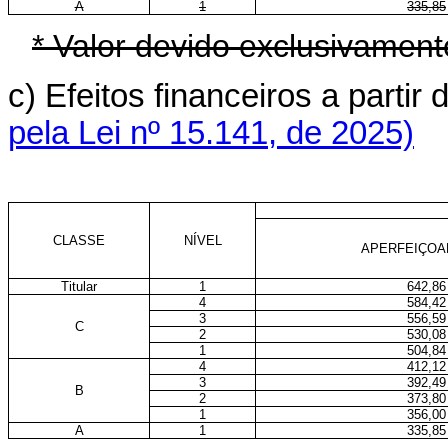
A
1
335,85
* Valor devido exclusivamen
c) Efeitos financeiros a parti
pela Lei nº 15.141, de 2025)
CLASSE
NÍVEL
APERFEIÇO
Titular
1
642,86
4
584,42
3
556,59
C
2
530,08
1
504,84
4
412,12
3
392,49
B
2
373,80
1
356,00
A
1
335,85