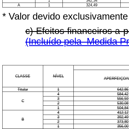
1
342,34
A
1
324,49
* Valor devido exclusivament
c) Efeitos financeiros a
(Incluído pela Medida Pr
CLASSE
NÍVEL
APERFEIÇO
Titular
1
642,86
4
584,42
3
556,59
C
2
530,08
1
504,84
4
412,12
3
392,49
B
2
373,80
1
356,00