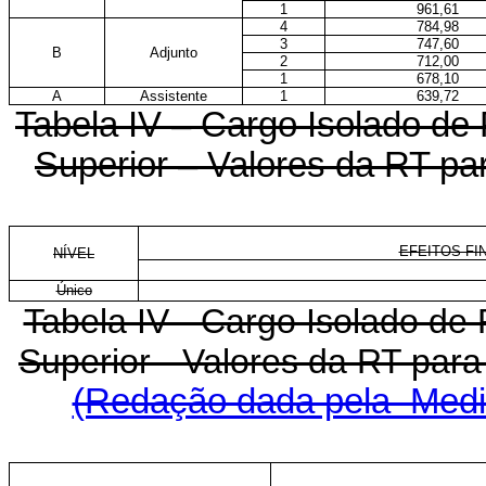
1
961,61
4
784,98
3
747,60
B
Adjunto
2
712,00
1
678,10
A
Assistente
1
639,72
Tabela IV – Cargo Isolado de P
Superior – Valores da RT p
EFEITOS FIN
NÍVEL
Único
Tabela IV - Cargo Isolado de P
Superior - Valores da RT p
(Redação dada pela Medid