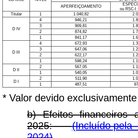
ESPECI
APERFEIÇOAMENTO
ou RSC-I 
Titular
1
1.040,82
2.
4
946,21
1.
3
909,81
1.
D IV
2
874,82
1.
1
841,17
1.
4
672,93
1.
3
647,06
1.
D III
2
622,17
1.
1
598,24
1.
2
567,05
1.
D II
1
540,05
1.
2
511,90
1.
D I
1
487,51
97
* Valor devido exclusivament
b) Efeitos financeiros
2025:
(Incluído pela
2024)