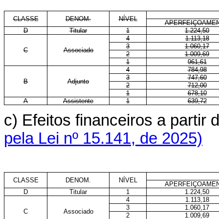
CLASSE
DENOM.
NÍVEL
APERFEIÇOAME
D
Titular
1
1.224,50
4
1.113,18
3
1.060,17
C
Associado
2
1.009,69
1
961,61
4
784,98
3
747,60
B
Adjunto
2
712,00
1
678,10
A
Assistente
1
639,72
c) Efeitos financeiros a parti
pela Lei nº 15.141, de 2025)
CLASSE
DENOM.
NÍVEL
APERFEIÇOAME
D
Titular
1
1.224,50
4
1.113,18
3
1.060,17
C
Associado
2
1.009,69