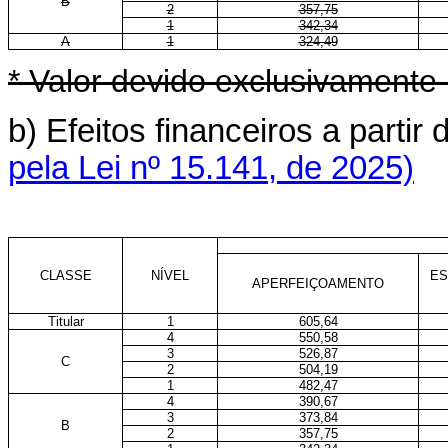
B
2
357,75
1
342,34
A
1
324,49
* Valor devido exclusivamente
b) Efeitos financeiros a part
pela Lei nº 15.141, de 2025)
CLASSE
NÍVEL
ES
APERFEIÇOAMENTO
Titular
1
605,64
4
550,58
3
526,87
C
2
504,19
1
482,47
4
390,67
3
373,84
B
2
357,75