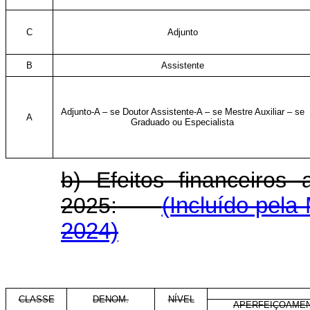
C
Adjunto
B
Assistente
Adjunto-A – se Doutor Assistente-A – se Mestre Auxiliar – se
A
Graduado ou Especialista
b) Efeitos financeiros
2025:
(Incluído pela
2024)
CLASSE
DENOM.
NÍVEL
APERFEIÇOAME