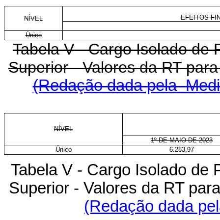
EFEITOS FIN
NÍVEL
Único
Tabela V - Cargo Isolado de P
Superior - Valores da RT p
(Redação dada pela Medid
NÍVEL
1º DE MAIO DE 2023
Único
6.283,97
Tabela V - Cargo Isolado de P
Superior - Valores da RT p
(Redação dada pela