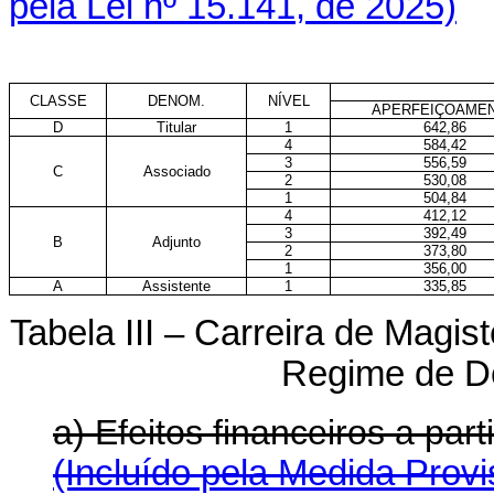
pela Lei nº 15.141, de 2025)
CLASSE
DENOM.
NÍVEL
APERFEIÇOAME
D
Titular
1
642,86
4
584,42
3
556,59
C
Associado
2
530,08
1
504,84
4
412,12
3
392,49
B
Adjunto
2
373,80
1
356,00
A
Assistente
1
335,85
Tabela III – Carreira de Magis
Regime de D
a) Efeitos financeiros a pa
(Incluído pela Medida Provi