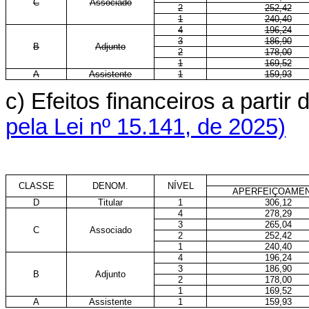
C
Associado
2
252,42
1
240,40
4
196,24
3
186,90
B
Adjunto
2
178,00
1
169,52
A
Assistente
1
159,93
c) Efeitos financeiros a parti
pela Lei nº 15.141, de 2025)
CLASSE
DENOM.
NÍVEL
APERFEIÇOAME
D
Titular
1
306,12
4
278,29
3
265,04
C
Associado
2
252,42
1
240,40
4
196,24
3
186,90
B
Adjunto
2
178,00
1
169,52
A
Assistente
1
159,93