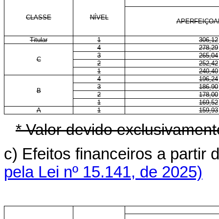
CLASSE
NÍVEL
APERFEIÇO
Titular
1
306,12
4
278,29
3
265,04
C
2
252,42
1
240,40
4
196,24
3
186,90
B
2
178,00
1
169,52
A
1
159,93
* Valor devido exclusivamen
c) Efeitos financeiros a part
pela Lei nº 15.141, de 2025)