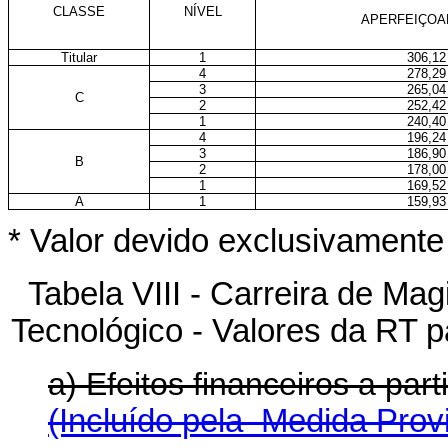
CLASSE
NÍVEL
APERFEIÇO
Titular
1
306,12
4
278,29
3
265,04
C
2
252,42
1
240,40
4
196,24
3
186,90
B
2
178,00
1
169,52
A
1
159,93
* Valor devido exclusivament
Tabela VIII - Carreira de Mag
Tecnológico - Valores da RT 
a) Efeitos financeiros a pa
(Incluído pela Medida Provi