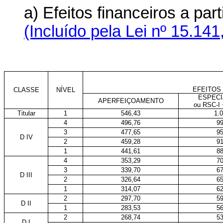
a) Efeitos financeiros a pa
(Incluído pela Lei nº 15.141
EFEITOS 
CLASSE
NÍVEL
ESPECI
APERFEIÇOAMENTO
ou RSC-I 
Titular
1
546,43
1.
4
496,76
99
3
477,65
95
D IV
2
459,28
91
1
441,61
88
4
353,29
70
3
339,70
67
D III
2
326,64
65
1
314,07
62
2
297,70
59
D II
1
283,53
56
2
268,74
53
D I