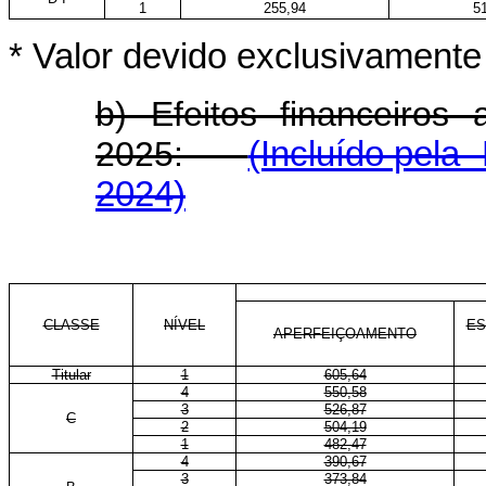
1
255,94
5
* Valor devido exclusivament
b) Efeitos financeiros
2025:
(Incluído pela
2024)
CLASSE
NÍVEL
ES
APERFEIÇOAMENTO
Titular
1
605,64
4
550,58
3
526,87
C
2
504,19
1
482,47
4
390,67
3
373,84