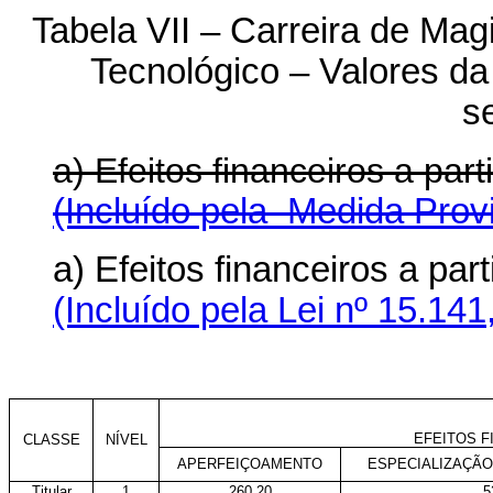
Tabela VII – Carreira de Mag
Tecnológico – Valores d
s
a) Efeitos financeiros a pa
(Incluído pela Medida Provi
a) Efeitos financeiros a pa
(Incluído pela Lei nº 15.141
EFEITOS F
CLASSE
NÍVEL
APERFEIÇOAMENTO
ESPECIALIZAÇÃO o
Titular
1
260,20
5