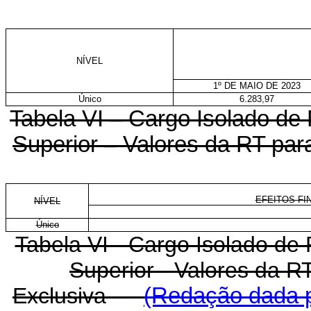
NÍVEL
1º DE MAIO DE 2023
Único
6.283,97
Tabela VI – Cargo Isolado de P
Superior – Valores da RT pa
EFEITOS FIN
NÍVEL
Único
Tabela VI - Cargo Isolado de P
Superior - Valores da 
Exclusiva
(Redação dada p