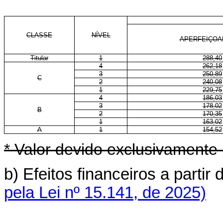
CLASSE
NÍVEL
APERFEIÇO
Titular
1
288,40
4
262,18
3
250,89
C
2
240,08
1
229,75
4
186,03
3
178,02
B
2
170,35
1
163,02
A
1
154,52
* Valor devido exclusivamente
b) Efeitos financeiros a parti
pela Lei nº 15.141, de 2025)