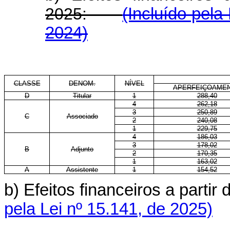
2025:
(Incluído pela
2024)
CLASSE
DENOM.
NÍVEL
APERFEIÇOAME
D
Titular
1
288,40
4
262,18
3
250,89
C
Associado
2
240,08
1
229,75
4
186,03
3
178,02
B
Adjunto
2
170,35
1
163,02
A
Assistente
1
154,52
b) Efeitos financeiros a parti
pela Lei nº 15.141, de 2025)