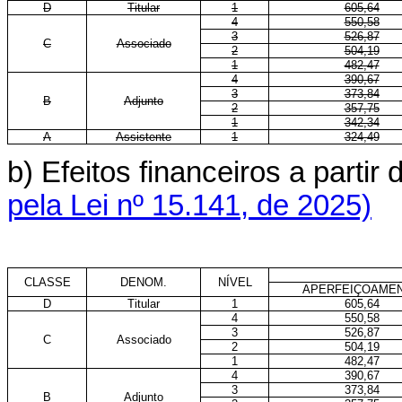
D
Titular
1
605,64
4
550,58
3
526,87
C
Associado
2
504,19
1
482,47
4
390,67
3
373,84
B
Adjunto
2
357,75
1
342,34
A
Assistente
1
324,49
b) Efeitos financeiros a parti
pela Lei nº 15.141, de 2025)
CLASSE
DENOM.
NÍVEL
APERFEIÇOAME
D
Titular
1
605,64
4
550,58
3
526,87
C
Associado
2
504,19
1
482,47
4
390,67
3
373,84
B
Adjunto