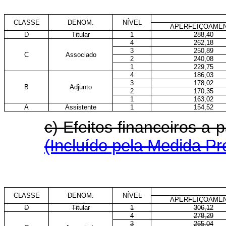
CLASSE
DENOM.
NÍVEL
APERFEIÇOAME
D
Titular
1
288,40
4
262,18
3
250,89
C
Associado
2
240,08
1
229,75
4
186,03
3
178,02
B
Adjunto
2
170,35
1
163,02
A
Assistente
1
154,52
c) Efeitos financeiros a
(Incluído pela Medida Pr
CLASSE
DENOM.
NÍVEL
APERFEIÇOAME
D
Titular
1
306,12
4
278,29
3
265,04