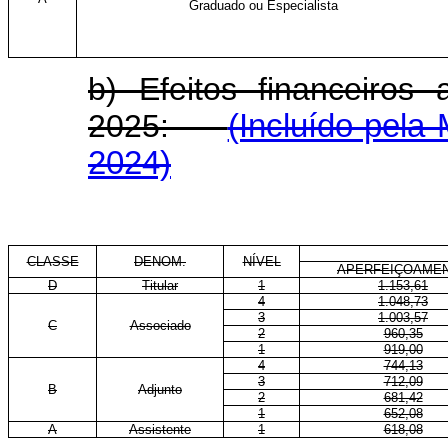
Graduado ou Especialista
b) Efeitos financeiros
2025:
(Incluído pela
2024)
CLASSE
DENOM.
NÍVEL
APERFEIÇOAME
D
Titular
1
1.153,61
4
1.048,73
3
1.003,57
C
Associado
2
960,35
1
919,00
4
744,13
3
712,09
B
Adjunto
2
681,42
1
652,08
A
Assistente
1
618,08