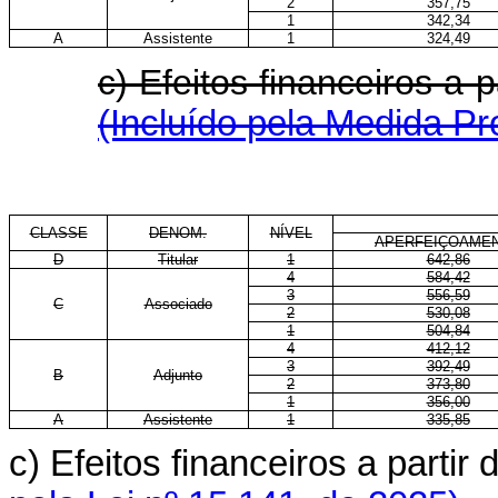
2
357,75
1
342,34
A
Assistente
1
324,49
c) Efeitos financeiros a
(Incluído pela Medida Pr
CLASSE
DENOM.
NÍVEL
APERFEIÇOAME
D
Titular
1
642,86
4
584,42
3
556,59
C
Associado
2
530,08
1
504,84
4
412,12
3
392,49
B
Adjunto
2
373,80
1
356,00
A
Assistente
1
335,85
c) Efeitos financeiros a parti