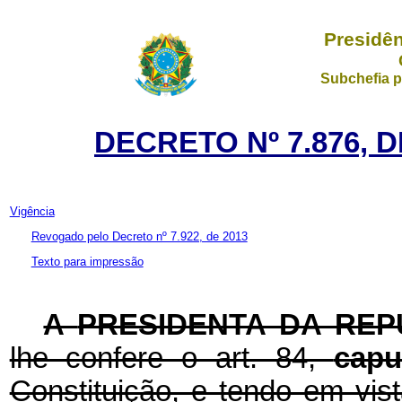
Presidên
Subchefia p
DECRETO Nº 7.876, 
Vigência
Revogado pelo Decreto nº 7.922, de 2013
Texto para impressão
A
PRESIDENTA DA REP
lhe confere o art. 84,
cap
Constituição, e tendo em vist