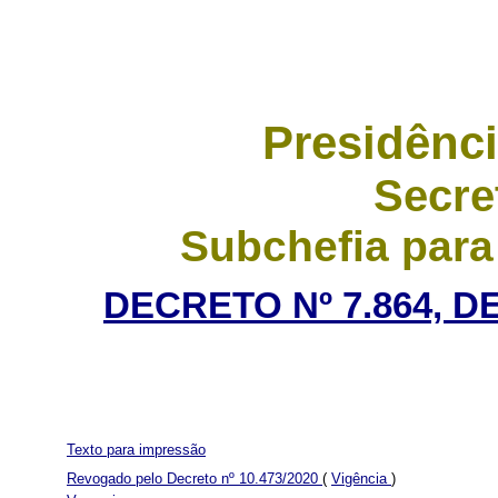
Presidênci
Secre
Subchefia para
DECRETO Nº 7.864, D
Texto para impressão
Revogado pelo Decreto nº 10.473/2020
(
Vigência
)