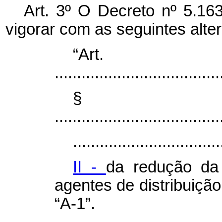
Art. 3º O Decreto nº 5.16
vigorar com as seguintes alte
“Ar
.....................................
§
.....................................
.................................
II -
da redução da 
agentes de distribuiçã
“A-1”.