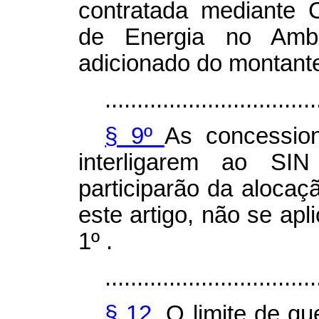
contratada mediante 
de Energia no Amb
adicionado do montante
.................................
§ 9º
As concession
interligarem ao S
participarão da alocaçã
este artigo, não se apl
1º .
.................................
§ 12.
O limite de qu