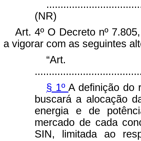
.................................
(NR)
Art. 4º O Decreto nº 7.805
a vigorar com as seguintes al
“Ar
.....................................
§ 1º
A definição do 
buscará a alocação da
energia e de potênc
mercado de cada conce
SIN, limitada ao res