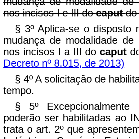
mudança de modalidade de ha
nos incisos I e III do
caput
do 
§ 3º Aplica-se o disposto 
mudança de modalidade de ha
nos incisos I a III do
caput
d
Decreto nº 8.015, de 2013)
§ 4º A solicitação de habil
tempo.
§ 5º Excepcionalmente 
poderão ser habilitadas ao
trata o art. 2º que apresente