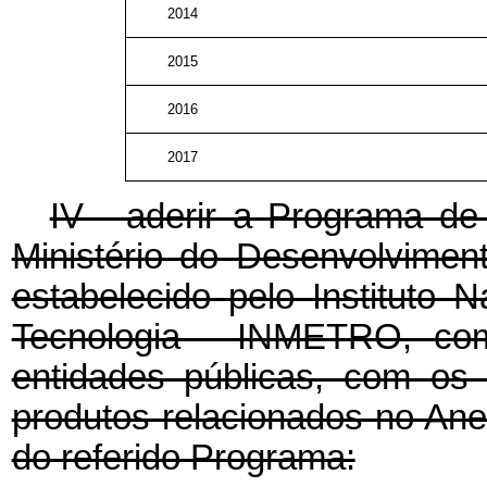
2014
2015
2016
2017
IV - aderir a Programa de 
Ministério do Desenvolviment
estabelecido pelo Instituto 
Tecnologia - INMETRO, com 
entidades públicas, com os
produtos relacionados no Ane
do referido Programa: