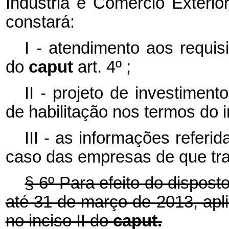
Indústria e Comércio Exterior
constará:
I - atendimento aos requisi
do
caput
art. 4º ;
II - projeto de investimen
de habilitação nos termos do i
III - as informações referid
caso das empresas de que trat
§ 6º Para efeito do disposto
até 31 de março de 2013, apl
no inciso II do
caput.