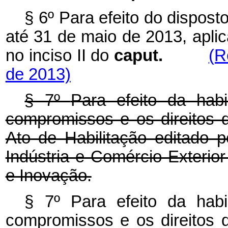
§ 6º Para efeito do disposto
até 31 de maio de 2013, aplic
no inciso II do
caput.
(R
de 2013)
§ 7º
Para efeito da hab
compromissos e os direitos 
Ato de Habilitação editado p
Indústria e Comércio Exterior
e Inovação.
§ 7º Para efeito da hab
compromissos e os direitos 