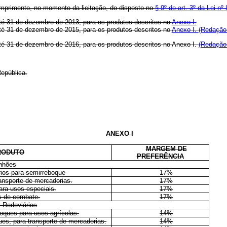
umprimento, no momento da licitação, do disposto no
§ 9º do art. 3º da Lei nº
 até 31 de dezembro de 2013, para os produtos descritos no
Anexo I.
 até 31 de dezembro de 2015, para os produtos descritos no
Anexo I.
(Redação 
 até 31 de dezembro de 2016, para os produtos descritos no Anexo I.
(Redação 
epública.
ANEXO I
MARGEM DE
RODUTO
PREFERÊNCIA
nhões
rios para semirreboque
17%
ansporte de mercadorias.
17%
ra usos especiais.
17%
s de combate.
17%
 Rodoviários
oques para usos agrícolas.
14%
es, para transporte de mercadorias.
14%