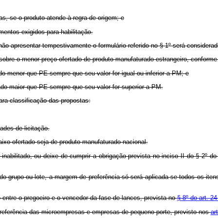
tas, se o produto atende à regra de origem; e
mentos exigidos para habilitação.
 não apresentar tempestivamente o formulário referido no § 1º será considera
a sobre o menor preço ofertado de produto manufaturado estrangeiro, conforme
do menor que PE sempre que seu valor for igual ou inferior a PM; e
rado maior que PE sempre que seu valor for superior a PM.
para classificação das propostas:
ades de licitação.
ixo ofertado seja de produto manufaturado nacional.
 inabilitado, ou deixe de cumprir a obrigação prevista no inciso II do § 2º do
o do grupo ou lote, a margem de preferência só será aplicada se todos os it
 entre o pregoeiro e o vencedor da fase de lances, prevista no
§ 8º do art. 2
e preferência das microempresas e empresas de pequeno porte, previsto nos
ar