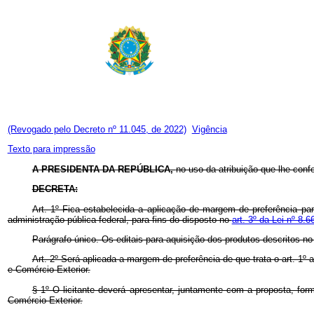
(Revogado pelo Decreto nº 11.045, de 2022)
Vigência
Texto para impressão
A PRESIDENTA DA REPÚBLICA,
no uso da atribuição que lhe confe
DECRETA:
Art. 1º Fica estabelecida a aplicação de margem de preferência pa
administração pública federal, para fins do disposto no
art. 3º da Lei nº 8.
Parágrafo único. Os editais para aquisição dos produtos descritos n
Art. 2º Será aplicada a margem de preferência de que trata o art. 1
e Comércio Exterior.
§ 1º O licitante deverá apresentar, juntamente com a proposta, fo
Comércio Exterior.