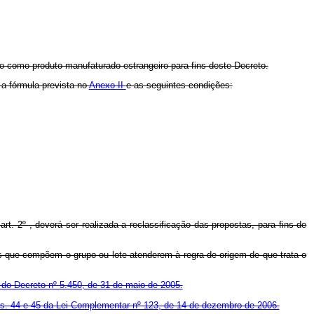
do como produto manufaturado estrangeiro para fins deste Decreto.
 a fórmula prevista no
Anexo II
e as seguintes condições:
 art. 2º , deverá ser realizada a reclassificação das propostas, para fins de
ens que compõem o grupo ou lote atenderem à regra de origem de que trata o
4 do Decreto nº 5.450, de 31 de maio de 2005.
ts. 44 e 45 da Lei Complementar nº 123, de 14 de dezembro de 2006.