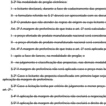
§ 2º Na modalidade de pregão eletrônico:
I - o licitante declarará, durante a fase de cadastramento das propos
II - o formulário referido no § 1º deverá ser apresentado com os docu
§ 3º O produto que não atender às regras de origem ou cujo licitante
Art. 3º A margem de preferência de que trata o art. 1º será calculad
I - o preço ofertado de produto manufaturado nacional será considera
II - o preço ofertado de produto manufaturado nacional será conside
Art. 4º A margem de preferência de que trata o art. 1º será aplicada 
I - após a fase de lances, na modalidade de pregão; e
II - no julgamento e classificação das propostas, nas demais modalid
§ 1º A margem de preferência não será aplicada caso o preço mais ba
§ 2º Caso o licitante da proposta classificada em primeiro lugar seja
aplicação da margem de preferência.
§ 3º Caso a licitação tenha por critério de julgamento o menor preç
art. 2º .
§ 4º A aplicação da margem de preferência não excluirá a negociação
§ 5º A aplicação da margem de preferência não excluirá o direito d