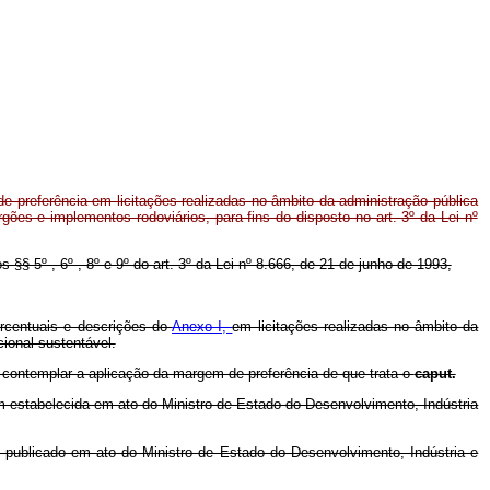
 preferência em licitações realizadas no âmbito da administração pública
gões e implementos rodoviários, para fins do disposto no art. 3º da Lei nº
s §§ 5º , 6º , 8º e 9º do art. 3º da Lei nº 8.666, de 21 de junho de 1993,
ercentuais e descrições do
Anexo I,
em licitações realizadas no âmbito da
ional sustentável.
 contemplar a aplicação da margem de preferência de que trata o
caput.
em estabelecida em ato do Ministro de Estado do Desenvolvimento, Indústria
 publicado em ato do Ministro de Estado do Desenvolvimento, Indústria e