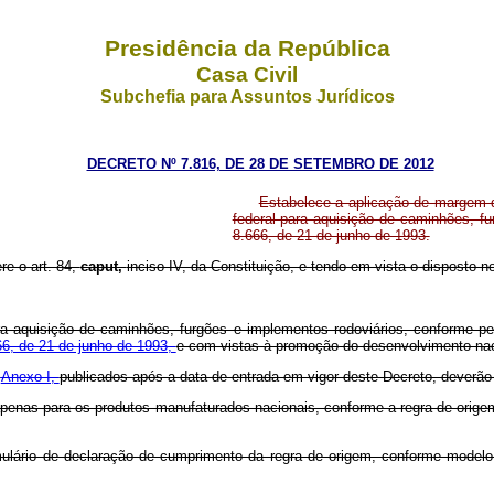
Presidência da República
Casa Civil
Subchefia para Assuntos Jurídicos
DECRETO Nº 7.816, DE 28 DE SETEMBRO DE 2012
Estabelece a aplicação de margem de
federal para aquisição de caminhões, fur
8.666, de 21 de junho de 1993.
re o art. 84,
caput,
inciso IV, da Constituição, e tendo em vista o disposto no
ra aquisição de caminhões, furgões e implementos rodoviários, conforme p
666, de 21 de junho de 1993,
e com vistas à promoção do desenvolvimento nac
o
Anexo I,
publicados após a data de entrada em vigor deste Decreto, deverão
º apenas para os produtos manufaturados nacionais, conforme a regra de orig
rmulário de declaração de cumprimento da regra de origem, conforme modelo