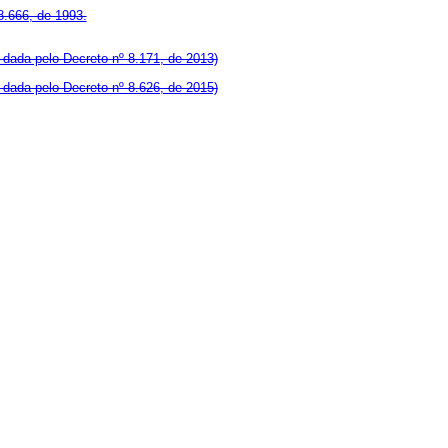
 8.666, de 1993.
dada pelo Decreto nº 8.171, de 2013)
dada pelo Decreto nº 8.626, de 2015)