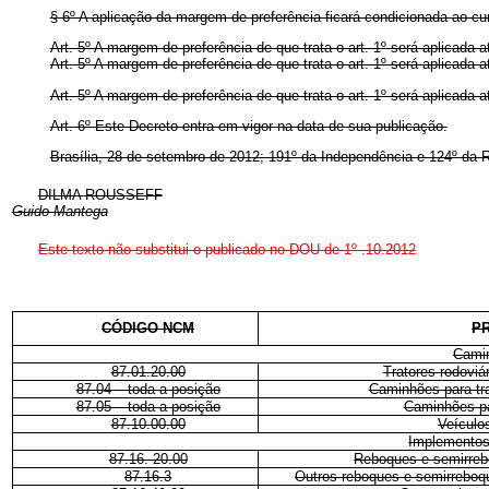
§ 6º A aplicação da margem de preferência ficará condicionada ao c
Art. 5º A margem de preferência de que trata o art. 1º será aplicada
Art. 5º A margem de preferência de que trata o art. 1º será aplicada
Art. 5º A margem de preferência de que trata o art. 1º será aplicada
Art. 6º Este Decreto entra em vigor na data de sua publicação.
Brasília, 28 de setembro de 2012; 191º da Independência e 124º da R
DILMA ROUSSEFF
Guido Mantega
Este texto não substitui o publicado no DOU de 1º .10.2012
CÓDIGO NCM
P
Cami
87.01.20.00
Tratores rodoviá
87.04 – toda a posição
Caminhões para tr
87.05 – toda a posição
Caminhões pa
87.10.00.00
Veículo
Implementos
87.16. 20.00
Reboques e semirreb
87.16.3
Outros reboques e semirreboqu