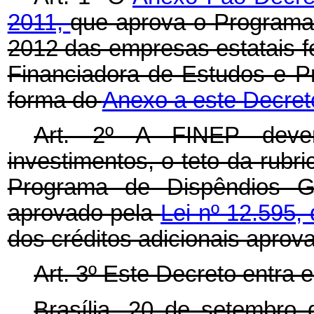
2011,
que aprova o Programa
2012 das empresas estatais fe
Financiadora de Estudos e Pr
forma do
Anexo a este Decret
Art. 2º A FINEP deve
investimentos, o teto da rubr
Programa de Dispêndios G
aprovado pela
Lei nº 12.595,
dos créditos adicionais apro
Art. 3º Este Decreto entra 
Brasília, 20 de setembro