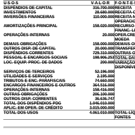
U S O S
V A L O R
F O N T E 
DISPÊNDIOS DE CAPITAL
316.700.000
RECEITA
INVESTIMENTOS
28.680.000
RECEITA 
INVERSÕES FINANCEIRAS
110.000.000
RECEITA 
OPERACI
AMORTIZAÇÕES PRINCIPAL
158.020.000
RECURSO 
FINANC.
L
OPERAÇÕES INTERNAS
20.000
OPER.CRE
MOEDA
DEMAIS OBRIGAÇÕES
158.000.000
DEMAIS 
OUTROS DISP. DE CAPITAL
20.000.000
TRANSFER
DISPÊNDIOS CORRENTES
729.310.000
OUTRAS 
PESSOAL E ENCARGOS SOCIAIS
198.906.253
TOTAL DA
LOC. EQUIP. PROC. DE DADOS
200.000
VARIAÇÃO
DISPONÍV
SERVIÇOS DE TERCEIROS
52.196.000
UTILIDADES E SERVIÇOS
2.195.000
TRIBUTOS E ENC. PARAFISCAIS
74.660.000
ENCARGOS FINANCEIROS E OUTROS
364.516.000
OPERAÇÕES INTERNAS
158.416.000
OUTRAS OBRIGAÇÕES
206.100.000
OUTROS DISP. CORRENTES
36.636.747
TOTAL DOS DISPÊNDIOS PDG
1.046.010.000
APLIC. EM OPER. DE CRÉDITO
3.015.000.000
TOTAL DOS USOS
4.061.010.000
TOTAL LÍ
FONTES
...........................................................................................................