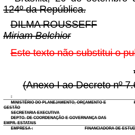
124º
da República.
DILMA ROUSSEFF
Miriam Belchior
Este texto não substitui o 
(Anexo I ao Decreto nº 7
“
MINISTÉRIO DO PLANEJAMENTO, ORÇAMENTO E
GESTÃO
SECRETARIA EXECUTIVA
DEPTO. DE COORDENAÇÃO E GOVERNANÇA DAS
EMPR.
ESTATAIS
EMPRESA :
FINANCIADORA DE ESTUD