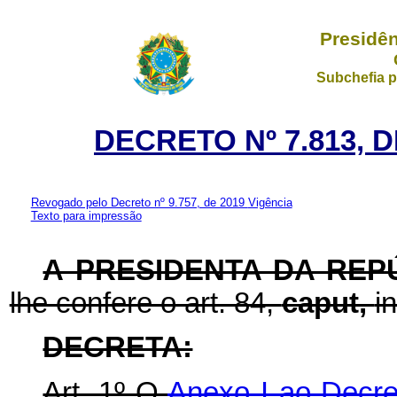
Presidên
Subchefia p
DECRETO Nº 7.813, 
Revogado pelo Decreto nº 9.757, de 2019
Vigência
Texto para impressão
A PRESIDENTA DA REP
lhe confere o art. 84,
caput,
i
DECRETA:
Art. 1º O
Anexo I ao Decre