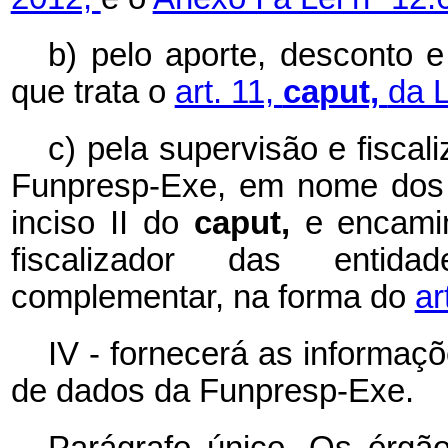
b) pelo aporte, desconto e
que trata o
art. 11,
caput,
da L
c) pela supervisão e fiscal
Funpresp-Exe, em nome dos 
inciso II do
caput,
e encami
fiscalizador das entid
complementar, na forma do
ar
IV - fornecerá as informaç
de dados da Funpresp-Exe.
Parágrafo único. Os órgã