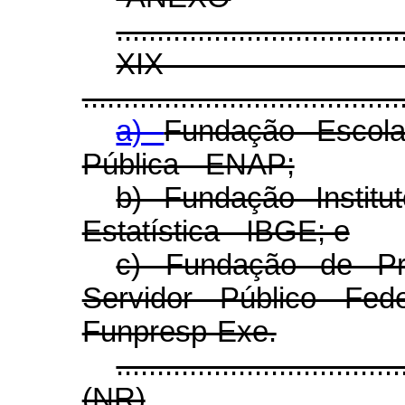
...................................
XI
.......................................
a)
Fundação Escola
Pública - ENAP;
b) Fundação Institu
Estatística - IBGE; e
c) Fundação de Pr
Servidor Público Fed
Funpresp-Exe.
...................................
(NR)