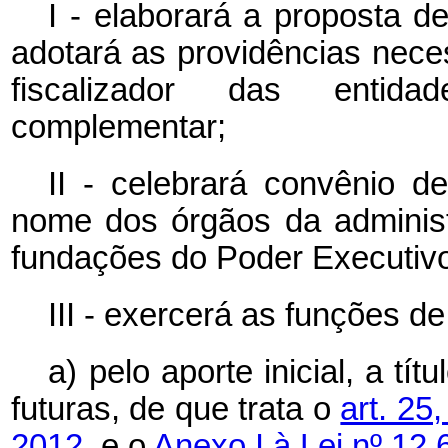
I - elaborará a proposta d
adotará as providências nece
fiscalizador das entid
complementar;
II - celebrará convênio
nome dos órgãos da administ
fundações do Poder Executivo
III - exercerá as funções d
a) pelo aporte inicial, a tí
futuras, de que trata o
art. 25
2012,
e o
Anexo I à Lei nº 12.