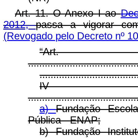
Art. 11. O Anexo I ao
Dec
2012,
passa a vigorar com
(Revogado pelo Decreto nº 10
“Ar
.......................................
...................................
I
.......................................
a)
Fundação Escola
Pública - ENAP;
b) Fundação Institu