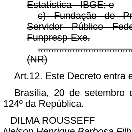
Estatística - IBGE; e
c) Fundação de Pr
Servidor Público Fed
Funpresp-Exe.
...................................
(NR)
Art.12. Este Decreto entra 
Brasília, 20 de setembro
124º da República.
DILMA ROUSSEFF
Nelson Henrique Barbosa Fil