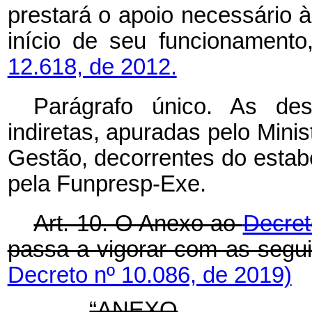
prestará o apoio necessário 
início de seu funcionament
12.618, de 2012.
Parágrafo único. As des
indiretas, apuradas pelo Mini
Gestão, decorrentes do estab
pela Funpresp-Exe.
Art. 10. O Anexo ao
Decret
passa a vigorar com as segui
Decreto nº 10.086, de 2019)
“ANEXO