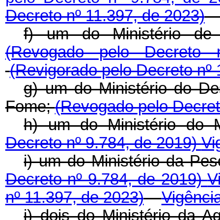
Decreto nº 11.397, de 2023)
f) um do Ministério de 
(Revogado pelo Decreto
(Revigorado pelo Decreto nº 
g) um do Ministério do D
Fome;
(Revogado pelo Decret
h) um do Ministério do
Decreto nº 9.784, de 2019)
Vi
i) um do Ministério da Pes
Decreto nº 9.784, de 2019)
V
nº 11.397, de 2023)
Vigênci
j) dois do Ministério da A