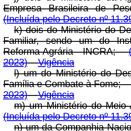
Empresa Brasileira de Pe
(Incluída pelo Decreto nº 11.3
k) dois do Ministério do D
Familiar, sendo um do Inst
Reforma Agrária - INCRA;
2023)
Vigência
l) um do Ministério do Des
Família e Combate à Fome
2023)
Vigência
m) um Ministério do Mei
(Incluída pelo Decreto nº 11.3
n) um da Companhia Naci