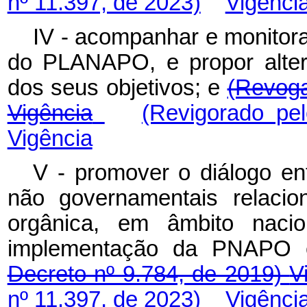
nº 11.397, de 2023)
Vigênci
IV - acompanhar e monitora
do PLANAPO, e propor alter
dos seus objetivos; e
(Revoga
Vigência
(Revigorado pe
Vigência
V - promover o diálogo en
não governamentais relacio
orgânica, em âmbito nacion
implementação da PNAP
Decreto nº 9.784, de 2019)
V
nº 11.397, de 2023)
Vigênci