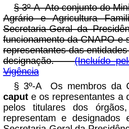
§ 3º-A Ato conjunto do Min
Agrário e Agricultura Fami
Secretaria-Geral da Presidê
funcionamento da CNAPO e sob
representantes das entidades 
designação.
(Incluído p
Vigência
§ 3º-A Os membros da C
caput
e os representantes a q
pelos titulares dos órgãos
representam e designados 
Secretaria-Geral da Presidên