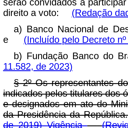
serão convidados a participa
direito a voto
:
(Redação dad
a) Banco Nacional de Des
e
(Incluído pelo Decreto nº
b) Fundação Banco do
11.582, de 2023)
§ 2º Os representantes d
indicados pelos titulares dos 
e designados em ato do Mini
da Presidência da República
de 2019)
Vigência
(Revi