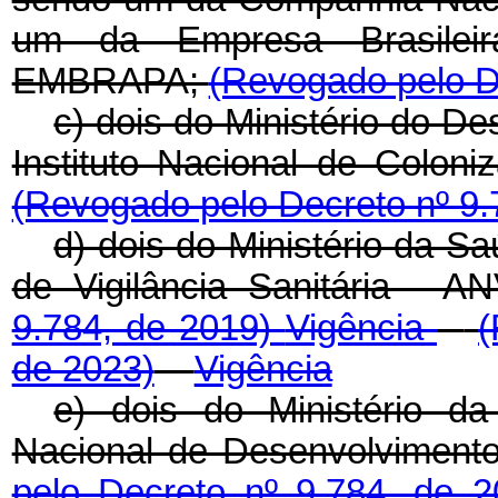
um da Empresa Brasileir
EMBRAPA;
(Revogado pelo D
c) dois do Ministério do D
Instituto Nacional de Colon
(Revogado pelo Decreto nº 9.
d) dois do Ministério da S
de Vigilância Sanitária - 
9.784, de 2019)
Vigência
(
de 2023)
Vigência
e) dois do Ministério 
Nacional de Desenvolvimen
pelo Decreto nº 9.784, de 