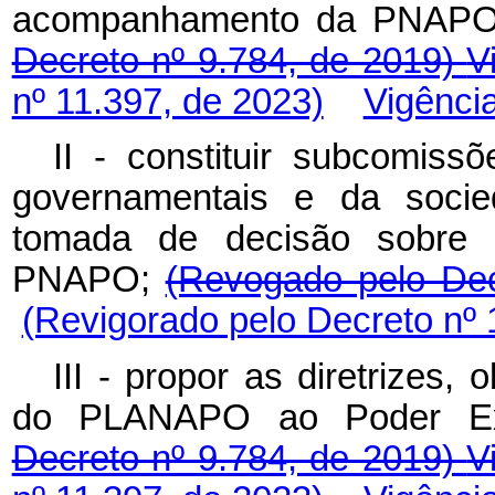
acompanhamento da PNAP
Decreto nº 9.784, de 2019)
V
nº 11.397, de 2023)
Vigênci
II - constituir subcomiss
governamentais e da socie
tomada de decisão sobre 
PNAPO;
(Revogado pelo Dec
(Revigorado pelo Decreto nº 
III - propor as diretrizes, 
do PLANAPO ao Poder Exe
Decreto nº 9.784, de 2019)
V