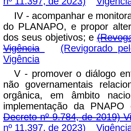
nº 11.397, de 2023)
Vigênci
IV - acompanhar e monitora
do PLANAPO, e propor alter
dos seus objetivos; e
(Revoga
Vigência
(Revigorado pe
Vigência
V - promover o diálogo en
não governamentais relacio
orgânica, em âmbito nacion
implementação da PNAP
Decreto nº 9.784, de 2019)
V
nº 11.397, de 2023)
Vigênci