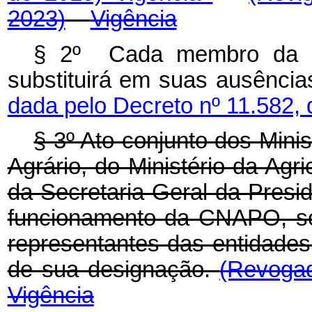
2023)
Vigência
§ 2º Cada membro da C
substituirá em suas ausênc
dada pelo Decreto nº 11.582, 
§ 3º Ato conjunto dos Mini
Agrário, do Ministério da Agr
da Secretaria Geral da Presi
funcionamento da CNAPO, sob
representantes das entidades
de sua designação.
(Revogad
Vigência