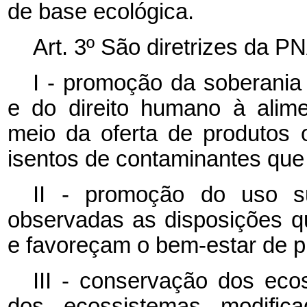
de
base
ecológica.
Art.
3º
São
diretrizes
da
PN
I - promoção da soberania 
e do direito humano à alim
meio da oferta de produtos 
isentos de contaminantes que
II - promoção do uso su
observadas as disposições q
e favoreçam o bem-estar de pr
III - conservação dos eco
dos ecossistemas modific