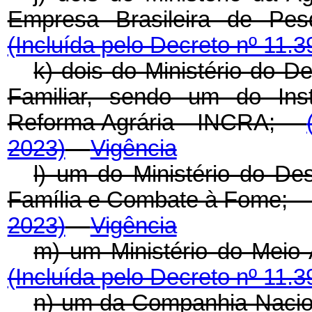
Empresa Brasileira de Pe
(Incluída pelo Decreto nº 11.3
k) dois do Ministério do D
Familiar, sendo um do Inst
Reforma Agrária - INCRA;
2023)
Vigência
l) um do Ministério do Des
Família e Combate à Fome
2023)
Vigência
m) um Ministério do Mei
(Incluída pelo Decreto nº 11.3
n) um da Companhia Naci