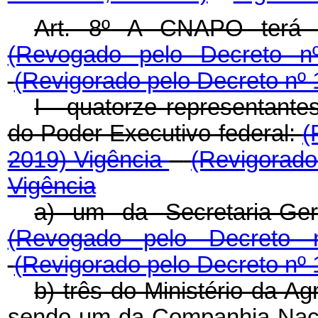
Art. 8º A CNAPO terá a
(Revogado pelo Decreto 
(Revigorado pelo Decreto nº 
I - quatorze representante
do Poder Executivo federal:
(
2019)
Vigência
(Revigorado
Vigência
a) um da Secretaria-Ger
(Revogado pelo Decreto
(Revigorado pelo Decreto nº 
b) três do Ministério da Ag
sendo um da Companhia Naci