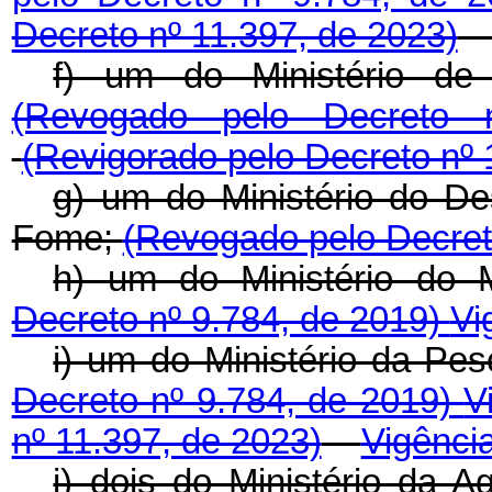
Decreto nº 11.397, de 2023)
f) um do Ministério de 
(Revogado pelo Decreto
(Revigorado pelo Decreto nº 
g) um do Ministério do D
Fome;
(Revogado pelo Decret
h) um do Ministério do
Decreto nº 9.784, de 2019)
Vi
i) um do Ministério da Pes
Decreto nº 9.784, de 2019)
V
nº 11.397, de 2023)
Vigênci
j) dois do Ministério da A