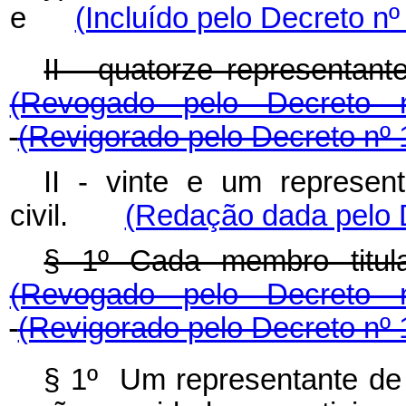
e
(Incluído pelo Decreto nº
II - quatorze representant
(Revogado pelo Decreto
(Revigorado pelo Decreto nº 
II - vinte e um
represen
civil.
(Redação dada pelo D
§ 1º Cada membro titul
(Revogado pelo Decreto
(Revigorado pelo Decreto nº 
§ 1º Um representante de