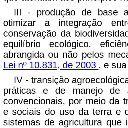
III -
produção de base a
otimizar a integração ent
conservação da biodiversida
equilíbrio ecológico, efici
abrangida ou não pelos meca
Lei nº 10.831, de 2003
, e su
IV - transição
agroecológic
práticas
e
de
manejo
de
convencionais,
por
meio
da
t
e
sociais
do
uso
da
terra
e
sistemas de
agricultura
que