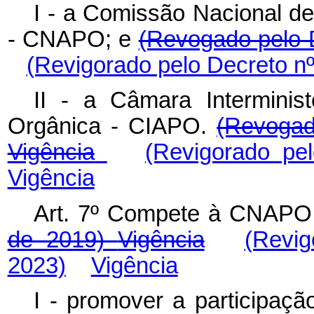
I - a Comissão Nacional d
- CNAPO; e
(Revogado pelo 
(Revigorado pelo Decreto nº
II - a Câmara Interminis
Orgânica - CIAPO.
(Revogad
Vigência
(Revigorado pe
Vigência
Art. 7º Compete à CNAP
de 2019)
Vigência
(Revig
2023)
Vigência
I - promover a participaç