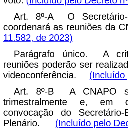
voto.
(Incluído pelo Decreto n
Art. 8º-A
O Secretário-
coordenará as reuniões 
11.582, de 2023)
Parágrafo único. A crit
reuniões poderão ser realiza
videoconferência.
(Incluído
Art. 8º-B A CNAPO se r
trimestralmente e, em ca
convocação do Secretário-
Plenário.
(Incluído pelo De