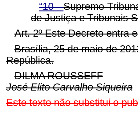
“10 -
Supremo Tribuna
de Justiça e Tribunais 
Art. 2º Este Decreto entra 
Brasília, 25 de maio de 20
República.
DILMA ROUSSEFF
José Elito Carvalho Siqueira
Este texto não substitui o p