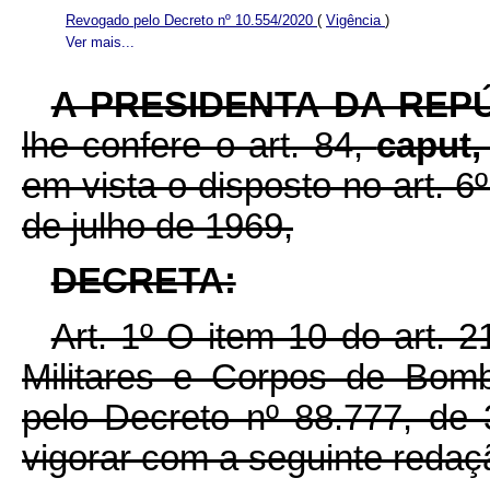
Revogado pelo Decreto nº 10.554/2020
(
Vigência
)
Ver mais...
A PRESIDENTA DA REP
lhe confere o art. 84,
caput
em vista o disposto no art. 6º
de julho de
1969,
DECRETA:
Art. 1º
O item 10 do art. 2
Militares e Corpos de Bomb
pelo Decreto nº 88.777, de
vigorar com a seguinte redaç